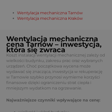
Wentylacja mechaniczna Tarnów
Wentylacja mechaniczna Kraków
Wentylacja mechaniczna
cena Tarnów – inwestycja,
która się zwraca
Koszt instalacji wentylacji mechanicznej zależy od
wielkości budynku, zakresu prac oraz wybranych
urządzeń. Choć początkowa wycena może
wydawać się znacząca, inwestycja w rekuperację
w Tarnowie szybko przynosi wymierne korzyści
finansowe dzięki ograniczeniu strat ciepła i
mniejszym wydatkom na ogrzewanie.
Najważniejsze czynniki wpływające na cenę: