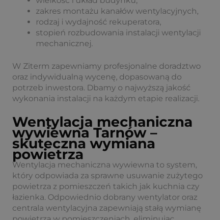
wielkość i układ budynku,
zakres montażu kanałów wentylacyjnych,
rodzaj i wydajność rekuperatora,
stopień rozbudowania instalacji wentylacji
mechanicznej.
W Ziterm zapewniamy profesjonalne doradztwo
oraz indywidualną wycenę, dopasowaną do
potrzeb inwestora. Dbamy o najwyższą jakość
wykonania instalacji na każdym etapie realizacji.
Wentylacja mechaniczna
wywiewna Tarnów –
skuteczna wymiana
powietrza
Wentylacja mechaniczna wywiewna to system,
który odpowiada za sprawne usuwanie zużytego
powietrza z pomieszczeń takich jak kuchnia czy
łazienka. Odpowiednio dobrany wentylator oraz
centrala wentylacyjna zapewniają stałą wymianę
powietrza w pomieszczeniach, eliminując