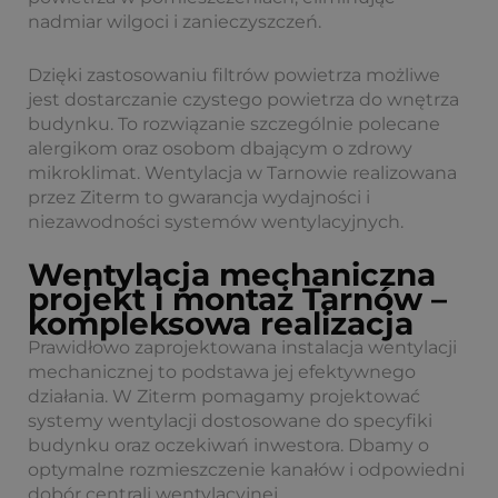
nadmiar wilgoci i zanieczyszczeń.
Dzięki zastosowaniu filtrów powietrza możliwe
jest dostarczanie czystego powietrza do wnętrza
budynku. To rozwiązanie szczególnie polecane
alergikom oraz osobom dbającym o zdrowy
mikroklimat. Wentylacja w Tarnowie realizowana
przez Ziterm to gwarancja wydajności i
niezawodności systemów wentylacyjnych.
Wentylacja mechaniczna
projekt i montaż Tarnów –
kompleksowa realizacja
Prawidłowo zaprojektowana instalacja wentylacji
mechanicznej to podstawa jej efektywnego
działania. W Ziterm pomagamy projektować
systemy wentylacji dostosowane do specyfiki
budynku oraz oczekiwań inwestora. Dbamy o
optymalne rozmieszczenie kanałów i odpowiedni
dobór centrali wentylacyjnej.