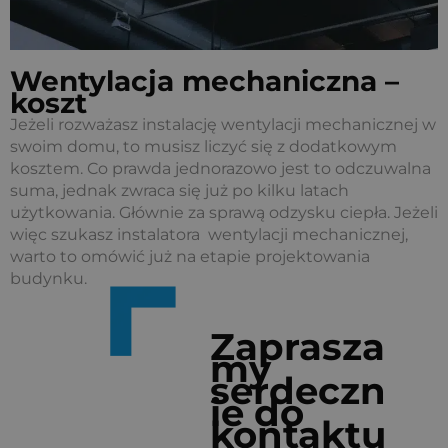
Wentylacja mechaniczna –
koszt
Jeżeli rozważasz instalację wentylacji mechanicznej w
swoim domu, to musisz liczyć się z dodatkowym
kosztem. Co prawda jednorazowo jest to odczuwalna
suma, jednak zwraca się już po kilku latach
użytkowania. Głównie za sprawą odzysku ciepła. Jeżeli
więc szukasz instalatora wentylacji mechanicznej,
warto to omówić już na etapie projektowania
budynku.
Zaprasza
my
serdeczn
ie do
kontaktu