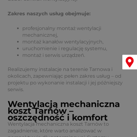
Zakres naszych usług obejmuje:
profesjonalny montaż wentylacji
mechanicznej,
montaż kanałów wentylacyjnych,
uruchomienie i regulację systemu,
montaż i serwis urządzeń.
Menu
Realizujemy instalacje na terenie Tarnowa i
okolicach, zapewniając pełen zakres usług – od
projektu po wykonanie instalacji i jej późniejszy
serwis.
Wentylacja mechaniczna
koszt Tarnów –
oszczędność i komfort
Wentylacja mechaniczna koszt Tarnów to
zagadnienie, które warto analizować w