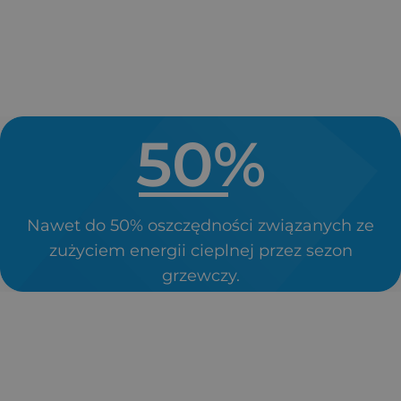
zyskać:
50
%
Nawet do 50% oszczędności związanych ze
zużyciem energii cieplnej przez sezon
grzewczy.
60
 %
Nawet do 60% zwrotu kosztów inwestycji