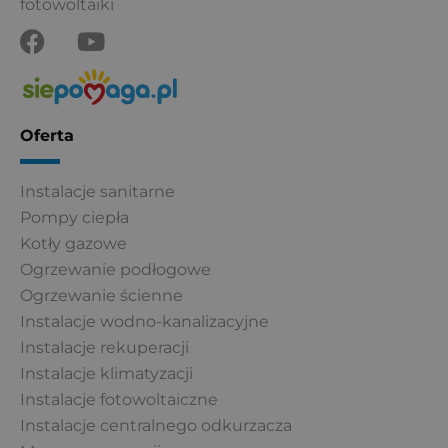
fotowoltaiki
F
Y
a
o
c
u
e
t
b
u
Oferta
o
b
o
e
Instalacje sanitarne
k
Pompy ciepła
Kotły gazowe
Ogrzewanie podłogowe
Ogrzewanie ścienne
Instalacje wodno-kanalizacyjne
Instalacje rekuperacji
Instalacje klimatyzacji
Instalacje fotowoltaiczne
Instalacje centralnego odkurzacza