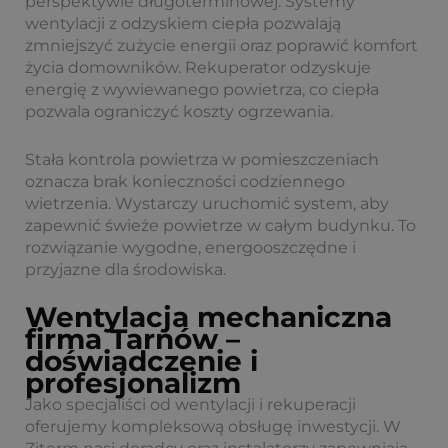
perspektywie długoterminowej. Systemy
wentylacji z odzyskiem ciepła pozwalają
zmniejszyć zużycie energii oraz poprawić komfort
życia domowników. Rekuperator odzyskuje
energię z wywiewanego powietrza, co ciepła
pozwala ograniczyć koszty ogrzewania.
Stała kontrola powietrza w pomieszczeniach
oznacza brak konieczności codziennego
wietrzenia. Wystarczy uruchomić system, aby
zapewnić świeże powietrze w całym budynku. To
rozwiązanie wygodne, energooszczędne i
przyjazne dla środowiska.
Wentylacja mechaniczna
firma Tarnów –
doświadczenie i
profesjonalizm
Jako specjaliści od wentylacji i rekuperacji
oferujemy kompleksową obsługę inwestycji. W