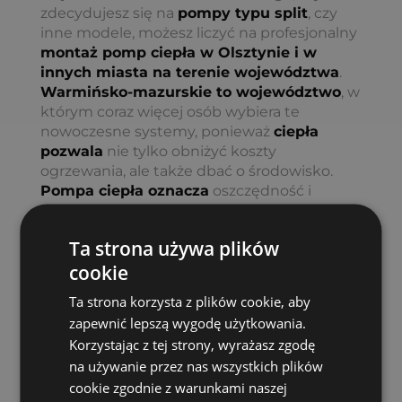
zdecydujesz się na
pompy typu split
, czy
inne modele, możesz liczyć na profesjonalny
montaż pomp ciepła w Olsztynie i w
innych miasta na terenie województwa
.
Warmińsko-mazurskie to województwo
, w
którym coraz więcej osób wybiera te
nowoczesne systemy, ponieważ
ciepła
pozwala
nie tylko obniżyć koszty
ogrzewania, ale także dbać o środowisko.
Pompa ciepła oznacza
oszczędność i
wygodę – idealny wybór dla Twojego domu!
Ta strona używa plików
Pompy ciepła montaż
Warmińsko-Mazurskie –
cookie
Kompleksowe instalacje
Ta strona korzysta z plików cookie, aby
dla Twojego domu
zapewnić lepszą wygodę użytkowania.
Jeśli
rozważasz montaż pompy ciepła
w
Korzystając z tej strony, wyrażasz zgodę
swoim domu w Olsztynie lub okolicach,
na używanie przez nas wszystkich plików
firma ZITERM to Twój niezawodny partner.
cookie zgodnie z warunkami naszej
Specjalizujemy się w projektowaniu i