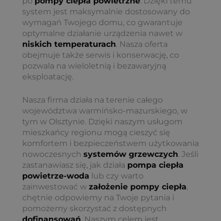
po
pompy ciepła powietrzne
. Dzięki temu
system jest maksymalnie dostosowany do
wymagań Twojego domu, co gwarantuje
optymalne działanie urządzenia nawet w
niskich temperaturach
. Nasza oferta
obejmuje także serwis i konserwację, co
pozwala na wieloletnią i bezawaryjną
eksploatację.
Nasza firma działa na terenie całego
województwa warmińsko-mazurskiego, w
tym w Olsztynie. Dzięki naszym usługom
mieszkańcy regionu mogą cieszyć się
komfortem i bezpieczeństwem użytkowania
nowoczesnych
systemów grzewczych
. Jeśli
zastanawiasz się, jak działa
pompa ciepła
powietrze-woda
lub czy warto
zainwestować w
założenie pompy ciepła
,
chętnie odpowiemy na Twoje pytania i
pomożemy skorzystać z dostępnych
dofinansowań
. Naszym celem jest