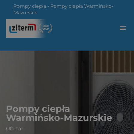
Przejdź
Pompy ciepła
-
Pompy ciepła Warmińsko-
do
Mazurskie
treści
Głó
me
Pompy ciepła
Warmińsko-Mazurskie
Oferta
–