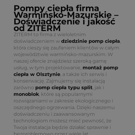
Pompy ciepła firma
Warmińsko-Mazurskie –
Doświadczenie i jakość
od ZITERM
ZITERM to firma z wieloletnim
doświadczeniem w
dziedzinie pomp ciepła
,
która cieszy się zaufaniem klientów w całym
województwie warmińsko-mazurskim. W
naszej ofercie znajdziesz szeroką gamę
usług, w tym projektowanie,
montaż pomp
ciepła w Olsztynie
, a także ich serwis i
konserwację. Zajmujemy się instalacją
zarówno
pomp ciepła typu split
, jak i
monoblok
, które są popularnymi
rozwiązaniami w zakresie ekologicznego i
oszczędnego ogrzewania. Dzięki naszemu
doświadczeniu i zaawansowanym
technologiom możesz mieć pewność, że
Twoja instalacja będzie działać sprawnie i
bezproblemowo przez wiele lat.