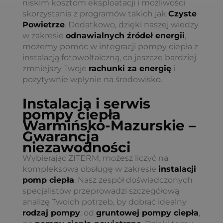
niskim kosztom eksploatacji i możliwości
skorzystania z programów takich jak
Czyste
Powietrze
. Dodatkowo, dzięki naszej wiedzy
w zakresie
odnawialnych źródeł energii
,
możemy pomóc w integracji pompy ciepła z
instalacją fotowoltaiczną, co jeszcze bardziej
zmniejszy Twoje
rachunki za energię
i
pozytywnie wpłynie na środowisko.
Instalacja i serwis
pompy ciepła
Warmińsko-Mazurskie –
Gwarancja
niezawodności
Wybierając ZITERM, możesz liczyć na
kompleksową obsługę w zakresie
instalacji
pomp ciepła
. Nasz zespół doświadczonych
specjalistów przeprowadzi szczegółową
analizę Twoich potrzeb, by dobrać idealny
rodzaj pompy
: od
gruntowej pompy ciepła
,