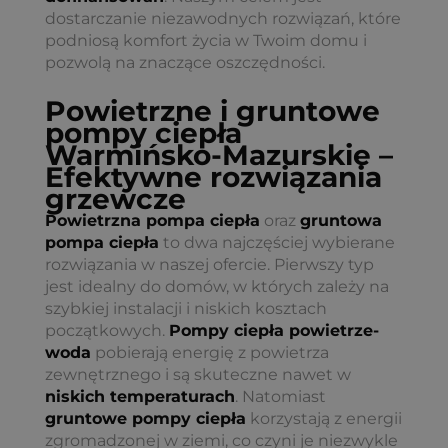
dostarczanie niezawodnych rozwiązań, które
podniosą komfort życia w Twoim domu i
pozwolą na znaczące oszczędności.
Powietrzne i gruntowe
pompy ciepła
Warmińsko-Mazurskie –
Efektywne rozwiązania
grzewcze
Powietrzna pompa ciepła
oraz
gruntowa
pompa ciepła
to dwa najczęściej wybierane
rozwiązania w naszej ofercie. Pierwszy typ
jest idealny do domów, w których zależy na
szybkiej instalacji i niskich kosztach
początkowych.
Pompy ciepła powietrze-
woda
pobierają energię z powietrza
zewnętrznego i są skuteczne nawet w
niskich temperaturach
. Natomiast
gruntowe pompy ciepła
korzystają z energii
zgromadzonej w ziemi, co czyni je niezwykle