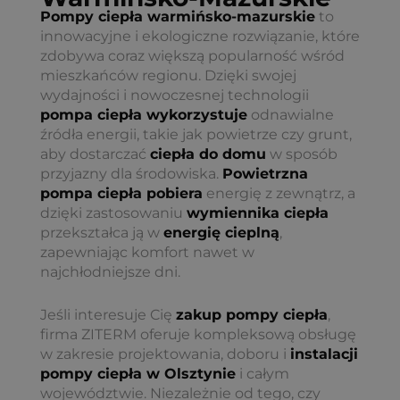
Pompy ciepła warmińsko-mazurskie
to
innowacyjne i ekologiczne rozwiązanie, które
zdobywa coraz większą popularność wśród
mieszkańców regionu. Dzięki swojej
wydajności i nowoczesnej technologii
pompa ciepła wykorzystuje
odnawialne
źródła energii, takie jak powietrze czy grunt,
aby dostarczać
ciepła do domu
w sposób
przyjazny dla środowiska.
Powietrzna
pompa ciepła pobiera
energię z zewnątrz, a
dzięki zastosowaniu
wymiennika ciepła
przekształca ją w
energię cieplną
,
zapewniając komfort nawet w
najchłodniejsze dni.
Jeśli interesuje Cię
zakup pompy ciepła
,
firma ZITERM oferuje kompleksową obsługę
w zakresie projektowania, doboru i
instalacji
pompy ciepła w Olsztynie
i całym
województwie. Niezależnie od tego, czy