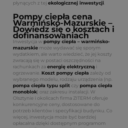
płynących z tej
ekologicznej inwestycji
.
Pompy ciepła cena
Warmińsko-Mazurskie –
Dowiedz się o kosztach i
dofinansowaniach
Inwestycja w
pompy ciepła – warmińsko-
mazurskie
może wydawać się sporym
wydatkiem, ale warto wiedzieć, że jej koszty
zwracają się w postaci oszczędności na
rachunkach za
energię elektryczną
i
ogrzewanie.
Koszt pompy ciepła
zależy od
wybranego modelu, rodzaju urządzenia (np.
pompa ciepła typu split
czy
pompa ciepła
monoblok
) oraz zakresu instalacji. W
Olsztynie i okolicach firma ZITERM oferuje
konkurencyjne ceny, dostosowane do
potrzeb klientów i specyfikacji budynku. Co
więcej, inwestycja może być bardziej
opłacalna dzięki dostępnym programom