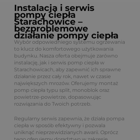
Instalacja i serwis
pompy ciepła
Starachowice –
bezproblemowe
działanie pompy ciepła
Wybór odpowiedniego systemu ogrzewania
to klucz do komfortowego użytkowania
budynku. Nasza oferta obejmuje zarówno
instalację, jak i serwis pomp ciepła w
Starachowicach, aby zapewnić ich sprawne
działanie przez cały rok, nawet w czasie
największych mrozów. Oferujemy montaż
pomp ciepła typu split, monoblok oraz
powietrze-powietrze, dopasowując
rozwiązania do Twoich potrzeb.
Regularny serwis zapewnia, że działa pompa
ciepła w sposób efektywny i pozwala
uniknąć nieprzewidzianych awarii. Oprócz
tego oferujemy doradztwo w zakresie