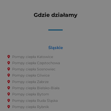
b
u
o
b
Gdzie działamy
o
e
k
Śląskie
Pompy ciepła Katowice
Pompy ciepła Częstochowa
Pompy ciepła Sosnowiec
Pompy ciepła Gliwice
Pompy ciepła Zabrze
Pompy ciepła Bielsko-Biała
Pompy ciepła Bytom
Pompy ciepła Ruda Śląska
Pompy ciepła Rybnik