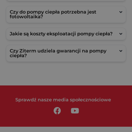
Czy do pompy ciepła potrzebna jest
fotowoltaika?
Jakie są koszty eksploatacji pompy ciepła?
Czy Ziterm udziela gwarancji na pompy
ciepła?
Sprawdź nasze media społecznościowe
F
Y
a
o
c
u
e
t