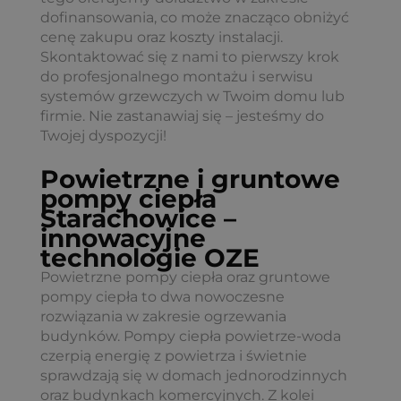
dofinansowania, co może znacząco obniżyć
cenę zakupu oraz koszty instalacji.
Skontaktować się z nami to pierwszy krok
do profesjonalnego montażu i serwisu
systemów grzewczych w Twoim domu lub
firmie. Nie zastanawiaj się – jesteśmy do
Twojej dyspozycji!
Powietrzne i gruntowe
pompy ciepła
Starachowice –
innowacyjne
technologie OZE
Powietrzne pompy ciepła oraz gruntowe
pompy ciepła to dwa nowoczesne
rozwiązania w zakresie ogrzewania
budynków. Pompy ciepła powietrze-woda
czerpią energię z powietrza i świetnie
sprawdzają się w domach jednorodzinnych
oraz budynkach komercyjnych. Z kolei