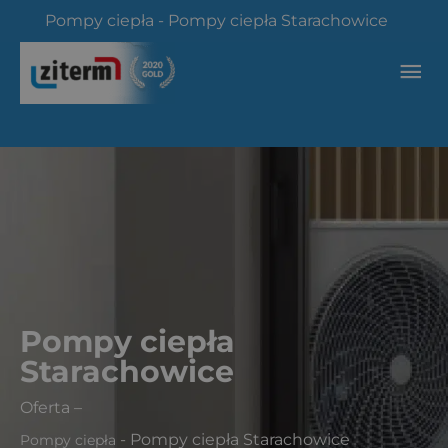
Przejdź
Pompy ciepła
-
Pompy ciepła Starachowice
do
treści
Głó
me
Pompy ciepła
Starachowice
Oferta
–
-
Pompy ciepła Starachowice
Pompy ciepła