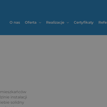
O nas
Oferta
Realizacje
Certyfikaty
Refe
a mieszkańców
inie instalacji
iebie solidny