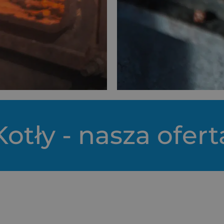
Kotły - nasza ofert