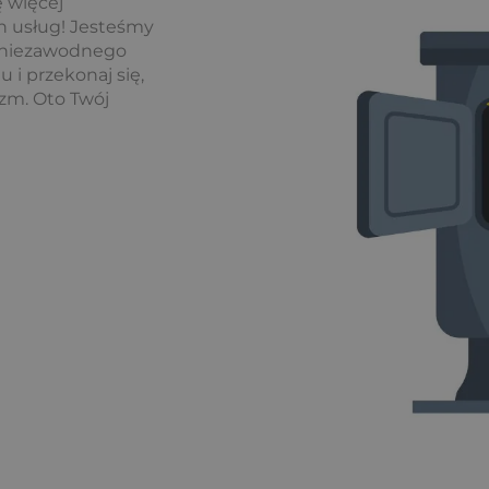
 więcej
 usług! Jesteśmy
i niezawodnego
i przekonaj się,
izm. Oto Twój