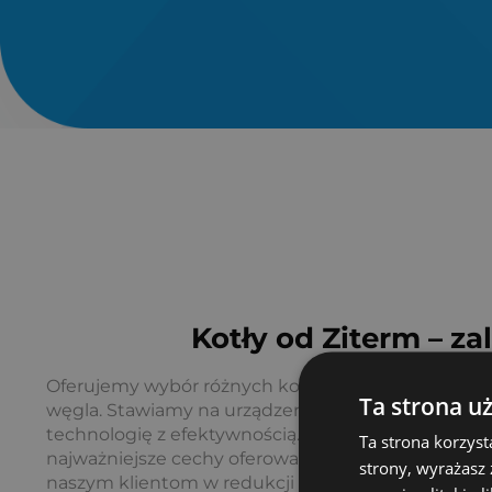
Kotły od Ziterm – za
Oferujemy wybór różnych kotłów, które pozwalają 
Ta strona u
węgla. Stawiamy na urządzenia łączące w sobie z
technologię z efektywnością. Trwałość oraz wysok
Ta strona korzyst
najważniejsze cechy oferowanych przez nas kotłó
strony, wyrażasz
naszym klientom w redukcji kosztów ogrzewania.