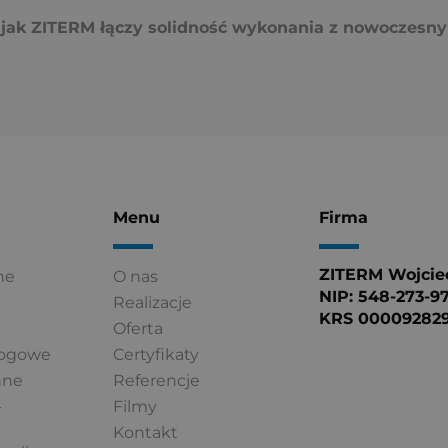
ę, jak ZITERM łączy solidność wykonania z nowoczesny
Menu
Firma
ZITERM Wojciec
ne
O nas
NIP: 548-273-9
Realizacje
KRS 00009282
Oferta
łogowe
Certyfikaty
nne
Referencje
-
Filmy
Kontakt