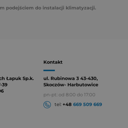
m podejściem do instalacji klimatyzacji.
Kontakt
h Łapuk Sp.k.
ul. Rubinowa 3 43-430,
7-39
Skoczów- Harbutowice
96
pn-pt: od 8:00 do 17:00
tel:
+48
669 509 669