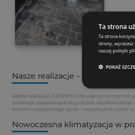
Ta strona u
Ta strona korzyst
strony, wyrażasz
naszej polityki p
POKAŻ SZCZ
Nasze realizacje – komfort, pr
Każda realizacja ZITERM to coś więcej niż montaż u
instalacje dopasowane do potrzeb użytkowników. W 
komfort codziennego życia – niezawodnie, cicho i 
Nowoczesna klimatyzacja w pr