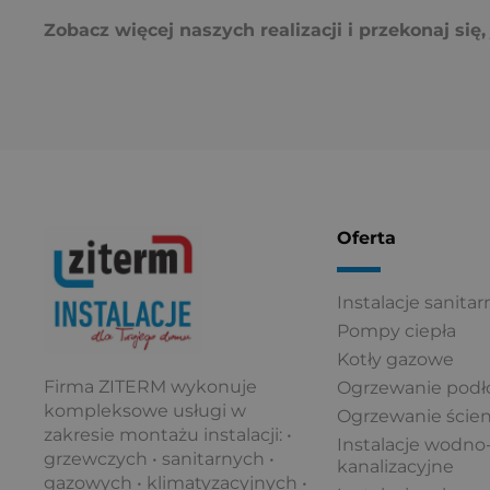
Zobacz więcej naszych realizacji i przekonaj si
Oferta
Instalacje sanitar
Pompy ciepła
Kotły gazowe
Firma ZITERM wykonuje
Ogrzewanie pod
kompleksowe usługi w
Ogrzewanie ście
zakresie montażu instalacji: •
Instalacje wodno
grzewczych • sanitarnych •
kanalizacyjne
gazowych • klimatyzacyjnych •