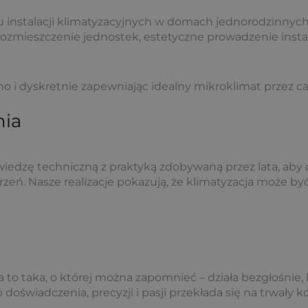
nstalacji klimatyzacyjnych w domach jednorodzinnych,
ozmieszczenie jednostek, estetyczne prowadzenie insta
 i dyskretnie zapewniając idealny mikroklimat przez cał
nia
edzę techniczną z praktyką zdobywaną przez lata, aby do
rzeń. Nasze realizacje pokazują, że klimatyzacja może by
o taka, o której można zapomnieć – działa bezgłośnie, b
 doświadczenia, precyzji i pasji przekłada się na trwały