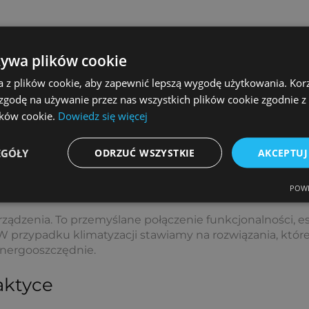
żywa plików cookie
a z plików cookie, aby zapewnić lepszą wygodę użytkowania. Korzy
 zgodę na używanie przez nas wszystkich plików cookie zgodnie 
lików cookie.
Dowiedz się więcej
EGÓŁY
ODRZUĆ WSZYSTKIE
AKCEPTUJ
ecyzja i nowoczesne technologie
POWE
rządzenia. To przemyślane połączenie funkcjonalności, e
przypadku klimatyzacji stawiamy na rozwiązania, które 
energooszczędnie.
aktyce