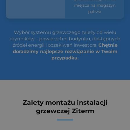
miejsca na magazyn
paliwa
Wybór systemu grzewczego zależy od wielu
czynników – powierzchni budynku, dostępnych
źródeł energii i oczekiwań inwestora.
Chętnie
doradzimy najlepsze rozwiązanie w Twoim
przypadku.
Zalety montażu instalacji
grzewczej Ziterm