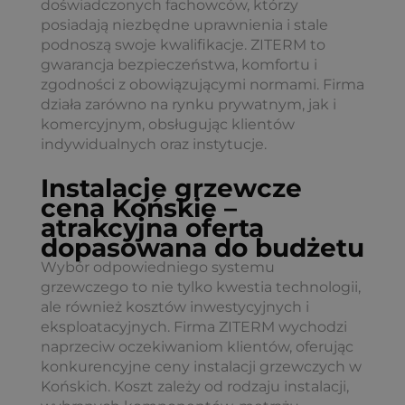
doświadczonych fachowców, którzy
posiadają niezbędne uprawnienia i stale
podnoszą swoje kwalifikacje. ZITERM to
gwarancja bezpieczeństwa, komfortu i
zgodności z obowiązującymi normami. Firma
działa zarówno na rynku prywatnym, jak i
komercyjnym, obsługując klientów
indywidualnych oraz instytucje.
Instalacje grzewcze
cena Końskie –
atrakcyjna oferta
dopasowana do budżetu
Wybór odpowiedniego systemu
grzewczego to nie tylko kwestia technologii,
ale również kosztów inwestycyjnych i
eksploatacyjnych. Firma ZITERM wychodzi
naprzeciw oczekiwaniom klientów, oferując
konkurencyjne ceny instalacji grzewczych w
Końskich. Koszt zależy od rodzaju instalacji,