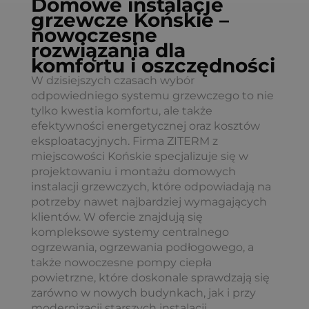
Domowe instalacje
grzewcze Końskie –
nowoczesne
rozwiązania dla
komfortu i oszczędności
W dzisiejszych czasach wybór
odpowiedniego systemu grzewczego to nie
tylko kwestia komfortu, ale także
efektywności energetycznej oraz kosztów
eksploatacyjnych. Firma ZITERM z
miejscowości Końskie specjalizuje się w
projektowaniu i montażu domowych
instalacji grzewczych, które odpowiadają na
potrzeby nawet najbardziej wymagających
klientów. W ofercie znajdują się
kompleksowe systemy centralnego
ogrzewania, ogrzewania podłogowego, a
także nowoczesne pompy ciepła
powietrzne, które doskonale sprawdzają się
zarówno w nowych budynkach, jak i przy
modernizacji starszych instalacji.