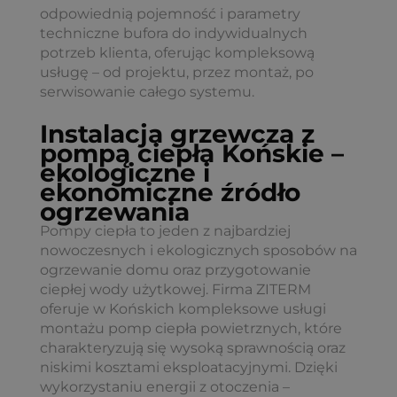
odpowiednią pojemność i parametry
techniczne bufora do indywidualnych
potrzeb klienta, oferując kompleksową
usługę – od projektu, przez montaż, po
serwisowanie całego systemu.
Instalacja grzewcza z
pompą ciepła Końskie –
ekologiczne i
ekonomiczne źródło
ogrzewania
Pompy ciepła to jeden z najbardziej
nowoczesnych i ekologicznych sposobów na
ogrzewanie domu oraz przygotowanie
ciepłej wody użytkowej. Firma ZITERM
oferuje w Końskich kompleksowe usługi
montażu pomp ciepła powietrznych, które
charakteryzują się wysoką sprawnością oraz
niskimi kosztami eksploatacyjnymi. Dzięki
wykorzystaniu energii z otoczenia –