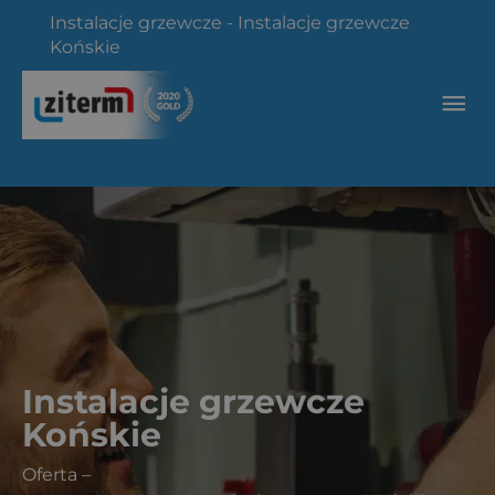
Przejdź
Instalacje grzewcze
-
Instalacje grzewcze
do
Końskie
treści
Głó
me
Instalacje grzewcze
Końskie
Oferta
–