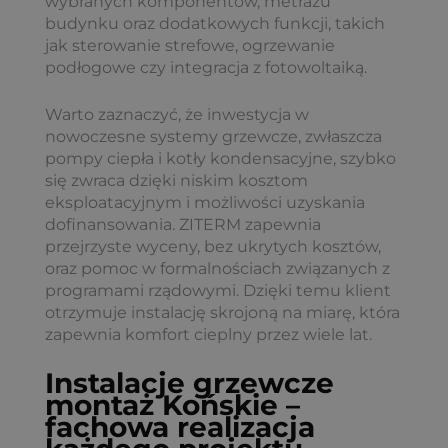
wybranych komponentów, metrażu
budynku oraz dodatkowych funkcji, takich
jak sterowanie strefowe, ogrzewanie
podłogowe czy integracja z fotowoltaiką.
Warto zaznaczyć, że inwestycja w
nowoczesne systemy grzewcze, zwłaszcza
pompy ciepła i kotły kondensacyjne, szybko
się zwraca dzięki niskim kosztom
eksploatacyjnym i możliwości uzyskania
dofinansowania. ZITERM zapewnia
przejrzyste wyceny, bez ukrytych kosztów,
oraz pomoc w formalnościach związanych z
programami rządowymi. Dzięki temu klient
otrzymuje instalację skrojoną na miarę, która
zapewnia komfort cieplny przez wiele lat.
Instalacje grzewcze
montaż Końskie –
fachowa realizacja