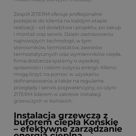
Zespół ZITERM oferuje profesjonalne
podejście do klienta na każdym etapie
realizacji – od doradztwa i projektu, po zakup
i montaż oraz serwis. Dzięki zastosowaniu
najnowszych technologii, w tym
sterowników, termostatów, zaworów
termostatycznych oraz wymienników ciepła,
firma dostarcza systemy o wysokiej
sprawności i niskim zużyciu energii. Klienci
mogą liczyć na pomoc w uzyskaniu
dofinansowania, a także na regularne
przeglądy i serwis pogwarancyjny, co czyni
ZITERM liderem w zakresie instalacji
grzewczych w Końskich.
Instalacja grzewcza z
buforem ciepła Końskie
– efektywne zarządzanie
energią cieplną