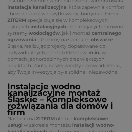
jest odpowiednio zaprojektowana i zamontowana
instalacja kanalizacyjna
, która zapewnia komfort
i bezpieczeństwo użytkowania budynku. Firma
ZITERM
specjalizuje się w kompleksowych
usługach
instalacyjnych
, obejmujących zarówno
systemy
wodociągów
, jak i montaż
centralnego
ogrzewania
. Działamy na szerokim
obszarze
Śląska, realizując projekty dopasowane do
indywidualnych potrzeb klientów,
m.in.
w
domach jednorodzinnych oraz większych
obiektach. Zaufaj naszej wiedzy i doświadczeniu,
aby Twoja inwestycja była solidna i niezawodna.
Instalacje wodno
kanalizacyjne montaż
Śląskie – Kompleksowe
rozwiązania dla domów i
firm
Nasza firma
ZITERM
oferuje
kompleksowe
usługi
w zakresie montażu
instalacji wodno-
kanalizacyjnych
, dostosowanych zarówno do