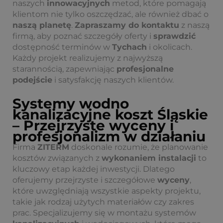
naszych
innowacyjnych
metod, które pomagają
klientom nie tylko oszczędzać, ale również dbać o
naszą planetę
.
Zapraszamy do kontaktu
z naszą
firmą, aby poznać szczegóły oferty i
sprawdzić
dostępność terminów w
Tychach
i okolicach.
Każdy projekt realizujemy z najwyższą
starannością, zapewniając
profesjonalne
podejście
i satysfakcję naszych klientów.
Systemy wodno
kanalizacyjne koszt Śląskie
– Przejrzyste wyceny i
profesjonalizm w działaniu
Firma
ZITERM
doskonale rozumie, że planowanie
kosztów związanych z
wykonaniem instalacji
to
kluczowy etap każdej inwestycji. Dlatego
oferujemy przejrzyste i szczegółowe
wyceny
,
które uwzględniają wszystkie aspekty projektu,
takie jak rodzaj użytych materiałów czy zakres
prac. Specjalizujemy się w montażu systemów