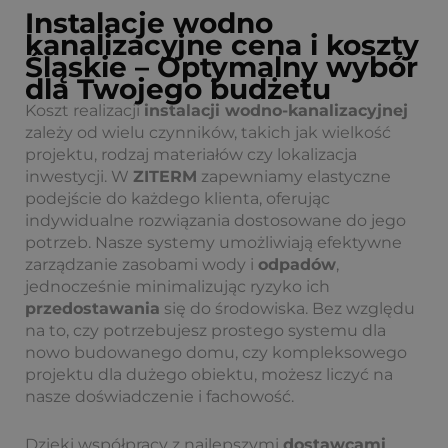
Instalacje wodno
kanalizacyjne cena i koszty
Śląskie – Optymalny wybór
dla Twojego budżetu
Koszt realizacji
instalacji wodno-kanalizacyjnej
zależy od wielu czynników, takich jak wielkość
projektu, rodzaj materiałów czy lokalizacja
inwestycji. W
ZITERM
zapewniamy elastyczne
podejście do każdego klienta, oferując
indywidualne rozwiązania dostosowane do jego
potrzeb. Nasze systemy umożliwiają efektywne
zarządzanie zasobami wody i
odpadów
,
jednocześnie minimalizując ryzyko ich
przedostawania
się do środowiska. Bez względu
na to, czy potrzebujesz prostego systemu dla
nowo budowanego domu, czy kompleksowego
projektu dla dużego obiektu, możesz liczyć na
nasze doświadczenie i fachowość.
Dzięki współpracy z najlepszymi
dostawcami