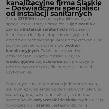
kanalizacyjne firma Śląskie
– Doświadczeni specjaliści
od instalacji sanitarnych
Firma
ZITERM
to zespół wykwalifikowanych
specjalistów, którzy z pasją realizują
zlecenia
w
zakresie
instalacji sanitarnych
. Wspieramy
klientów na każdym etapie inwestycji – od
doradztwa technicznego, przez projektowanie, aż
po montaż i serwis systemów
wodno-
kanalizacyjnych
. Dzięki naszej wiedzy i
doświadczeniu każda instalacja, czy to
wodociągowa
, czy
ściekowa
, jest precyzyjnie
dostosowana do specyfiki budynku i potrzeb
użytkownika.
Działamy nie tylko w domach jednorodzinnych,
ale również w obiektach przemysłowych, oferując
szeroką gamę rozwiązań, takich jak montaż
systemów do
oczyszczalni ścieków
czy instalacja
nowoczesnych
szamb
. Jesteśmy dumni z