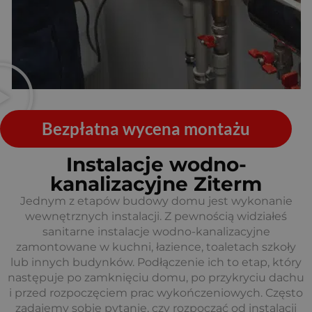
Bezpłatna wycena montażu
Instalacje wodno-
kanalizacyjne Ziterm
Jednym z etapów budowy domu jest wykonanie
wewnętrznych instalacji. Z pewnością widziałeś
sanitarne instalacje wodno-kanalizacyjne
zamontowane w kuchni, łazience, toaletach szkoły
lub innych budynków. Podłączenie ich to etap, który
następuje po zamknięciu domu, po przykryciu dachu
i przed rozpoczęciem prac wykończeniowych. Często
zadajemy sobie pytanie, czy rozpocząć od instalacji