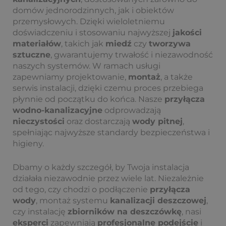
domów jednorodzinnych, jak i obiektów
przemysłowych. Dzięki wieloletniemu
doświadczeniu i stosowaniu najwyższej
jakości
materiałów
, takich jak
miedź
czy
tworzywa
sztuczne
, gwarantujemy trwałość i niezawodność
naszych systemów. W ramach usługi
zapewniamy projektowanie,
montaż
, a także
serwis instalacji, dzięki czemu proces przebiega
płynnie od początku do końca. Nasze
przyłącza
wodno-kanalizacyjne
odprowadzają
nieczystości
oraz dostarczają
wody pitnej
,
spełniając najwyższe standardy bezpieczeństwa i
higieny.
Dbamy o każdy szczegół, by Twoja instalacja
działała niezawodnie przez wiele lat. Niezależnie
od tego, czy chodzi o podłączenie
przyłącza
wody
, montaż systemu
kanalizacji deszczowej
,
czy instalację
zbiorników na deszczówkę
, nasi
eksperci
zapewniają
profesjonalne podejście
i