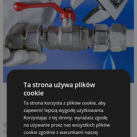
Ta strona używa plików
Instalacje wodno-
cookie
kanalizacyjne Ziterm –
Ta strona korzysta z plików cookie, aby
dlaczego warto?
zapewnić lepszą wygodę użytkowania.
Korzystając z tej strony, wyrażasz zgodę
W
Ziterm
gwarantujemy fachowość,
na używanie przez nas wszystkich plików
rzetelność, zaangażowanie w powierzone
cookie zgodnie z warunkami naszej