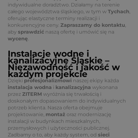
indywidualne doradztwo. Działamy na terenie
całego województwa śląskiego, w tym w
Tychach
,
oferując elastyczne terminy realizacji i
konkurencyjne ceny.
Zapraszamy do kontaktu
,
aby
sprawdzić
naszą ofertę i umówić się na
wycenę
.
Instalacje wodne i
kanalizacyjne Śląskie –
Niezawodność i jakość w
każdym projekcie
Dzięki
profesjonalizmowi
naszej ekipy każda
instalacja wodna
i
kanalizacyjna
wykonana
przez
ZITERM
wyróżnia się trwałością i
doskonałym dopasowaniem do indywidualnych
potrzeb klienta. Nasza oferta obejmuje
projektowanie,
montaż
oraz modernizację
instalacji w budynkach mieszkalnych,
przemysłowych i użyteczności publicznej.
Zadbamy o to, aby każdy system, od
sieci