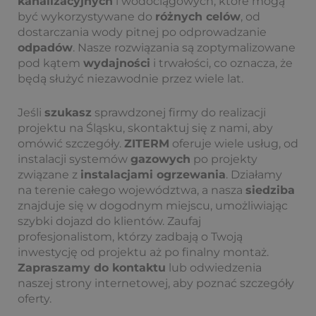
kanalizacyjnych
i wodociągowych, które mogą
być wykorzystywane do
różnych celów
, od
dostarczania wody pitnej po odprowadzanie
odpadów
. Nasze rozwiązania są zoptymalizowane
pod kątem
wydajności
i trwałości, co oznacza, że
będą służyć niezawodnie przez wiele lat.
Jeśli
szukasz
sprawdzonej firmy do realizacji
projektu na Śląsku, skontaktuj się z nami, aby
omówić szczegóły.
ZITERM
oferuje wiele usług, od
instalacji systemów
gazowych
po projekty
związane z
instalacjami ogrzewania
. Działamy
na terenie całego województwa, a nasza
siedziba
znajduje się w dogodnym miejscu, umożliwiając
szybki dojazd do klientów. Zaufaj
profesjonalistom, którzy zadbają o Twoją
inwestycję od projektu aż po finalny montaż.
Zapraszamy do kontaktu
lub odwiedzenia
naszej strony internetowej, aby poznać szczegóły
oferty.