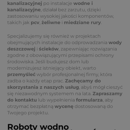
kanalizacyjnej
po instalacje
wodne i
kanalizacyjne
, działał bez zarzutu, dzięki
zastosowaniu wysokiej jakości komponentów,
takich jak
pcv
,
żeliwne
i
miedziane rury
.
Specjalizujemy się również w projektach
obejmujących instalacje do odprowadzania
wody
deszczowej
i
ścieków
, zapewniając rozwiązania
zgodne z obowiązującymi przepisami ochrony
środowiska. Jeśli budujesz dom lub
modernizujesz istniejący obiekt, warto
przemyśleć
wybór profesjonalnej firmy, która
zadba o każdy etap prac.
Zachęcamy do
skorzystania z naszych usług
, abyś mógł cieszyć
się niezawodnym systemem na lata.
Zapraszamy
do kontaktu
lub wypełnienia
formularza
, aby
otrzymać bezpłatną
wycenę
dostosowaną do
Twojego projektu.
Roboty wodno