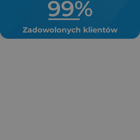
99
%
Zadowolonych klientów
Kilkadziesiąt lat żywotności
Darmowa wycena