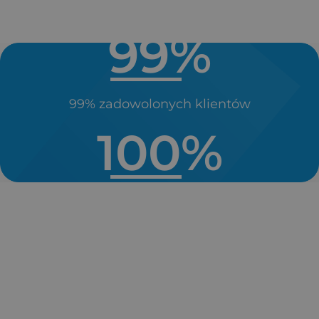
99
%
99% zadowolonych klientów
100
%
Nawet do 100% zwrotu kosztów inwestycji
dzięki dostępnym dotacjom
i dofinansowaniom (państwowe oraz unijne).
15
 lat