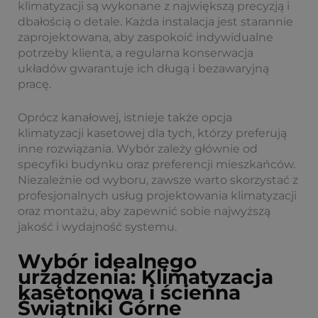
klimatyzacji są wykonane z największą precyzją i
dbałością o detale. Każda instalacja jest starannie
zaprojektowana, aby zaspokoić indywidualne
potrzeby klienta, a regularna konserwacja
układów gwarantuje ich długą i bezawaryjną
pracę.
Oprócz kanałowej, istnieje także opcja
klimatyzacji kasetowej dla tych, którzy preferują
inne rozwiązania. Wybór zależy głównie od
specyfiki budynku oraz preferencji mieszkańców.
Niezależnie od wyboru, zawsze warto skorzystać z
profesjonalnych usług projektowania klimatyzacji
oraz montażu, aby zapewnić sobie najwyższą
jakość i wydajność systemu.
Wybór idealnego
urządzenia: Klimatyzacja
kasetonowa i ścienna
Świątniki Górne