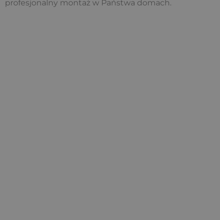
profesjonalny montaż w Państwa domach.
Klimatyzacja
Ziterm to: