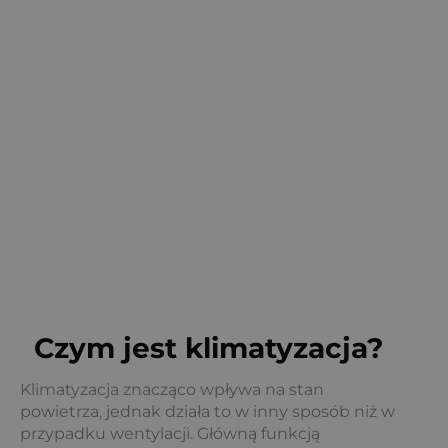
Nawet do 15 lat żywotności urządzenia
Czym jest klimatyzacja?
Klimatyzacja znacząco wpływa na stan
powietrza, jednak działa to w inny sposób niż w
przypadku wentylacji. Główną funkcją