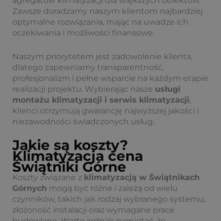
agregatów klimatyzacji dla większych obiektów.
Zawsze doradzamy naszym klientom najbardziej
optymalne rozwiązania, mając na uwadze ich
oczekiwania i możliwości finansowe.
Naszym priorytetem jest zadowolenie klienta,
dlatego zapewniamy transparentność,
profesjonalizm i pełne wsparcie na każdym etapie
realizacji projektu. Wybierając nasze
usługi
montażu klimatyzacji i serwis klimatyzacji
,
klienci otrzymują gwarancję najwyższej jakości i
niezawodności świadczonych usług.
Jakie są koszty?
Klimatyzacja cena
Świątniki Górne
Koszty związane z
klimatyzacją w Świątnikach
Górnych
mogą być różne i zależą od wielu
czynników, takich jak rodzaj wybranego systemu,
złożoność instalacji oraz wymagane prace
budowlane. Warto jednak pamiętać, że