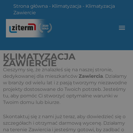
Przejdź
Strona główna
-
Klimatyzacja
-
Klimatyzacja
do
Zawiercie
treści
Głó
me
KLIMATYZACJA
ZAWIERCIE
Cieszymy się, że znalazłeś się na naszej stronie,
dedykowanej dla mieszkańców
Zawiercia
. Działamy
w branży od wielu lat i z pasją tworzymy niezawodne
projekty dostosowane do Twoich potrzeb. Jesteśmy
tu, aby pomóc Ci stworzyć optymalne warunki w
Twoim domu lub biurze.
Skontaktuj się z nami już teraz, aby dowiedzieć się o
szczegółach i otrzymać darmową wycenę. Działamy
na terenie Zawiercia i jesteśmy gotowi, by zadbać o