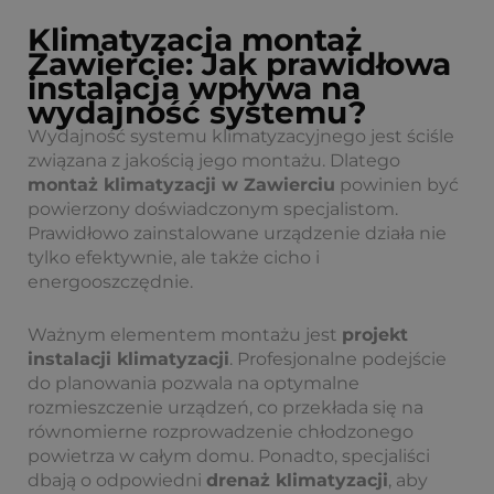
Klimatyzacja montaż
Zawiercie: Jak prawidłowa
instalacja wpływa na
wydajność systemu?
Wydajność systemu klimatyzacyjnego jest ściśle
związana z jakością jego montażu. Dlatego
montaż klimatyzacji w Zawierciu
powinien być
powierzony doświadczonym specjalistom.
Prawidłowo zainstalowane urządzenie działa nie
tylko efektywnie, ale także cicho i
energooszczędnie.
Ważnym elementem montażu jest
projekt
instalacji klimatyzacji
. Profesjonalne podejście
do planowania pozwala na optymalne
rozmieszczenie urządzeń, co przekłada się na
równomierne rozprowadzenie chłodzonego
powietrza w całym domu. Ponadto, specjaliści
dbają o odpowiedni
drenaż klimatyzacji
, aby