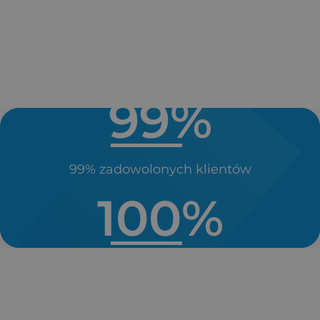
Ziterm to:
99
%
99% zadowolonych klientów
100
%
Nawet do 100% zwrotu kosztów inwestycji
dzięki dostępnym dotacjom
i dofinansowaniom (państwowe oraz unijne).