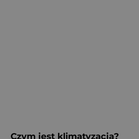
15
 lat
Nawet do 15 lat żywotności urządzenia
Czym jest klimatyzacja?