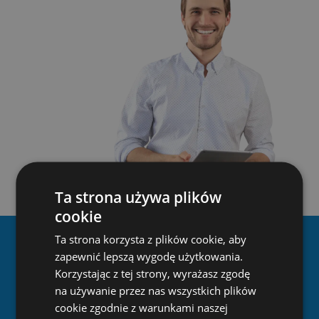
Ta strona używa plików
cookie
Ta strona korzysta z plików cookie, aby
Materiał wideo o naszej
zapewnić lepszą wygodę użytkowania.
firmie
Korzystając z tej strony, wyrażasz zgodę
na używanie przez nas wszystkich plików
cookie zgodnie z warunkami naszej