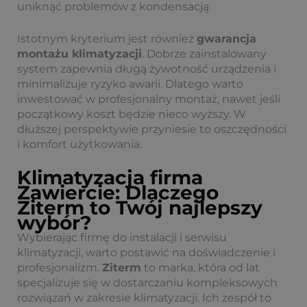
uniknąć problemów z kondensacją.
Istotnym kryterium jest również
gwarancja
montażu klimatyzacji
. Dobrze zainstalowany
system zapewnia długą żywotność urządzenia i
minimalizuje ryzyko awarii. Dlatego warto
inwestować w profesjonalny montaż, nawet jeśli
początkowy koszt będzie nieco wyższy. W
dłuższej perspektywie przyniesie to oszczędności
i komfort użytkowania.
Klimatyzacja firma
Zawiercie: Dlaczego
Ziterm to Twój najlepszy
wybór?
Wybierając firmę do instalacji i serwisu
klimatyzacji, warto postawić na doświadczenie i
profesjonalizm.
Ziterm
to marka, która od lat
specjalizuje się w dostarczaniu kompleksowych
rozwiązań w zakresie klimatyzacji. Ich zespół to