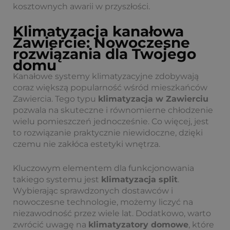
kosztownych awarii w przyszłości.
Klimatyzacja kanałowa
Zawiercie: Nowoczesne
rozwiązania dla Twojego
domu
Kanałowe systemy klimatyzacyjne zdobywają
coraz większą popularność wśród mieszkańców
Zawiercia. Tego typu
klimatyzacja w Zawierciu
pozwala na skuteczne i równomierne chłodzenie
wielu pomieszczeń jednocześnie. Co więcej, jest
to rozwiązanie praktycznie niewidoczne, dzięki
czemu nie zakłóca estetyki wnętrza.
Kluczowym elementem dla funkcjonowania
takiego systemu jest
klimatyzacja split
.
Wybierając sprawdzonych dostawców i
nowoczesne technologie, możemy liczyć na
niezawodność przez wiele lat. Dodatkowo, warto
zwrócić uwagę na
klimatyzatory domowe
, które