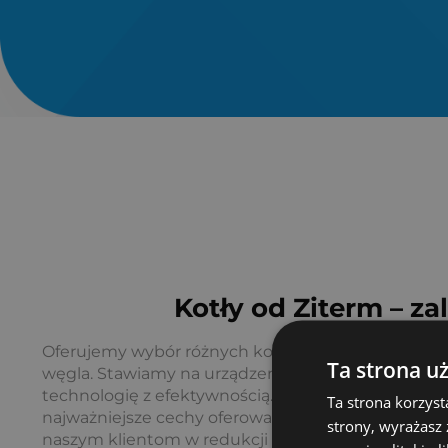
Kotły od Ziterm – za
Oferujemy wybór różnych kotłów, które pozwalają 
Ta strona u
węgla. Stawiamy na urządzenia łączące w sobie z
technologię z efektywnością. Trwałość oraz wysok
Ta strona korzyst
najważniejsze cechy oferowanych przez nas kotłó
strony, wyrażasz
naszym klientom w redukcji kosztów ogrzewania.