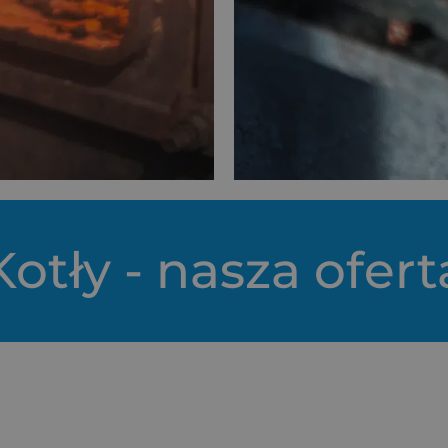
Kotły - nasza ofert