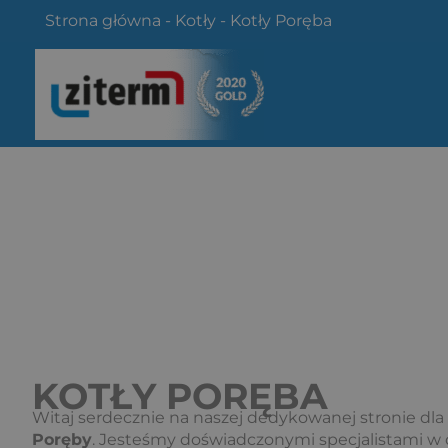
Przejdź
Strona główna
-
Kotły
-
Kotły Poręba
do
treści
KOTŁY PORĘBA
Witaj serdecznie na naszej dedykowanej stronie dl
Poręby
. Jesteśmy doświadczonymi specjalistami w 