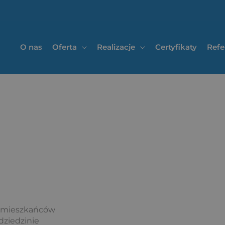
O nas
Oferta
Realizacje
Certyfikaty
Refe
a mieszkańców
dziedzinie