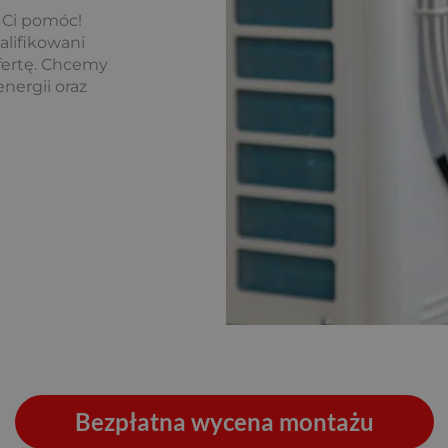
 Ci pomóc!
alifikowani
ofertę. Chcemy
energii oraz
Bezpłatna wycena montażu