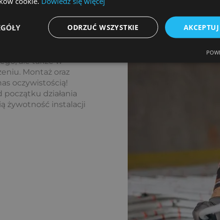
lików cookie.
Dowiedz się więcej
ewczej
EGÓŁY
ODRZUĆ WSZYSTKIE
AKCEPTUJ
az serwis są
y wsparcie nie tylko
POWE
go, ale także w
zeniu. Montaż oraz
as oczywistością!
d początku działania
ą żywotność instalacji