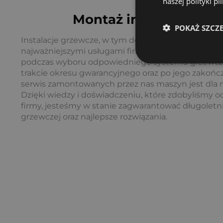
naszej polityki p
Montaż instalacji grz
POKAŻ SZCZ
Instalacje grzewcze, w tym dobór kotłów, montaż or
najważniejszymi usługami firmy Ziterm. Zapewniam
podczas wyboru odpowiedniego systemu grzewcze
trakcie okresu gwarancyjnego oraz po jego zakońc
serwis zamontowanych przez nas maszyn jest dla n
Dzięki wiedzy i doświadczeniu, które zdobyliśmy o
firmy, jesteśmy w stanie zagwarantować długoletni
grzewczej oraz najlepsze rozwiązania.