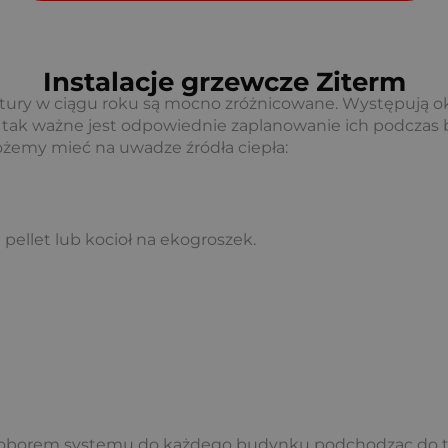
Instalacje grzewcze Ziterm
atury w ciągu roku są mocno zróżnicowane. Występują o
go tak ważne jest odpowiednie zaplanowanie ich podczas
ożemy mieć na uwadze źródła ciepła:
 pellet lub kocioł na ekogroszek.
borem systemu do każdego budynku podchodząc do te