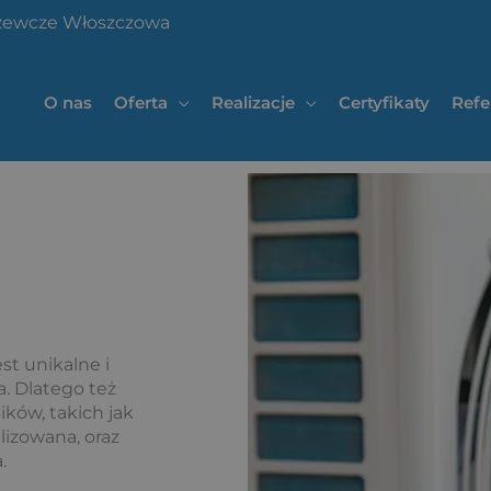
grzewcze Włoszczowa
O nas
Oferta
Realizacje
Certyfikaty
Refe
st unikalne i
. Dlatego też
ików, takich jak
lizowana, oraz
.