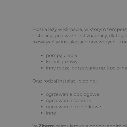
Polska leży w klimacie, w którym temper
instalacje grzewcze jest znaczący, dlate
rozwiązań w instalacjach grzewczych – m
pompę ciepła
kocioł gazowy
inny rodzaj ogrzewania np. kocioł na
Oraz rodzaj instalacji cieplnej:
ogrzewanie podłogowe
ogrzewanie ścienne
ogrzewanie grzejnikowe
inne
W
Ziterm
zajmujemy się odpowiednim do