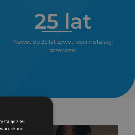
25
 lat
Nawet do 25 lat żywotności instalacji
grzewczej
stając z tej
z warunkami