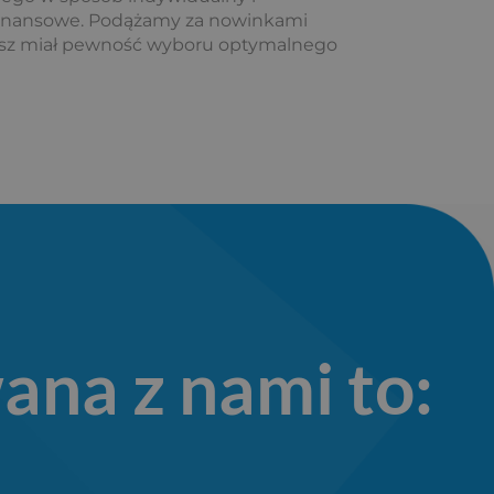
 finansowe. Podążamy za nowinkami
ziesz miał pewność wyboru optymalnego
ana z nami to: