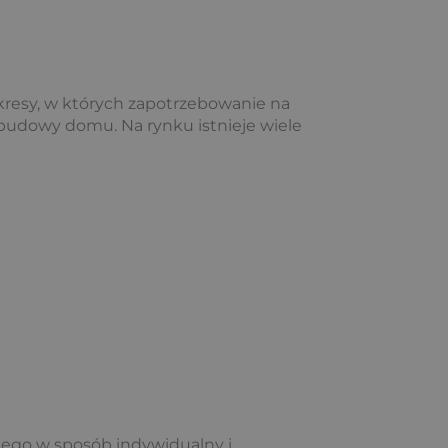
kresy, w których zapotrzebowanie na
 budowy domu. Na rynku istnieje wiele
go w sposób indywidualny i