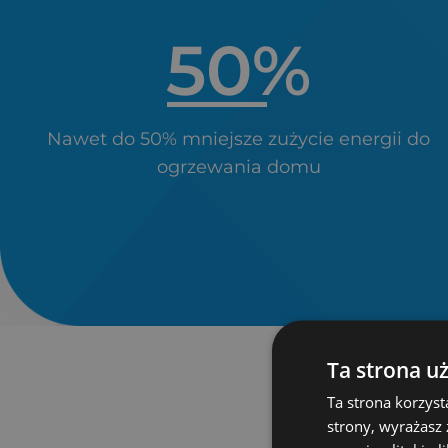
50
%
Nawet do 50% mniejsze zużycie energii do
ogrzewania domu
Ta strona u
Ta strona korzyst
strony, wyrażasz