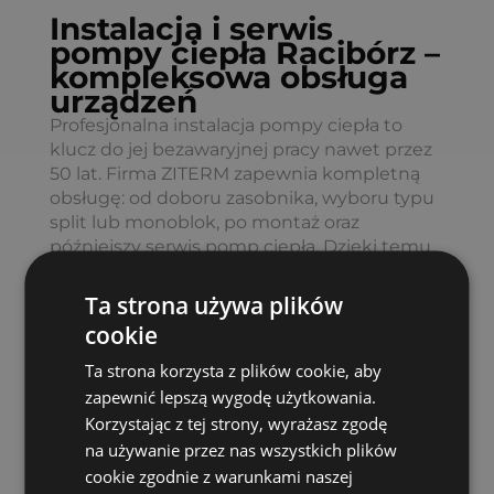
Instalacja i serwis
pompy ciepła Racibórz –
kompleksowa obsługa
urządzeń
Profesjonalna instalacja pompy ciepła to
klucz do jej bezawaryjnej pracy nawet przez
50 lat. Firma ZITERM zapewnia kompletną
obsługę: od doboru zasobnika, wyboru typu
split lub monoblok, po montaż oraz
późniejszy serwis pomp ciepła. Dzięki temu
system grzewczy działa z maksymalną
efektywnością energetyczną, a koszty
Ta strona używa plików
eksploatacji pozostają niskie.
cookie
Ta strona korzysta z plików cookie, aby
Zespół specjalistów ZITERM dba również o
prawidłową regulację pracy urządzenia, co
zapewnić lepszą wygodę użytkowania.
wpływa na niższe rachunki za energię
Korzystając z tej strony, wyrażasz zgodę
elektryczną i wydłuża żywotność całego
na używanie przez nas wszystkich plików
systemu. Serwis obejmuje kontrolę czynnika
cookie zgodnie z warunkami naszej
chłodniczego, parametrów grzewczych oraz