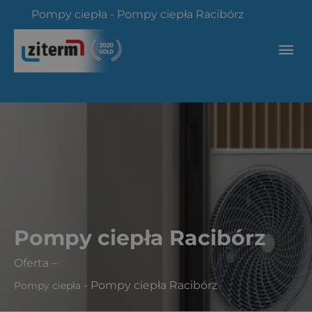
Przejdź
Pompy ciepła
-
Pompy ciepła Racibórz
do
treści
Głó
me
Pompy ciepła Racibórz
Oferta
–
-
Pompy ciepła Racibórz
Pompy ciepła