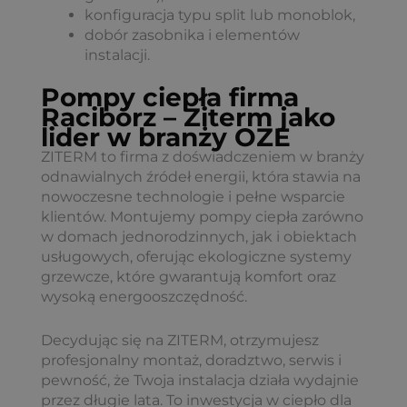
konfiguracja typu split lub monoblok,
dobór zasobnika i elementów
instalacji.
Pompy ciepła firma
Racibórz – Ziterm jako
lider w branży OZE
ZITERM to firma z doświadczeniem w branży
odnawialnych źródeł energii, która stawia na
nowoczesne technologie i pełne wsparcie
klientów. Montujemy pompy ciepła zarówno
w domach jednorodzinnych, jak i obiektach
usługowych, oferując ekologiczne systemy
grzewcze, które gwarantują komfort oraz
wysoką energooszczędność.
Decydując się na ZITERM, otrzymujesz
profesjonalny montaż, doradztwo, serwis i
pewność, że Twoja instalacja działa wydajnie
przez długie lata. To inwestycja w ciepło dla