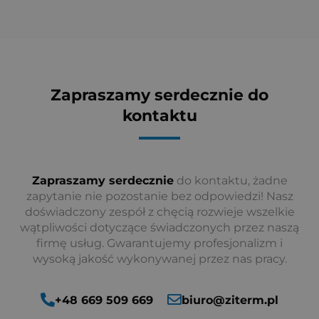
Zapraszamy serdecznie do
kontaktu
Zapraszamy serdecznie
do kontaktu, żadne
zapytanie nie pozostanie bez odpowiedzi! Nasz
doświadczony zespół z chęcią rozwieje wszelkie
wątpliwości dotyczące świadczonych przez naszą
firmę usług. Gwarantujemy profesjonalizm i
wysoką jakość wykonywanej przez nas pracy.
+48 669 509 669
biuro@ziterm.pl