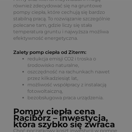
również zdecydować się na gruntowe
pompy ciepła, które cechują się bardzo
stabilną pracą. To rozwiązanie szczególnie
polecane tam, gdzie liczy się stała
temperatura gruntu i najwyższa możliwa
efektywność energetyczna.
Zalety pomp ciepła od Ziterm:
redukcja emisji CO2 i troska o
środowisko naturalne,
oszczędność na rachunkach nawet
przez kilkadziesiąt lat,
możliwość współpracy z instalacją
fotowoltaiczną,
bezobsługowa praca urządzenia.
Pompy ciepła cena
Racibórz – inwestycja,
która szybko się zwraca
Choć początkowy koszt inwestycji w pompę