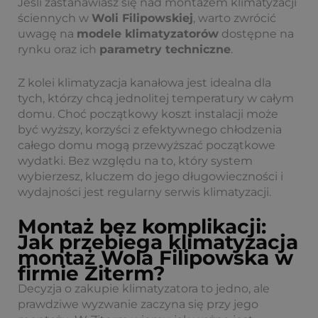
Jeśli zastanawiasz się nad montażem klimatyzacji
ściennych w
Woli Filipowskiej
, warto zwrócić
uwagę na
modele klimatyzatorów
dostępne na
rynku oraz ich
parametry techniczne
.
Z kolei klimatyzacja kanałowa jest idealna dla
tych, którzy chcą jednolitej temperatury w całym
domu. Choć początkowy koszt instalacji może
być wyższy, korzyści z efektywnego chłodzenia
całego domu mogą przewyższać początkowe
wydatki. Bez względu na to, który system
wybierzesz, kluczem do jego długowieczności i
wydajności jest regularny serwis klimatyzacji.
Montaż bez komplikacji:
Jak przebiega klimatyzacja
montaż Wola Filipowska w
firmie Ziterm?
Decyzja o zakupie klimatyzatora to jedno, ale
prawdziwe wyzwanie zaczyna się przy jego