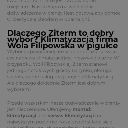
swoim domu, Ziterm jest odpowiednim
miejscem. Nasza ekipa ma wieloletnie
doświadczenie w branży i jest gotowa, aby pomóc
Ci cieszyć się chłodem w upalne dni.
Dlaczego Ziterm to dobry
wybór? Klimatyzacja firma
Wola Filipowska w pigułce
Wybór odpowiedniej firmy do montażu, serwisu
czy naprawy klimatyzacji jest niezwykle ważny. W
przypadku Woli Filipowskiej, Ziterm stanowi
jednego z czołowych graczy na rynku, oferując
szeroką gamę usług związanych z klimatyzacją.
Ale dlaczego dokładnie Ziterm jest dobrym
wyborem?
Przede wszystkim, nasze doświadczenie w branży
jest nieocenione. Oferujemy
montaż
klimatyzacji
oraz
serwis klimatyzacji
na
najwyższym poziomie. Nasz zespół składa się z