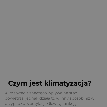
Nawet do 15 lat żywotności urządzenia
Czym jest klimatyzacja?
Klimatyzacja znacząco wpływa na stan
powietrza, jednak działa to w inny sposób niż w
przypadku wentylacji. Główną funkcją