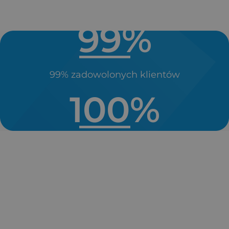
99
%
99% zadowolonych klientów
100
%
Nawet do 100% zwrotu kosztów inwestycji
dzięki dostępnym dotacjom
i dofinansowaniom (państwowe oraz unijne).
15
 lat