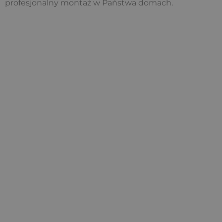
profesjonalny montaż w Państwa domach.
Klimatyzacja
Ziterm to: