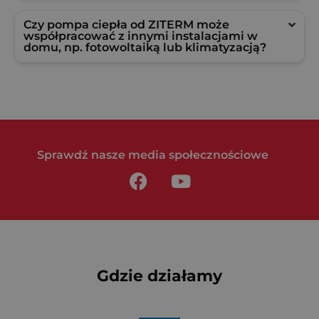
Czy pompa ciepła od ZITERM może
współpracować z innymi instalacjami w
domu, np. fotowoltaiką lub klimatyzacją?
Sprawdź nasze media społecznościowe
F
Y
a
o
c
u
e
t
b
u
o
b
Gdzie działamy
o
e
k