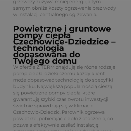
grzewczy zużywa mniej energii, a tym
samym obniża koszty ogrzewania oraz wody
w instalacji centralnego ogrzewania.
Powietrzne i gruntowe
pompy ciepła
Czechowice-Dziedzice –
technologia
dopasowana do
Twojego domu
W ofercie ZITERM znajdują się różne rodzaje
pomp ciepła, dzięki czemu każdy klient
może dopasować technologię do specyfiki
budynku. Największą popularnością cieszą
się powietrzne pompy ciepła, które
gwarantują szybki czas zwrotu inwestycji i
świetnie sprawdzają się w klimacie
Czechowic-Dziedzic. Parownik ogrzewa
powietrze, pobierając ciepło z otoczenia, co
pozwala efektywnie zasilać instalację