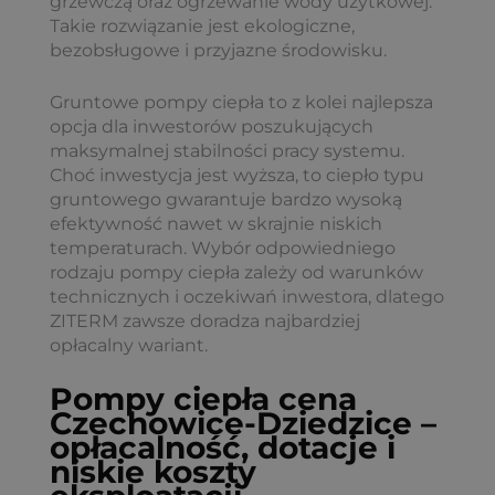
grzewczą oraz ogrzewanie wody użytkowej.
Takie rozwiązanie jest ekologiczne,
bezobsługowe i przyjazne środowisku.
Gruntowe pompy ciepła to z kolei najlepsza
opcja dla inwestorów poszukujących
maksymalnej stabilności pracy systemu.
Choć inwestycja jest wyższa, to ciepło typu
gruntowego gwarantuje bardzo wysoką
efektywność nawet w skrajnie niskich
temperaturach. Wybór odpowiedniego
rodzaju pompy ciepła zależy od warunków
technicznych i oczekiwań inwestora, dlatego
ZITERM zawsze doradza najbardziej
opłacalny wariant.
Pompy ciepła cena
Czechowice-Dziedzice –
opłacalność, dotacje i
niskie koszty