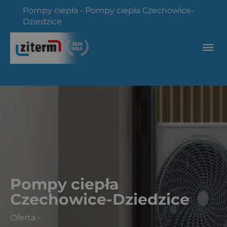
Przejdź
Pompy ciepła
-
Pompy ciepła Czechowice-
do
Dziedzice
treści
Głó
me
Pompy ciepła
Czechowice-Dziedzice
Oferta
–