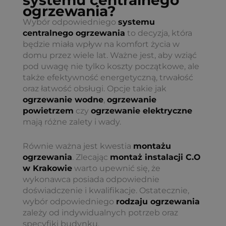
systemu centralnego
ogrzewania
?
Wybór odpowiedniego
systemu
centralnego ogrzewania
to decyzja, która
będzie miała wpływ na komfort życia w
domu przez wiele lat. Ważne jest, aby wziąć
pod uwagę nie tylko koszty początkowe, ale
także efektywność energetyczną, trwałość
oraz łatwość obsługi. Opcje takie jak
ogrzewanie wodne
,
ogrzewanie
powietrzem
czy
ogrzewanie elektryczne
mają różne zalety i wady.
Równie ważna jest kwestia
montażu
ogrzewania
. Zlecając
montaż instalacji C.O
w Krakowie
warto upewnić się, że
wykonawca posiada odpowiednie
doświadczenie i kwalifikacje. Ostatecznie,
wybór odpowiedniego
rodzaju ogrzewania
zależy od indywidualnych potrzeb oraz
specyfiki budynku.