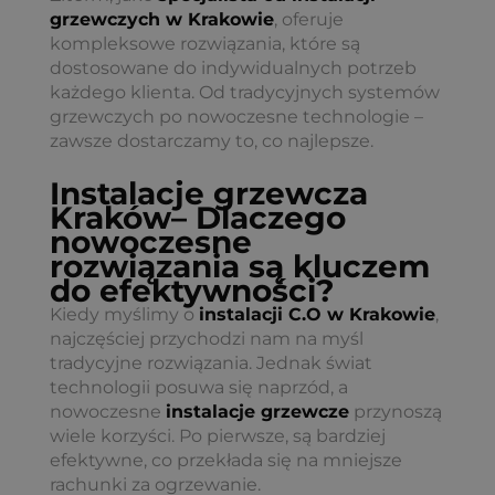
grzewczych w Krakowie
, oferuje
kompleksowe rozwiązania, które są
dostosowane do indywidualnych potrzeb
każdego klienta. Od tradycyjnych systemów
grzewczych po nowoczesne technologie –
zawsze dostarczamy to, co najlepsze.
Instalacje grzewcza
Kraków
– Dlaczego
nowoczesne
rozwiązania są kluczem
do efektywności?
Kiedy myślimy o
instalacji C.O w Krakowie
,
najczęściej przychodzi nam na myśl
tradycyjne rozwiązania. Jednak świat
technologii posuwa się naprzód, a
nowoczesne
instalacje grzewcze
przynoszą
wiele korzyści. Po pierwsze, są bardziej
efektywne, co przekłada się na mniejsze
rachunki za ogrzewanie.