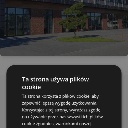
Ta strona używa plików
cookie
Ta strona korzysta z plików cookie, aby
Instalacje grzewcze
zapewnić lepszą wygodę użytkowania.
Kraków
Korzystając z tej strony, wyrażasz zgodę
W sercu malowniczego Krakowa kwitnie
na używanie przez nas wszystkich plików
dziedzina, która zapewnia komfort życia
cookie zgodnie z warunkami naszej