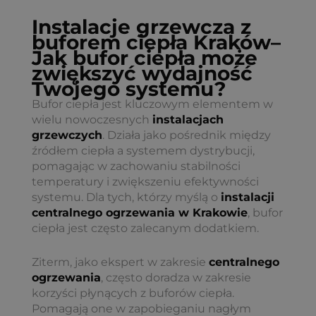
Instalacje grzewcza z
buforem ciepła Kraków
–
Jak bufor ciepła może
zwiększyć wydajność
Twojego systemu?
Bufor ciepła jest kluczowym elementem w
wielu nowoczesnych
instalacjach
grzewczych
. Działa jako pośrednik między
źródłem ciepła a systemem dystrybucji,
pomagając w zachowaniu stabilności
temperatury i zwiększeniu efektywności
systemu. Dla tych, którzy myślą o
instalacji
centralnego ogrzewania w Krakowie
, bufor
ciepła jest często zalecanym dodatkiem.
Ziterm, jako ekspert w zakresie
centralnego
ogrzewania
, często doradza w zakresie
korzyści płynących z buforów ciepła.
Pomagają one w zapobieganiu nagłym