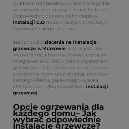
spadkom temperatury, co jest szczególnie
ważne podczas surowych zim w Krakowie.
Odpowiednio dobrany bufor ciepła w
instalacji C.O
może znacząco przedłużyć
żywotność całego systemu.
Jeśli chodzi o
zlecenia na instalacje
grzewcze w Krakowie
, ważne jest, aby
wybrać firmę, która ma doświadczenie w
integrowaniu buforów ciepła z systemami
grzewczymi. Ziterm oferuje kompleksowe
rozwiązania, które uwzględniają potrzeby
każdego klienta, zapewniając wysoką
efektywność i długą żywotność
instalacji
grzewczej
.
Opcje ogrzewania dla
każdego domu
– Jak
wybrać odpowiednie
instalacje grzewcze
?