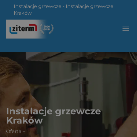
Przejdź
Instalacje grzewcze
-
Instalacje grzewcze
do
Kraków
treści
Głó
me
Instalacje grzewcze
Kraków
Oferta
–