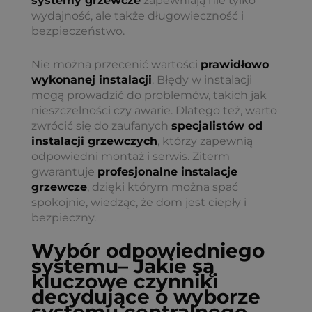
systemy grzewcze
zapewniają nie tylko
wydajność, ale także długowieczność i
bezpieczeństwo.
Nie można przecenić wartości
prawidłowo
wykonanej instalacji
. Błędy w instalacji
mogą prowadzić do problemów, takich jak
nieszczelności czy awarie. Dlatego też, warto
zwrócić się do zaufanych
specjalistów od
instalacji grzewczych
, którzy zapewnią
odpowiedni montaż i serwis. Ziterm
gwarantuje
profesjonalne instalacje
grzewcze
, dzięki którym można spać
spokojnie, wiedząc, że dom jest ciepły i
bezpieczny.
Wybór odpowiedniego
systemu
– Jakie są
kluczowe czynniki
decydujące o wyborze