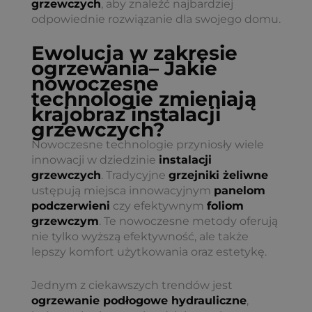
grzewczych
, aby znaleźć najbardziej
odpowiednie rozwiązanie dla swojego domu.
Ewolucja w zakresie
ogrzewania
– Jakie
nowoczesne
technologie zmieniają
krajobraz
instalacji
grzewczych
?
Nowoczesne technologie przyniosły wiele
innowacji w dziedzinie
instalacji
grzewczych
. Tradycyjne
grzejniki żeliwne
ustępują miejsca innowacyjnym
panelom
podczerwieni
czy efektywnym
foliom
grzewczym
. Te nowoczesne metody oferują
nie tylko wyższą efektywność, ale także
lepszy komfort użytkowania oraz estetykę.
Jednym z ciekawszych trendów jest
ogrzewanie podłogowe hydrauliczne
,