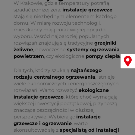
W Krakowie, gdzie temperatury potrafią
spadać poniżej zera,
instalacje grzewcze
stają się niezbędnym elementem każdego
domu. W miarę rozwoju technologii,
mieszkańcy mają coraz więcej opcji do
wyboru. Wśród najbardziej popularnych
rozwiązań znajdują się tradycyjne
grzejniki
żeliwne
, nowoczesne
systemy ogrzewania
powietrzem
, czy ekologiczne
pompy ciepła
.
Menu
Dla tych, którzy szukają
najtańszego
rodzaju centralnego ogrzewania
, istnieje
wiele ekonomicznych i energooszczędnych
rozwiązań. Warto rozważyć
ekologiczne
instalacje grzewcze
, które choć wymagają
większej inwestycji początkowej, przynoszą
znaczące oszczędności w dłuższej
perspektywie. Wybierając
instalacje
grzewcze i ogrzewanie
, warto
skonsultować się z
specjalistą od instalacji