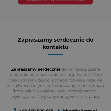
Zapraszamy serdecznie do
kontaktu
Zapraszamy serdecznie
do kontaktu, żadne
zapytanie nie pozostanie bez odpowiedzi! Nasz
doświadczony zespół z chęcią rozwieje wszelkie
wątpliwości dotyczące świadczonych przez naszą
firmę usług. Gwarantujemy profesjonalizm i
wysoką jakość wykonywanej przez nas pracy.
+48 669 509 669
biuro@ziterm.pl