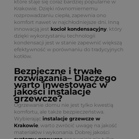
które staje się coraz bardziej popularne w
Krakowie. Dzięki równomiernemu
rozprowadzaniu ciepła, zapewnia ono
komfort nawet w najchłodniejsze dni. Inną
innowacją jest
kocioł kondensacyjny
, który
dzięki wykorzystaniu technologii
kondensacji jest w stanie zapewnić większą
efektywność w porównaniu do tradycyjnych
kotłów.
Bezpieczne i trwałe
rozwiązania
– Dlaczego
warto inwestować w
jakości instalacje
grzewcze
?
Ogrzewanie domu nie jest tylko kwestią
komfortu, ale także bezpieczeństwa.
Wybierając
instalacje grzewcze w
Krakowie
, warto zwrócić uwagę na jakość
materiałów i wykonania. Dobrej jakości