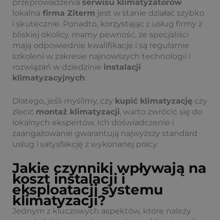
przeprowadzenia
serwisu klimatyzatorów
lokalna
firma Ziterm
jest w stanie działać szybko
i skutecznie. Ponadto, korzystając z usług firmy z
bliskiej okolicy, mamy pewność, że specjaliści
mają odpowiednie kwalifikacje i są regularnie
szkoleni w zakresie najnowszych technologii i
rozwiązań w dziedzinie
instalacji
klimatyzacyjnych
.
Dlatego, jeśli myślimy, czy
kupić klimatyzację
czy
zlecić
montaż klimatyzacji
, warto zwrócić się do
lokalnych ekspertów. Ich doświadczenie i
zaangażowanie gwarantują najwyższy standard
usług i satysfakcję z wykonanej pracy.
Jakie czynniki wpływają na
koszt instalacji i
eksploatacji systemu
klimatyzacji?
Jednym z kluczowych aspektów, które należy