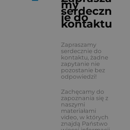
my
serdeczn
ie do
kontaktu
Zapraszamy
serdecznie do
kontaktu, żadne
zapytanie nie
pozostanie bez
odpowiedzi!
Zachęcamy do
zapoznania się z
naszymi
materiałami
video, w których
znajdą Państwo
więcej informacji