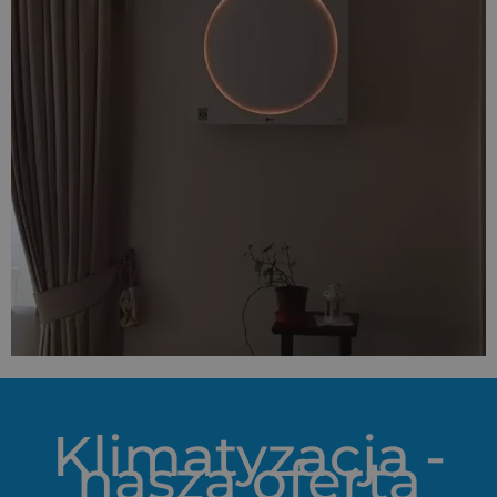
Klimatyzacja -
nasza oferta