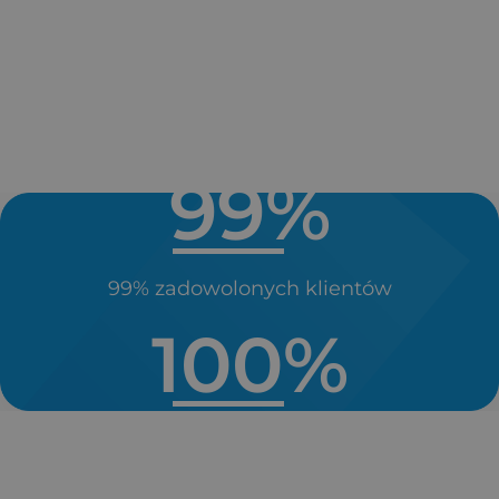
Ziterm to:
99
%
99% zadowolonych klientów
100
%
Nawet do 100% zwrotu kosztów inwestycji
dzięki dostępnym dotacjom