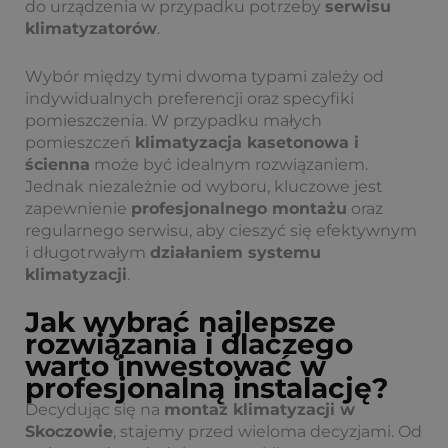
do urządzenia w przypadku potrzeby
serwisu
klimatyzatorów
.
Wybór między tymi dwoma typami zależy od
indywidualnych preferencji oraz specyfiki
pomieszczenia. W przypadku małych
pomieszczeń
klimatyzacja kasetonowa i
ścienna
może być idealnym rozwiązaniem.
Jednak niezależnie od wyboru, kluczowe jest
zapewnienie
profesjonalnego montażu
oraz
regularnego serwisu, aby cieszyć się efektywnym
i długotrwałym
działaniem systemu
klimatyzacji
.
Jak wybrać najlepsze
rozwiązania i dlaczego
warto inwestować w
profesjonalną instalację?
Decydując się na
montaż klimatyzacji w
Skoczowie
, stajemy przed wieloma decyzjami. Od