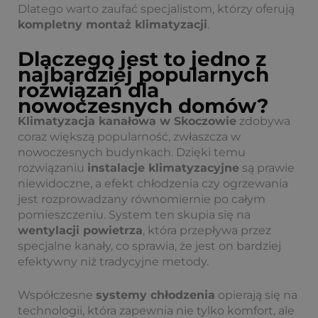
Dlatego warto zaufać specjalistom, którzy oferują
kompletny montaż klimatyzacji
.
Dlaczego jest to jedno z
najbardziej popularnych
rozwiązań dla
nowoczesnych domów?
Klimatyzacja kanałowa w Skoczowie
zdobywa
coraz większą popularność, zwłaszcza w
nowoczesnych budynkach. Dzięki temu
rozwiązaniu
instalacje klimatyzacyjne
są prawie
niewidoczne, a efekt chłodzenia czy ogrzewania
jest rozprowadzany równomiernie po całym
pomieszczeniu. System ten skupia się na
wentylacji powietrza
, która przepływa przez
specjalne kanały, co sprawia, że jest on bardziej
efektywny niż tradycyjne metody.
Współczesne
systemy chłodzenia
opierają się na
technologii, która zapewnia nie tylko komfort, ale