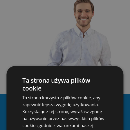
Ta strona używa plików
cookie
Ta strona korzysta z plików cookie, aby
zapewnić lepszą wygodę użytkowania.
Materiał wideo o naszej
Korzystając z tej strony, wyrażasz zgodę
firmie
na używanie przez nas wszystkich plików
cookie zgodnie z warunkami naszej