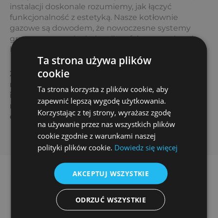
instalacji doskonale rozumiemy, jak łączyć
funkcjonalność z estetyką. Nasze kotłownie
gazowe są dowodem, że nowoczesne systemy
grzewcze mogą być nie tylko efektywne, ale też
harmonijnie wpisane w architekturę budynku.
Ta strona używa plików
cookie
Zachęcamy do zapoznania się z naszymi
realizacjami – zobacz, jak ZITERM tworzy
Ta strona korzysta z plików cookie, aby
instalacje, które łączą solidne wykonanie,
zapewnić lepszą wygodę użytkowania.
nowoczesną technologię i dbałość o każdy
Korzystając z tej strony, wyrażasz zgodę
detal.
na używanie przez nas wszystkich plików
cookie zgodnie z warunkami naszej
polityki plików cookie.
Dowiedz się więcej
AKCEPTUJ WSZYSTKIE
ODRZUĆ WSZYSTKIE