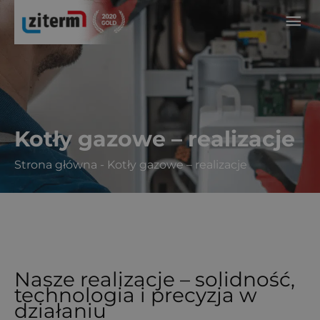
Przejdź
Głó
do
treści
me
Kotły gazowe – realizacje
Strona główna
-
Kotły gazowe – realizacje
Nasze realizacje – solidność,
technologia i precyzja w
działaniu