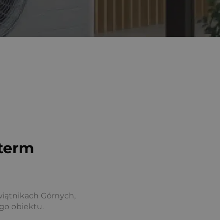
iterm
wiątnikach Górnych,
go obiektu.