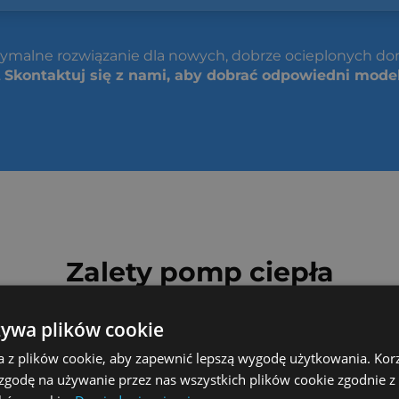
tymalne rozwiązanie dla nowych, dobrze ocieplonych 
.
Skontaktuj się z nami, aby dobrać odpowiedni mode
Zalety pomp ciepła
żywa plików cookie
a z plików cookie, aby zapewnić lepszą wygodę użytkowania. Korzy
 zgodę na używanie przez nas wszystkich plików cookie zgodnie 
paliwa i niskie koszty eksploatacji