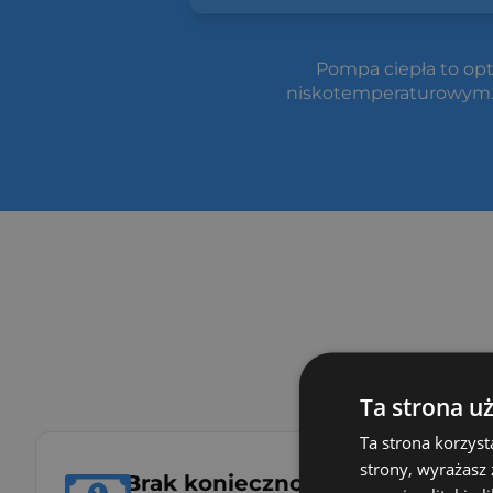
Pompa ciepła to op
niskotemperaturowym
Ta strona u
Ta strona korzyst
strony, wyrażasz
Brak konieczności poszukiwania 