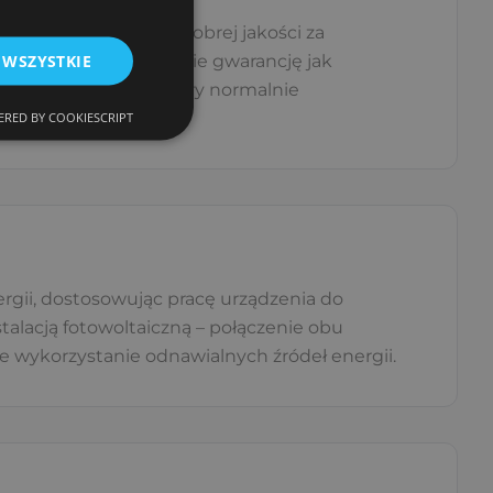
szukiwania paliwa w dobrej jakości za
 WSZYSTKIE
pę ciepła dajemy sobie gwarancję jak
także sporo czasu, który normalnie
RED BY COOKIESCRIPT
rgii, dostosowując pracę urządzenia do
alacją fotowoltaiczną – połączenie obu
e wykorzystanie odnawialnych źródeł energii.