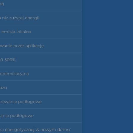
ł)
 niż zużytej energii
 emisja lokalna
wanie przez aplikację
00-500%
modernizacyjna
gazu
grzewanie podłogowe
wanie podłogowe
ności energetycznej w nowym domu