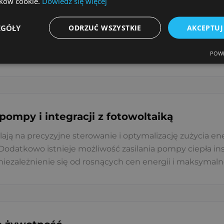
lików cookie.
Dowiedz się więcej
ł energii, które nie wymaga nadmiarowej obsługi ani po
EGÓŁY
ODRZUĆ WSZYSTKIE
AKCEPTUJ
zymania budynku pochłania ogrzewanie – wybierając pom
ki temu zyskujemy nie tylko oszczędności finansowe, ale 
e paliwa.
POWE
ompy i integracji z fotowoltaiką
 na precyzyjne sterowanie i optymalizację zużycia ene
datkowo istnieje możliwość zasilania pompy ciepła inst
ezależnienie się od rosnących cen energii i maksymaln