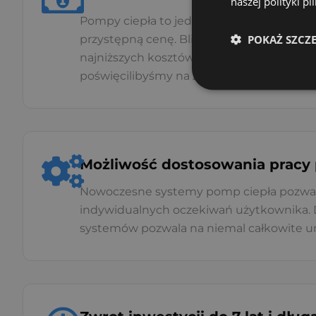
naszej polityki p
Pompy ciepła to jedno z najtańszych źróde
POKAŻ SZCZ
przystępną cenę. Blisko 75% kosztów utr
najniższych kosztów przez wiele lat. Dzię
poświęcilibyśmy na zakup i magazynowani
Możliwość dostosowania pracy p
Nowoczesne systemy pomp ciepła pozwalają
indywidualnych oczekiwań użytkownika. Do
systemów pozwala na niemal całkowite uni