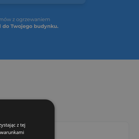
domów z ogrzewaniem
l do Twojego budynku.
stając z tej
z warunkami