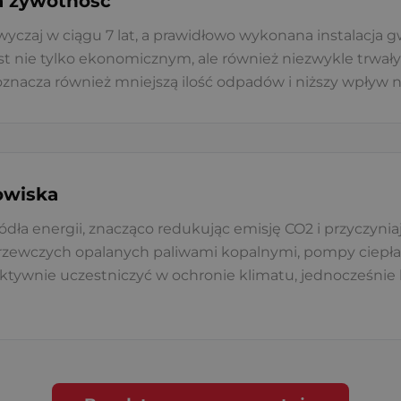
ga żywotność
yczaj w ciągu 7 lat, a prawidłowo wykonana instalacja g
jest nie tylko ekonomicznym, ale również niezwykle trw
 oznacza również mniejszą ilość odpadów i niższy wpływ
owiska
dła energii, znacząco redukując emisję CO2 i przyczynia
zewczych opalanych paliwami kopalnymi, pompy ciepła
 aktywnie uczestniczyć w ochronie klimatu, jednocześni