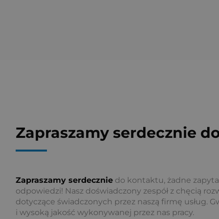
Zapraszamy serdecznie do
Zapraszamy serdecznie
do kontaktu, żadne zapyta
odpowiedzi! Nasz doświadczony zespół z chęcią rozw
dotyczące świadczonych przez naszą firmę usług. G
i wysoką jakość wykonywanej przez nas pracy.