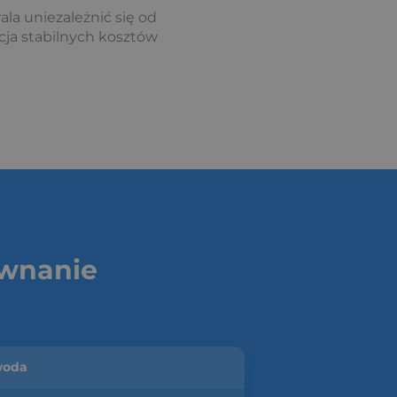
la uniezależnić się od
ja stabilnych kosztów
ównanie
woda