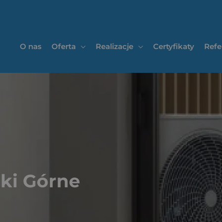
O nas
Oferta
Realizacje
Certyfikaty
Refe
ki Górne