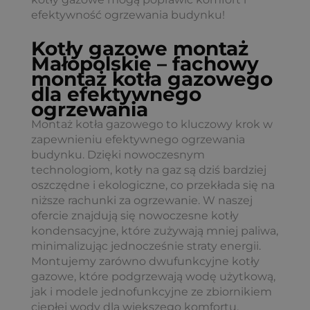
efektywność ogrzewania budynku!
Kotły gazowe montaż
Małopolskie – fachowy
montaż kotła gazowego
dla efektywnego
ogrzewania
Montaż kotła gazowego to kluczowy krok w
zapewnieniu efektywnego ogrzewania
budynku. Dzięki nowoczesnym
technologiom, kotły na gaz są dziś bardziej
oszczędne i ekologiczne, co przekłada się na
niższe rachunki za ogrzewanie. W naszej
ofercie znajdują się nowoczesne kotły
kondensacyjne, które zużywają mniej paliwa,
minimalizując jednocześnie straty energii.
Montujemy zarówno dwufunkcyjne kotły
gazowe, które podgrzewają wodę użytkową,
jak i modele jednofunkcyjne ze zbiornikiem
ciepłej wody dla większego komfortu.