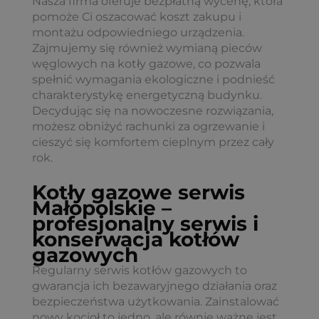
Nasza firma oferuje bezpłatną wycenę, która
pomoże Ci oszacować koszt zakupu i
montażu odpowiedniego urządzenia.
Zajmujemy się również wymianą pieców
węglowych na kotły gazowe, co pozwala
spełnić wymagania ekologiczne i podnieść
charakterystykę energetyczną budynku.
Decydując się na nowoczesne rozwiązania,
możesz obniżyć rachunki za ogrzewanie i
cieszyć się komfortem cieplnym przez cały
rok.
Kotły gazowe serwis
Małopolskie –
profesjonalny serwis i
konserwacja kotłów
gazowych
Regularny serwis kotłów gazowych to
gwarancja ich bezawaryjnego działania oraz
bezpieczeństwa użytkowania. Zainstalować
nowy kocioł to jedno, ale równie ważne jest