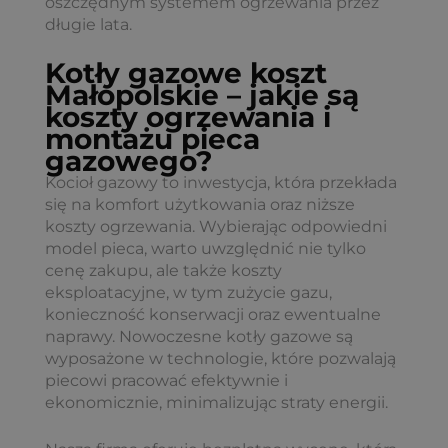
oszczędnym systemem ogrzewania przez
długie lata.
Kotły gazowe koszt
Małopolskie – jakie są
koszty ogrzewania i
montażu pieca
gazowego?
Kocioł gazowy to inwestycja, która przekłada
się na komfort użytkowania oraz niższe
koszty ogrzewania. Wybierając odpowiedni
model pieca, warto uwzględnić nie tylko
cenę zakupu, ale także koszty
eksploatacyjne, w tym zużycie gazu,
konieczność konserwacji oraz ewentualne
naprawy. Nowoczesne kotły gazowe są
wyposażone w technologie, które pozwalają
piecowi pracować efektywnie i
ekonomicznie, minimalizując straty energii.