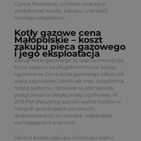
Czyste Powietrze, co może znacząco
zredukować koszty zakupu i instalacji
nowego urządzenia.
Kotły gazowe cena
Małopolskie – koszt
zakupu pieca gazowego
i jego eksploatacja
Zakup kotła gazowego to ważna inwestycja,
która wpływa na długoterminowe koszty
ogrzewania. Cena kotła gazowego zależy od
wielu czynników, takich jak moc urządzenia,
rodzaj systemu ogrzewania oraz sposób
podgrzewania ciepłej wody użytkowej. W
ZITERM oferujemy szeroki wybór kotłów w
różnych przedziałach cenowych,
dostosowanych do potrzeb najbardziej
wymagających klientów.
Oprócz kosztu zakupu i montażu warto