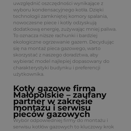
uwzględnić oszczędności wynikające z
wyboru kondensacyjnego kotła. Dzięki
technologii zamkniętej komory spalania,
nowoczesne piece i kotły odzyskują
dodatkową energię, zużywając mniej paliwa.
To oznacza niższe rachunki i bardziej
ekologiczne ogrzewanie gazem. Decydując
się na montaż pieca gazowego, warto
skorzystać z naszego doradztwa, aby
wybierać model najlepiej dopasowany do
charakterystyki budynku i preferencji
użytkownika.
Kotły gazowe firma
Małopolskie – zaufany
partner w zakresie
montażu i serwisu
pieców gazowych
Wybór odpowiedniej firmy do montażu i
serwisu kotłów gazowych to kluczowy krok