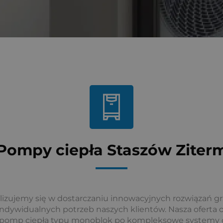
Pompy ciepła Staszów Ziter
alizujemy się w dostarczaniu innowacyjnych rozwiązań g
ndywidualnych potrzeb naszych klientów. Nasza oferta 
h pomp ciepła typu monoblok po kompleksowe systemy c