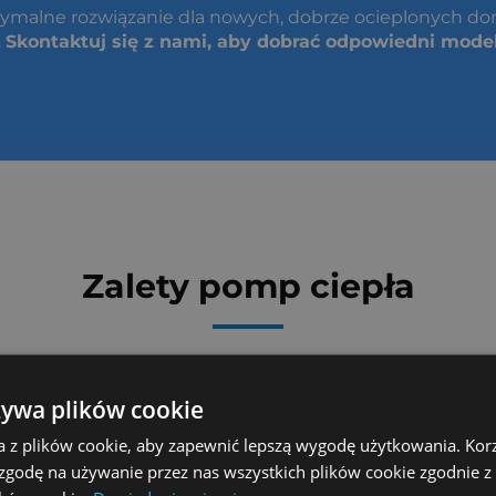
tymalne rozwiązanie dla nowych, dobrze ocieplonych 
.
Skontaktuj się z nami, aby dobrać odpowiedni mode
Zalety pomp ciepła
żywa plików cookie
paliwa i niskie koszty eksploatacji
a z plików cookie, aby zapewnić lepszą wygodę użytkowania. Korzy
 zgodę na używanie przez nas wszystkich plików cookie zgodnie 
ł energii, które nie wymaga nadmiarowej obsługi ani po