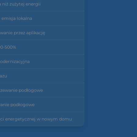
 niż zużytej energii
 emisja lokalna
wanie przez aplikację
00-500%
modernizacyjna
gazu
grzewanie podłogowe
wanie podłogowe
ności energetycznej w nowym domu