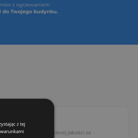
domów z ogrzewaniem
l do Twojego budynku.
stając z tej
z warunkami
szukiwania paliwa w dobrej jakości za