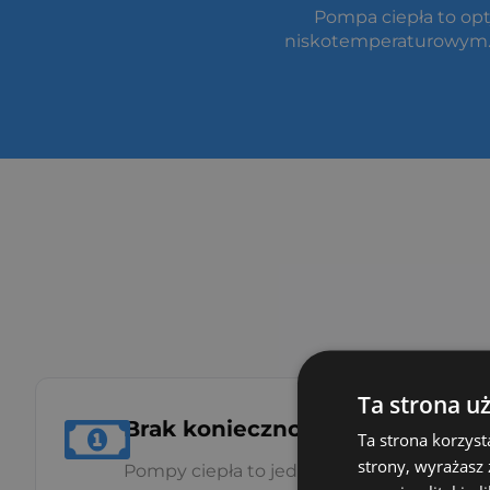
Pompa ciepła to op
niskotemperaturowym
Ta strona u
Brak konieczności poszukiwania 
Ta strona korzyst
strony, wyrażasz
Pompy ciepła to jedno z najtańszych źróde