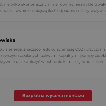
jest nie tylko ekonomicznym, ale również niezwykle trw
 oznacza również mniejszą ilość odpadów i niższy wpływ
owiska
dła energii, znacząco redukując emisję CO2 i przyczynia
zewczych opalanych paliwami kopalnymi, pompy ciepła
 aktywnie uczestniczyć w ochronie klimatu, jednocześni
Bezpłatna wycena montażu