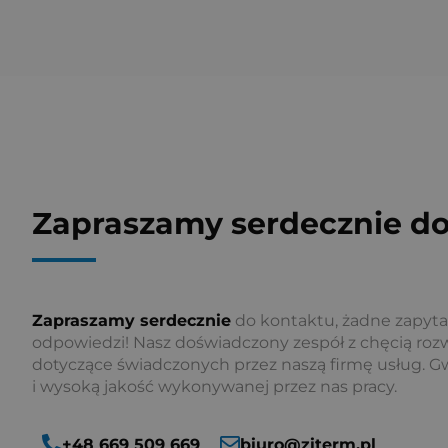
Zapraszamy serdecznie do
Zapraszamy serdecznie
do kontaktu, żadne zapyta
odpowiedzi! Nasz doświadczony zespół z chęcią rozw
dotyczące świadczonych przez naszą firmę usług. G
i wysoką jakość wykonywanej przez nas pracy.
+48 669 509 669
biuro@ziterm.pl