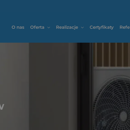
O nas
Oferta
Realizacje
Certyfikaty
Refe
w