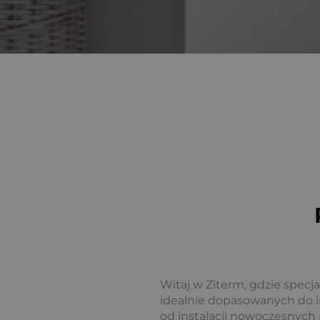
Witaj w Ziterm, gdzie specj
idealnie dopasowanych do i
od instalacji nowoczesnyc