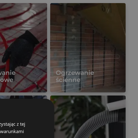
wanie
Ogrzewanie
gowe
ścienne
Więcej
stając z tej
z warunkami