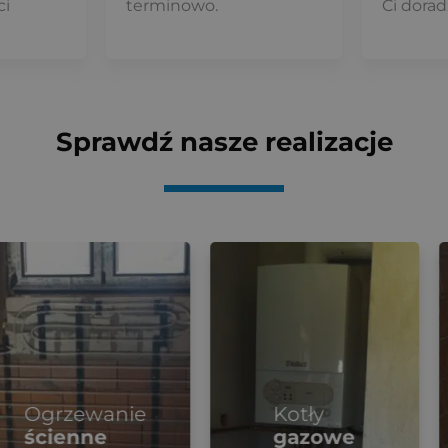
ci
terminowo.
Ci dorad
Sprawdź nasze realizacje
Instalacj
wanie
Kotły
wodno-
ne
gazowe