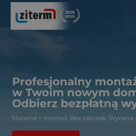
Przejdź
do
treści
Profesjonalny montaż 
w Twoim nowym dom
Odbierz bezpłatną w
Materiał + montaż. Bez zaliczek. Wycena 