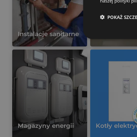
naszej polityki p
POKAŻ SZCZ
Wentylacja
mechaniczna
Instalacje sanitarne
Rekuperacja
Więcej
Więcej
Magazyny energii
Kotły elektr