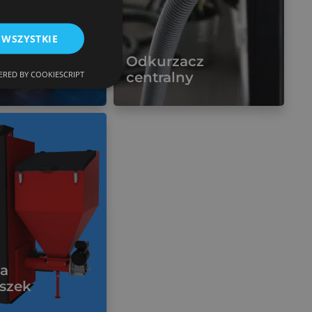
 WSZYSTKIE
cje
Odkurzacz
RED BY COOKIESCRIPT
ltaiczne
centralny
Więcej
na
szek