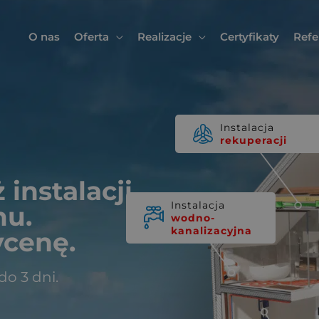
O nas
Oferta
Realizacje
Certyfikaty
Refe
Instalacja
rekuperacji
instalacji
Instalacja
u.
wodno-
kanalizacyjna
ycenę.
do 3 dni.