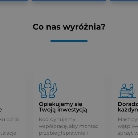
Więcej
Więcej
Co nas wyróżnia?
Opiekujemy się
Dorad
e
Twoją inwestycją
każdym
ku od 15
Koordynujemy
Masz py
e
współpracę, aby montaż
wątpliwo
talacje
przebiegł sprawnie i
sprzęt 