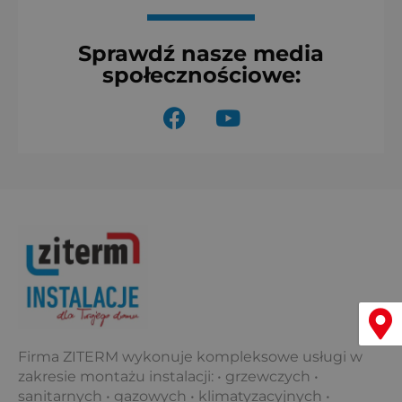
Sprawdź nasze media
społecznościowe:
F
Y
a
o
c
u
e
t
b
u
o
b
o
e
k
Menu
Firma ZITERM wykonuje kompleksowe usługi w
zakresie montażu instalacji: • grzewczych •
sanitarnych • gazowych • klimatyzacyjnych •