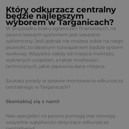
Który odkurzacz centralny
będzie najlepszym
wyborem w Targanicach?
W przypadku braku ograniczeń finansowych, na
pewno lepszym systemem jest separator
cykloniczny. Jeśli jednak nie możesz sobie na niego
pozwolić, to idealnym rozwiązaniem będzie system
workowy. Wszystko zależy od miejsca montażu,
wybranych urządzeń, a także możliwości
technicznych, jakie zapewnia dane miejsce.
Szukasz porady w sprawie montowania odkurzacza
centralnego w Targanicach?
Skontaktuj się z nami!
Nasi specjaliści na pewno pomogą oraz rozwieją
wszystkie wątpliwości dotyczące odkurzacza
centralnego!