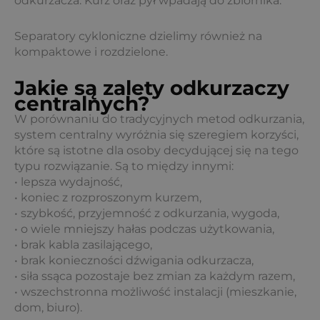
odkurzacza. Kurz oraz pył wpadają do zbiornika.
Separatory cykloniczne dzielimy również na
kompaktowe i rozdzielone.
Jakie są zalety odkurzaczy
centralnych?
W porównaniu do tradycyjnych metod odkurzania,
system centralny wyróżnia się szeregiem korzyści,
które są istotne dla osoby decydującej się na tego
typu rozwiązanie. Są to między innymi:
• lepsza wydajność,
• koniec z rozproszonym kurzem,
• szybkość, przyjemność z odkurzania, wygoda,
• o wiele mniejszy hałas podczas użytkowania,
• brak kabla zasilającego,
• brak konieczności dźwigania odkurzacza,
• siła ssąca pozostaje bez zmian za każdym razem,
• wszechstronna możliwość instalacji (mieszkanie,
dom, biuro).