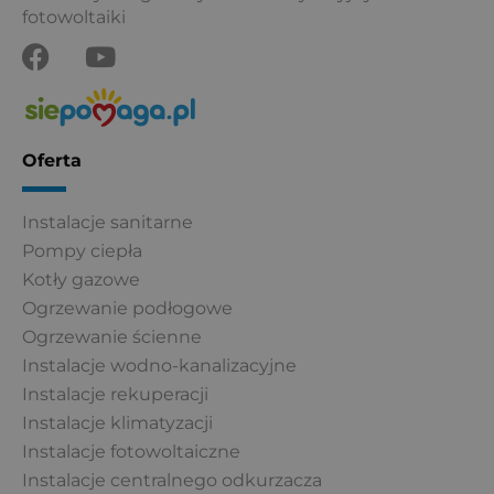
fotowoltaiki
F
Y
a
o
c
u
e
t
b
u
Oferta
o
b
o
e
Instalacje sanitarne
k
Pompy ciepła
Kotły gazowe
Ogrzewanie podłogowe
Ogrzewanie ścienne
Instalacje wodno-kanalizacyjne
Instalacje rekuperacji
Instalacje klimatyzacji
Instalacje fotowoltaiczne
Instalacje centralnego odkurzacza