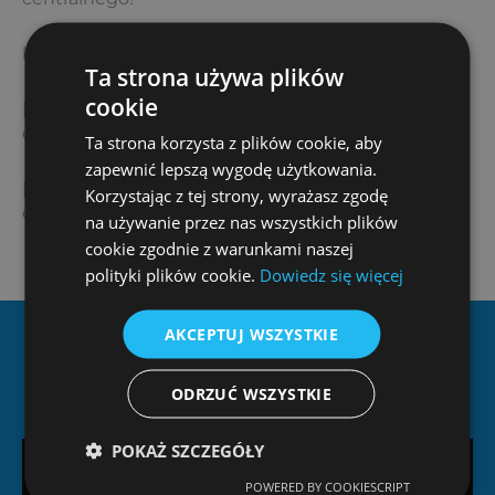
biuro@ziterm.pl
Ta strona używa plików
cookie
[page-generator-pro-related-links limit=”3″
orderby=”rand” order=”asc” group_id=”1696″]
Ta strona korzysta z plików cookie, aby
zapewnić lepszą wygodę użytkowania.
[page-generator-pro-related-links limit=”3″
Korzystając z tej strony, wyrażasz zgodę
orderby=”rand” order=”desc” group_id=”1696″]
na używanie przez nas wszystkich plików
cookie zgodnie z warunkami naszej
polityki plików cookie.
Dowiedz się więcej
AKCEPTUJ WSZYSTKIE
Dlaczego Ziterm?
ODRZUĆ WSZYSTKIE
POKAŻ SZCZEGÓŁY
POWERED BY COOKIESCRIPT