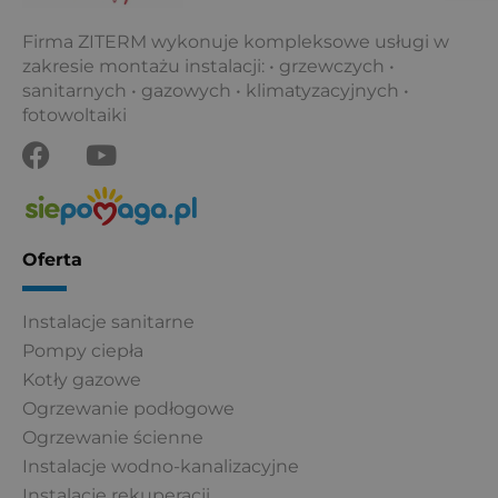
Firma ZITERM wykonuje kompleksowe usługi w
zakresie montażu instalacji: • grzewczych •
sanitarnych • gazowych • klimatyzacyjnych •
fotowoltaiki
F
Y
a
o
c
u
e
t
b
u
Oferta
o
b
o
e
Instalacje sanitarne
k
Pompy ciepła
Kotły gazowe
Ogrzewanie podłogowe
Ogrzewanie ścienne
Instalacje wodno-kanalizacyjne
Instalacje rekuperacji