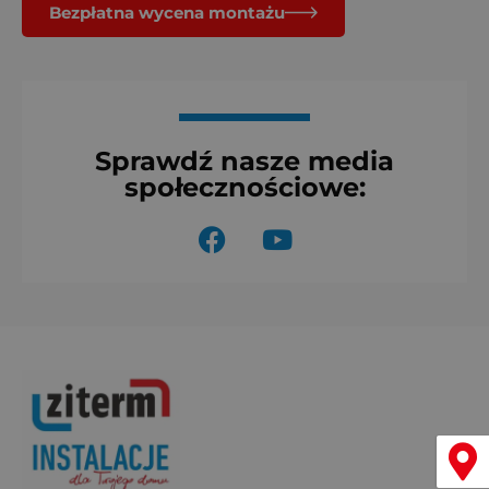
Bezpłatna wycena montażu
Sprawdź nasze media
społecznościowe:
F
Y
a
o
c
u
e
t
b
u
o
b
o
e
k
Menu