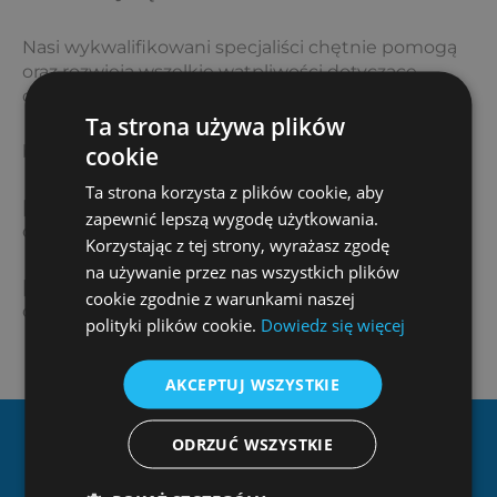
Nasi wykwalifikowani specjaliści chętnie pomogą
oraz rozwieją wszelkie wątpliwości dotyczące
odkurzacza centralnego!
Ta strona używa plików
cookie
biuro@ziterm.pl
Ta strona korzysta z plików cookie, aby
[page-generator-pro-related-links limit=”3″
zapewnić lepszą wygodę użytkowania.
orderby=”rand” order=”asc” group_id=”1696″]
Korzystając z tej strony, wyrażasz zgodę
na używanie przez nas wszystkich plików
[page-generator-pro-related-links limit=”3″
cookie zgodnie z warunkami naszej
orderby=”rand” order=”desc” group_id=”1696″]
polityki plików cookie.
Dowiedz się więcej
AKCEPTUJ WSZYSTKIE
ODRZUĆ WSZYSTKIE
Dlaczego Ziterm?