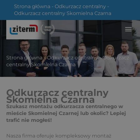
Przejdź
Strona główna
-
Odkurzacz centralny
-
do
Odkurzacz centralny Skomielna Czarna
treści
Głó
me
Strona główna
-
Odkurzacz centralny
-
Odkurzacz
centralny Skomielna Czarna
Odkurzacz centralny
Skomielna Czarna
Szukasz montażu odkurzacza centralnego w
mieście Skomielnej Czarnej lub okolic? Lepiej
trafić nie mogłeś!
Nasza firma oferuje kompleksowy montaż