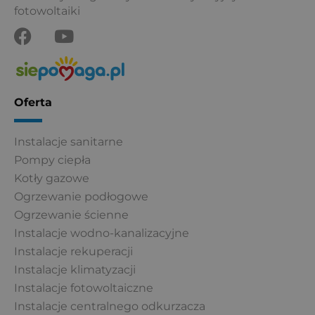
fotowoltaiki
F
Y
a
o
c
u
e
t
b
u
Oferta
o
b
o
e
Instalacje sanitarne
k
Pompy ciepła
Kotły gazowe
Ogrzewanie podłogowe
Ogrzewanie ścienne
Instalacje wodno-kanalizacyjne
Instalacje rekuperacji
Instalacje klimatyzacji
Instalacje fotowoltaiczne
Instalacje centralnego odkurzacza