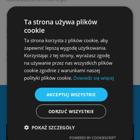
biuro@ziterm.pl
Ta strona używa plików
cookie
[page-generator-pro-related-links limit=”3″
orderby=”rand” order=”asc” group_id=”1550″]
Ta strona korzysta z plików cookie, aby
zapewnić lepszą wygodę użytkowania.
[page-generator-pro-related-links limit=”3″
Korzystając z tej strony, wyrażasz zgodę
orderby=”rand” order=”desc” group_id=”1550″]
na używanie przez nas wszystkich plików
cookie zgodnie z warunkami naszej
polityki plików cookie.
Dowiedz się więcej
AKCEPTUJ WSZYSTKIE
Dlaczego Ziterm?
ODRZUĆ WSZYSTKIE
POKAŻ SZCZEGÓŁY
POWERED BY COOKIESCRIPT