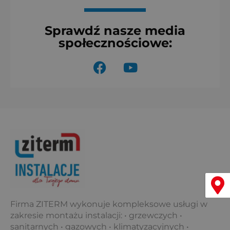
Sprawdź nasze media
społecznościowe:
F
Y
a
o
c
u
e
t
b
u
o
b
o
e
k
Menu
Firma ZITERM wykonuje kompleksowe usługi w
zakresie montażu instalacji: • grzewczych •
sanitarnych • gazowych • klimatyzacyjnych •