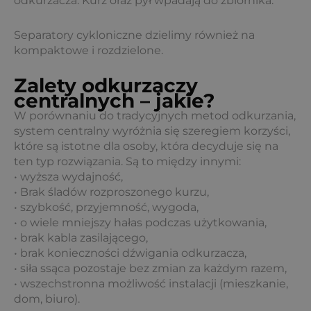
odkurzacza. Kurz oraz pył wpadają do zbiornika.
Separatory cykloniczne dzielimy również na
kompaktowe i rozdzielone.
Zalety odkurzaczy
centralnych – jakie?
W porównaniu do tradycyjnych metod odkurzania,
system centralny wyróżnia się szeregiem korzyści,
które są istotne dla osoby, która decyduje się na
ten typ rozwiązania. Są to między innymi:
• wyższa wydajność,
• Brak śladów rozproszonego kurzu,
• szybkość, przyjemność, wygoda,
• o wiele mniejszy hałas podczas użytkowania,
• brak kabla zasilającego,
• brak konieczności dźwigania odkurzacza,
• siła ssąca pozostaje bez zmian za każdym razem,
• wszechstronna możliwość instalacji (mieszkanie,
dom, biuro).