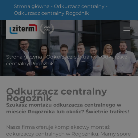
Przejdź
Strona główna
-
Odkurzacz centralny
-
do
Odkurzacz centralny Rogoźnik
treści
Głó
me
Strona główna
-
Odkurzacz centralny
-
Odkurzacz
centralny Rogoźnik
Odkurzacz centralny
Rogoźnik
Szukasz montażu odkurzacza centralnego w
mieście Rogoźnika lub okolic? Świetnie trafiłeś!
Nasza firma oferuje kompleksowy montaż
odkurzaczy centralnych w Rogoźniku. Mamy spore