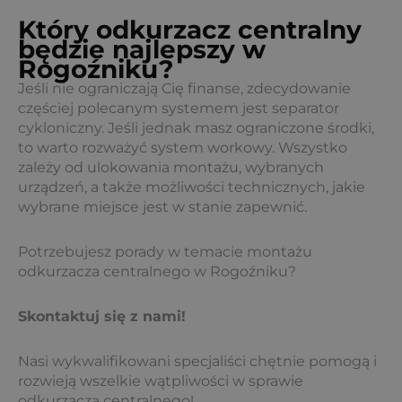
Który odkurzacz centralny
będzie najlepszy w
Rogoźniku?
Jeśli nie ograniczają Cię finanse, zdecydowanie
częściej polecanym systemem jest separator
cykloniczny. Jeśli jednak masz ograniczone środki,
to warto rozważyć system workowy. Wszystko
zależy od ulokowania montażu, wybranych
urządzeń, a także możliwości technicznych, jakie
wybrane miejsce jest w stanie zapewnić.
Potrzebujesz porady w temacie montażu
odkurzacza centralnego w Rogoźniku?
Skontaktuj się z nami!
Nasi wykwalifikowani specjaliści chętnie pomogą i
rozwieją wszelkie wątpliwości w sprawie
odkurzacza centralnego!