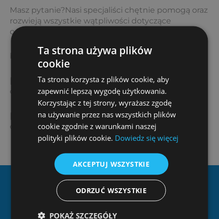
Masz pytanie?Nasi specjaliści chętnie pomogą oraz
rozwieją wszystkie wątpliwości dotyczące
odkurzacza centralnego!
Ta strona używa plików
biuro@ziterm.pl
cookie
Ta strona korzysta z plików cookie, aby
[page-generator-pro-related-links limit=”3″
zapewnić lepszą wygodę użytkowania.
orderby=”rand” order=”asc” group_id=”1696″]
Korzystając z tej strony, wyrażasz zgodę
na używanie przez nas wszystkich plików
[page-generator-pro-related-links limit=”3″
cookie zgodnie z warunkami naszej
orderby=”rand” order=”desc” group_id=”1696″]
polityki plików cookie.
Dowiedz się więcej
AKCEPTUJ WSZYSTKIE
Dlaczego Ziterm?
ODRZUĆ WSZYSTKIE
POKAŻ SZCZEGÓŁY