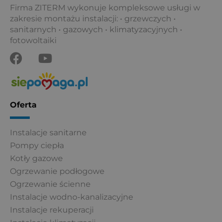
Firma ZITERM wykonuje kompleksowe usługi w
zakresie montażu instalacji: • grzewczych •
sanitarnych • gazowych • klimatyzacyjnych •
fotowoltaiki
F
Y
a
o
c
u
e
t
b
u
Oferta
o
b
o
e
Instalacje sanitarne
k
Pompy ciepła
Kotły gazowe
Ogrzewanie podłogowe
Ogrzewanie ścienne
Instalacje wodno-kanalizacyjne
Instalacje rekuperacji