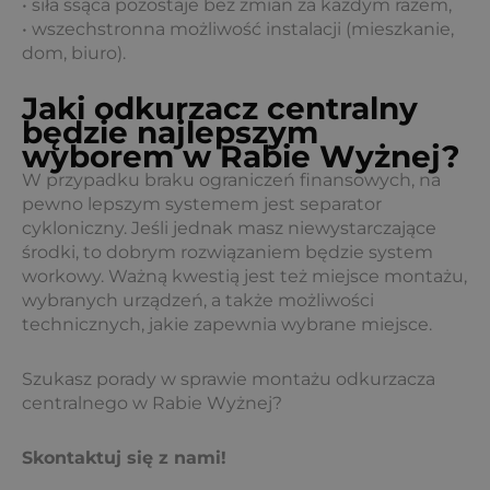
• siła ssąca pozostaje bez zmian za każdym razem,
• wszechstronna możliwość instalacji (mieszkanie,
dom, biuro).
Jaki odkurzacz centralny
będzie najlepszym
wyborem w Rabie Wyżnej?
W przypadku braku ograniczeń finansowych, na
pewno lepszym systemem jest separator
cykloniczny. Jeśli jednak masz niewystarczające
środki, to dobrym rozwiązaniem będzie system
workowy. Ważną kwestią jest też miejsce montażu,
wybranych urządzeń, a także możliwości
technicznych, jakie zapewnia wybrane miejsce.
Szukasz porady w sprawie montażu odkurzacza
centralnego w Rabie Wyżnej?
Skontaktuj się z nami!