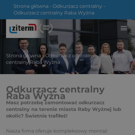
Przejdź
Strona główna
-
Odkurzacz centralny
-
do
Odkurzacz centralny Raba Wyżna
treści
Głó
me
Strona główna
-
Odkurzacz centralny
-
Odkurzacz
centralny Raba Wyżna
Odkurzacz centralny
Raba Wyżna
Masz potrzebę zamontować odkurzacz
centralny na terenie miasta Raby Wyżnej lub
okolic? Świetnie trafiłeś!
Nasza firma oferuje kompleksowy montaż