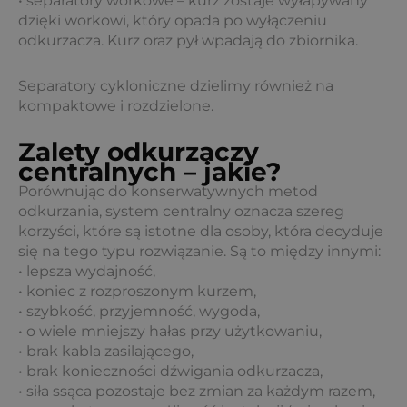
• separatory workowe – kurz zostaje wyłapywany
dzięki workowi, który opada po wyłączeniu
odkurzacza. Kurz oraz pył wpadają do zbiornika.
Separatory cykloniczne dzielimy również na
kompaktowe i rozdzielone.
Zalety odkurzaczy
centralnych – jakie?
Porównując do konserwatywnych metod
odkurzania, system centralny oznacza szereg
korzyści, które są istotne dla osoby, która decyduje
się na tego typu rozwiązanie. Są to między innymi:
• lepsza wydajność,
• koniec z rozproszonym kurzem,
• szybkość, przyjemność, wygoda,
• o wiele mniejszy hałas przy użytkowaniu,
• brak kabla zasilającego,
• brak konieczności dźwigania odkurzacza,
• siła ssąca pozostaje bez zmian za każdym razem,