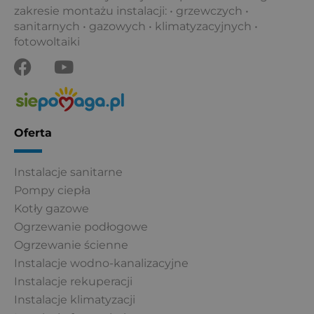
zakresie montażu instalacji: • grzewczych •
sanitarnych • gazowych • klimatyzacyjnych •
fotowoltaiki
F
Y
a
o
c
u
e
t
b
u
Oferta
o
b
o
e
Instalacje sanitarne
k
Pompy ciepła
Kotły gazowe
Ogrzewanie podłogowe
Ogrzewanie ścienne
Instalacje wodno-kanalizacyjne
Instalacje rekuperacji
Instalacje klimatyzacji