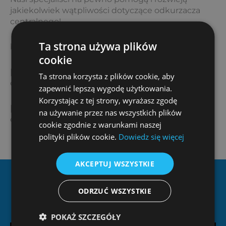
jakiekolwiek wątpliwości dotyczące odkurzacza
centralnego!
Ta strona używa plików
biuro@ziterm.pl
cookie
[page-generator-pro-related-links limit=”3″
Ta strona korzysta z plików cookie, aby
orderby=”rand” order=”asc” group_id=”1696″]
zapewnić lepszą wygodę użytkowania.
Korzystając z tej strony, wyrażasz zgodę
[page-generator-pro-related-links limit=”3″
na używanie przez nas wszystkich plików
orderby=”rand” order=”desc” group_id=”1696″]
cookie zgodnie z warunkami naszej
polityki plików cookie.
Dowiedz się więcej
AKCEPTUJ WSZYSTKIE
Dlaczego Ziterm?
ODRZUĆ WSZYSTKIE
POKAŻ SZCZEGÓŁY