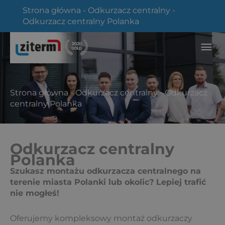
Przejdź
Strona główna
-
Odkurzacz centralny
-
do
Odkurzacz centralny Polanka
treści
Głó
me
Strona główna
-
Odkurzacz centralny
-
Odkurzacz
centralny Polanka
Odkurzacz centralny
Polanka
Szukasz montażu odkurzacza centralnego na
terenie miasta Polanki lub okolic? Lepiej trafić
nie mogłeś!
Oferujemy kompleksowy montaż odkurzaczy