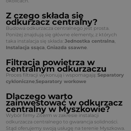
okolicach.
Z czego składa się
odkurzacz centralny?
Budowa odkurzacza centralnego jest prosta.
Poniżej znajdują się główne elementy, z których
taka instalacja się składa:
Jednostka centralna
,
Instalacja ssąca
,
Gniazda ssawne
.
Filtracja powietrza w
centralnym odkurzaczu
Proces filtracji wykonują i wspomagają:
Separatory
cykloniczne
,
Separatory workowe
Dlaczego warto
zainwestować w odkurzacz
centralny w Myszkowie?
Wybór firmy Ziterm w zakresie instalacji
odkurzacza centralnego to gwarancja solidności.
Stąd oferujemy swoją usługę na terenie Myszkowa.