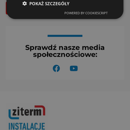
POKAŻ SZCZEGÓŁY
Bezpłatna wycena montażu
POWERED BY COOKIESCRIPT
Sprawdź nasze media
społecznościowe:
F
Y
a
o
c
u
e
t
b
u
o
b
o
e
k