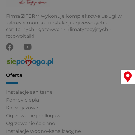
Firma ZITERM wykonuje kompleksowe usługi w
zakresie montażu instalacji: • grzewczych •
sanitarnych • gazowych • klimatyzacyjnych •
fotowoltaiki
F
Y
a
o
c
u
e
t
b
u
Menu
Oferta
o
b
o
e
Instalacje sanitarne
k
Pompy ciepła
Kotły gazowe
Ogrzewanie podłogowe
Ogrzewanie ścienne
Instalacje wodno-kanalizacyjne