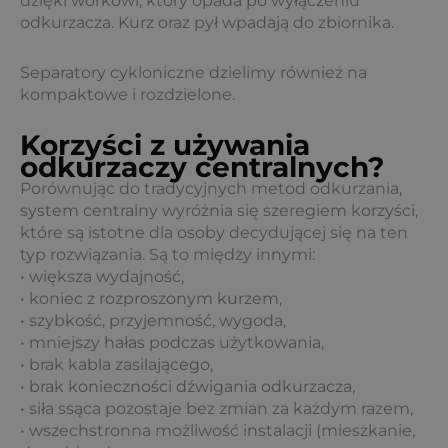
dzięki workowi, który opada po wyłączeniu
odkurzacza. Kurz oraz pył wpadają do zbiornika.
Separatory cykloniczne dzielimy również na
kompaktowe i rozdzielone.
Korzyści z używania
odkurzaczy centralnych?
Porównując do tradycyjnych metod odkurzania,
system centralny wyróżnia się szeregiem korzyści,
które są istotne dla osoby decydującej się na ten
typ rozwiązania. Są to między innymi:
• większa wydajność,
• koniec z rozproszonym kurzem,
• szybkość, przyjemność, wygoda,
• mniejszy hałas podczas użytkowania,
• brak kabla zasilającego,
• brak konieczności dźwigania odkurzacza,
• siła ssąca pozostaje bez zmian za każdym razem,
• wszechstronna możliwość instalacji (mieszkanie,