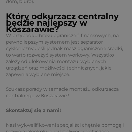
dom, biuro).
Który odkurzacz centralny
będzie najlepszy w
Koszarawie?
W przypadku braku ograniczeń finansowych, na
pewno lepszym systemem jest separator
cykloniczny. Jeśli jednak masz ograniczone środki,
to warto rozważyć system workowy. Wszystko
zależy od ulokowania montażu, wybranych
urządzeń oraz możliwości technicznych, jakie
zapewnia wybrane miejsce.
Szukasz porady w temacie montażu odkurzacza
centralnego w Koszarawie?
Skontaktuj się z nami!
Nasi wykwalifikowani specjaliści chętnie pomogą i
rozwieją jakiekolwiek wątpliwości dotyczące