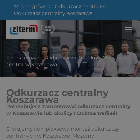
Przejdź
Strona główna
-
Odkurzacz centralny
-
do
Odkurzacz centralny Koszarawa
treści
Głó
me
Strona główna
-
Odkurzacz centralny
-
Odkurzacz
centralny Koszarawa
Odkurzacz centralny
Koszarawa
Potrzebujesz zamontować odkurzacz centralny
w Koszarawie lub okolicy? Dobrze trafiłeś!
Oferujemy kompleksowy montaż odkurzaczy
centralnych w Koszarawie. Możemy