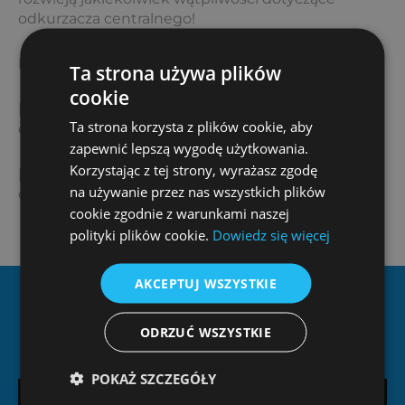
odkurzacza centralnego!
biuro@ziterm.pl
Ta strona używa plików
cookie
[page-generator-pro-related-links limit=”3″
Ta strona korzysta z plików cookie, aby
orderby=”rand” order=”asc” group_id=”1550″]
zapewnić lepszą wygodę użytkowania.
Korzystając z tej strony, wyrażasz zgodę
[page-generator-pro-related-links limit=”3″
na używanie przez nas wszystkich plików
orderby=”rand” order=”desc” group_id=”1550″]
cookie zgodnie z warunkami naszej
polityki plików cookie.
Dowiedz się więcej
AKCEPTUJ WSZYSTKIE
Dlaczego Ziterm?
ODRZUĆ WSZYSTKIE
POKAŻ SZCZEGÓŁY