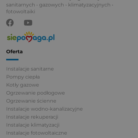
sanitarnych • gazowych • klimatyzacyjnych •
fotowoltaiki
F
Y
a
o
c
u
e
t
b
u
Oferta
o
b
o
e
Instalacje sanitarne
k
Pompy ciepła
Kotły gazowe
Ogrzewanie podłogowe
Ogrzewanie ścienne
Instalacje wodno-kanalizacyjne
Instalacje rekuperacji
Instalacje klimatyzacji
Instalacje fotowoltaiczne