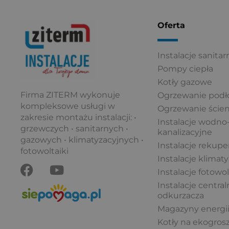
Oferta
Instalacje sanitar
Pompy ciepła
Kotły gazowe
Firma ZITERM wykonuje
Ogrzewanie pod
kompleksowe usługi w
Ogrzewanie ście
zakresie montażu instalacji: •
Instalacje wodno
grzewczych • sanitarnych •
kanalizacyjne
gazowych • klimatyzacyjnych •
Instalacje rekuper
fotowoltaiki
Instalacje klimaty
F
Y
Instalacje fotowo
a
o
c
u
Instalacje centra
odkurzacza
e
t
Magazyny energi
b
u
Kotły na ekogros
o
b