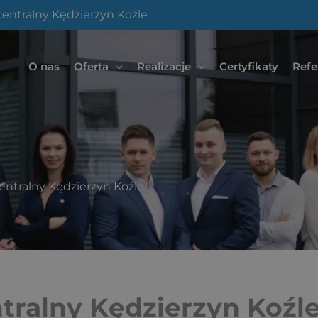
entralny Kędzierzyn Koźle
O nas
Oferta
Realizacje
Certyfikaty
Refe
entralny Kędzierzyn Koźle
tralny Kędzierzyn Koźl