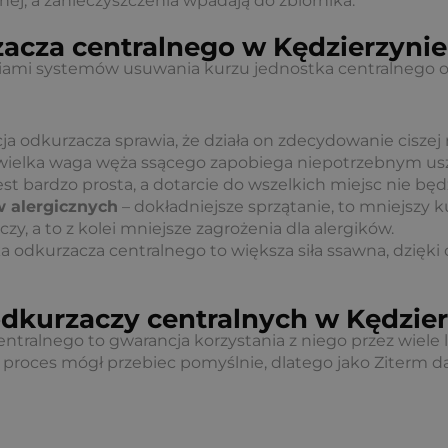
nej, a zanieczyszczenia wpadają do zbiornika.
zacza centralnego w Kędzierzynie
ami systemów usuwania kurzu jednostka centralnego od
cja odkurzacza sprawia, że działa on zdecydowanie ciszej
wielka waga węża ssącego zapobiega niepotrzebnym u
est bardzo prosta, a dotarcie do wszelkich miejsc nie b
 alergicznych
– dokładniejsze sprzątanie, to mniejszy k
zy, a to z kolei mniejsze zagrożenia dla alergików.
a odkurzacza centralnego to większa siła ssawna, dzię
 odkurzaczy centralnych w Kędzie
ntralnego to gwarancja korzystania z niego przez wiele
ów proces mógł przebiec pomyślnie, dlatego jako Ziterm