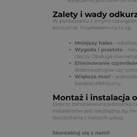
wyłączeniu jednostki central
Zalety i wady odkur
W porównaniu z innymi rozwiązani
korzystnie. Przykładami na to są:
Mniejszy hałas
– lokaliza
Wygoda i prostota
– nie
rzeczy. Obsługa również j
Eliminowanie czynników
drobnoustrojów czy roztoc
Większa moc!
– jednostk
bardziej efektywny.
Montaż i instalacja
Dobrze zainstalowana jednostka ce
instalatorów jest niezbędny, by 
skorzystania z naszych usług.
Skontaktuj się z nami!