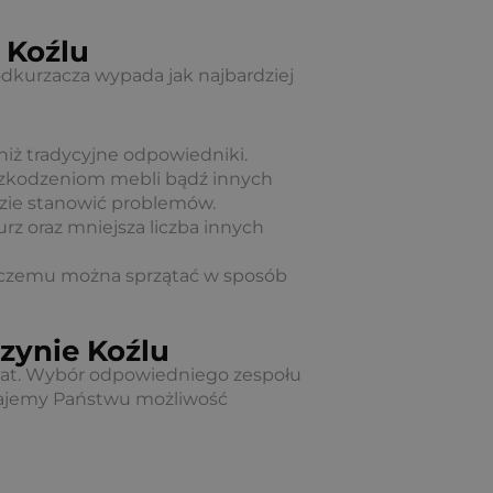
 Koźlu
kurzacza wypada jak najbardziej
 niż tradycyjne odpowiedniki.
szkodzeniom mebli bądź innych
ędzie stanowić problemów.
urz oraz mniejsza liczba innych
ki czemu można sprzątać w sposób
rzynie Koźlu
 lat. Wybór odpowiedniego zespołu
 dajemy Państwu możliwość