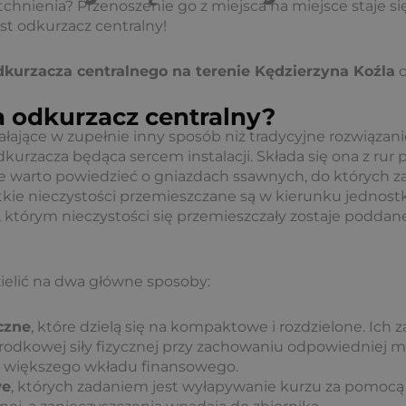
tchnienia? Przenoszenie go z miejsca na miejsce staje s
st odkurzacz centralny!
kurzacza centralnego na terenie Kędzierzyna Koźla
o
ła odkurzacz centralny?
ałające w zupełnie inny sposób niż tradycyjne rozwiązani
odkurzacza będąca sercem instalacji. Składa się ona z r
 warto powiedzieć o gniazdach ssawnych, do których za
kie nieczystości przemieszczane są w kierunku jednostki 
 którym nieczystości się przemieszczały zostaje poddane f
ielić na dwa główne sposoby:
czne
, które dzielą się na kompaktowe i rozdzielone. Ich
kowej siły fizycznej przy zachowaniu odpowiedniej mocy
 większego wkładu finansowego.
we
, których zadaniem jest wyłapywanie kurzu za pomocą 