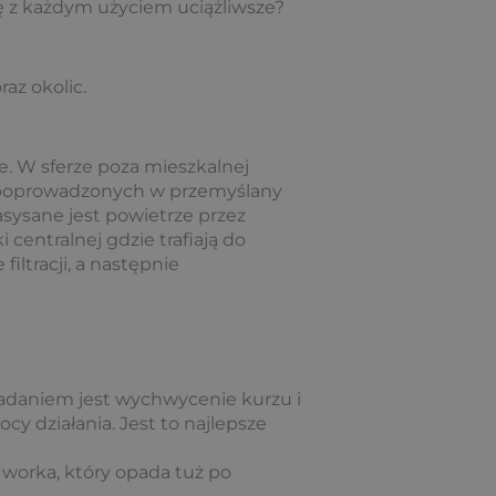
ię z każdym użyciem uciążliwsze?
raz okolic.
e. W sferze poza mieszkalnej
ur poprowadzonych w przemyślany
sysane jest powietrze przez
centralnej gdzie trafiają do
iltracji, a następnie
 zadaniem jest wychwycenie kurzu i
 działania. Jest to najlepsze
worka, który opada tuż po