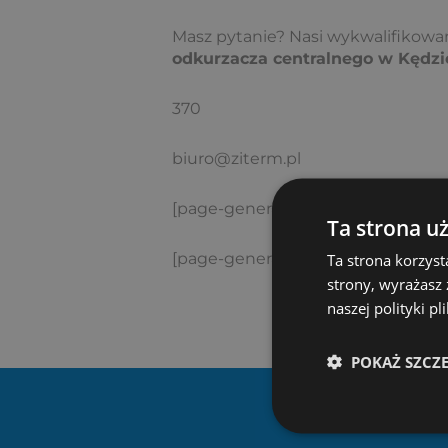
Masz pytanie? Nasi wykwalifikowan
odkurzacza centralnego w Kędzi
370
biuro@ziterm.pl
[page-generator-pro-related-links 
Ta strona u
[page-generator-pro-related-links 
Ta strona korzyst
strony, wyrażasz
naszej polityki p
POKAŻ SZCZ