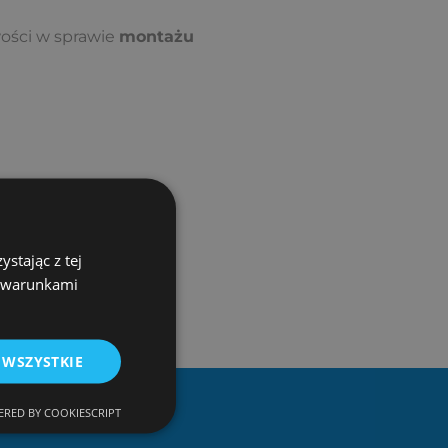
wości w sprawie
montażu
stając z tej
z warunkami
 WSZYSTKIE
RED BY COOKIESCRIPT