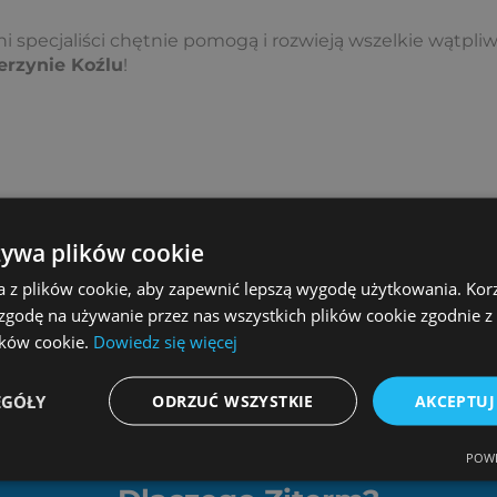
i specjaliści chętnie pomogą i rozwieją wszelkie wątpli
erzynie Koźlu
!
limit=”3″ orderby=”rand” order=”asc” group_id=”1550″]
żywa plików cookie
limit=”3″ orderby=”rand” order=”desc” group_id=”1550″]
a z plików cookie, aby zapewnić lepszą wygodę użytkowania. Korzy
 zgodę na używanie przez nas wszystkich plików cookie zgodnie 
lików cookie.
Dowiedz się więcej
EGÓŁY
ODRZUĆ WSZYSTKIE
AKCEPTUJ
POWE