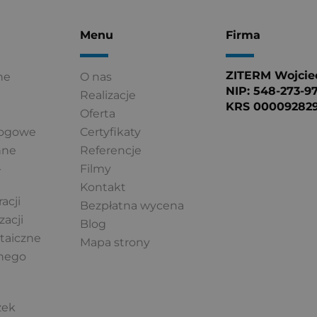
Menu
Firma
ZITERM Wojciec
ne
O nas
NIP: 548-273-9
Realizacje
KRS 00009282
Oferta
łogowe
Certyfikaty
nne
Referencje
-
Filmy
Kontakt
acji
Bezpłatna wycena
zacji
Blog
ltaiczne
Mapa strony
lnego
i
zek