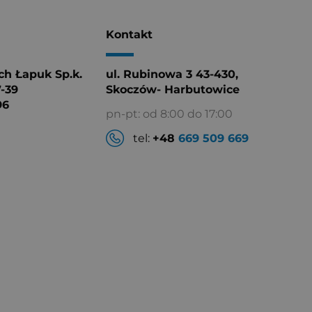
k
Kontakt
h Łapuk Sp.k.
ul. Rubinowa 3 43-430,
7-39
Skoczów- Harbutowice
96
pn-pt: od 8:00 do 17:00
tel:
+48
669 509 669