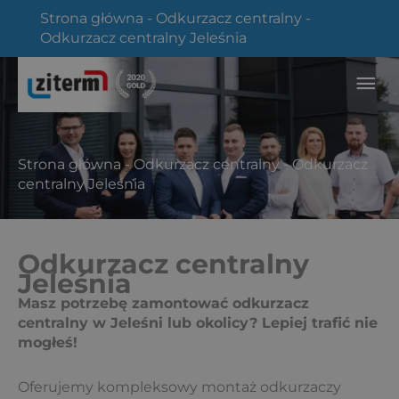
Przejdź
Strona główna
-
Odkurzacz centralny
-
do
Odkurzacz centralny Jeleśnia
treści
Głó
me
Strona główna
-
Odkurzacz centralny
-
Odkurzacz
centralny Jeleśnia
Odkurzacz centralny
Jeleśnia
Masz potrzebę zamontować odkurzacz
centralny w Jeleśni lub okolicy? Lepiej trafić nie
mogłeś!
Oferujemy kompleksowy montaż odkurzaczy