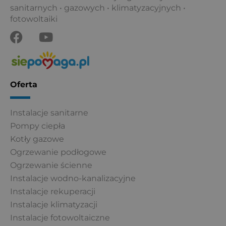
sanitarnych • gazowych • klimatyzacyjnych •
fotowoltaiki
F
Y
a
o
c
u
e
t
b
u
Oferta
o
b
o
e
Instalacje sanitarne
k
Pompy ciepła
Kotły gazowe
Ogrzewanie podłogowe
Ogrzewanie ścienne
Instalacje wodno-kanalizacyjne
Instalacje rekuperacji
Instalacje klimatyzacji
Instalacje fotowoltaiczne