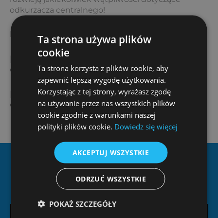
odkurzacza centralnego!
biuro@ziterm.pl
Ta strona używa plików
cookie
[page-generator-pro-related-links limit=”3″
Ta strona korzysta z plików cookie, aby
orderby=”rand” order=”asc” group_id=”1550″]
zapewnić lepszą wygodę użytkowania.
Korzystając z tej strony, wyrażasz zgodę
[page-generator-pro-related-links limit=”3″
na używanie przez nas wszystkich plików
orderby=”rand” order=”desc” group_id=”1550″]
cookie zgodnie z warunkami naszej
polityki plików cookie.
Dowiedz się więcej
AKCEPTUJ WSZYSTKIE
Dlaczego Ziterm?
ODRZUĆ WSZYSTKIE
POKAŻ SZCZEGÓŁY