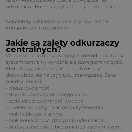
dzięki workowi, który opada po wyłączeniu
odkurzacza. Kurz oraz pył wpadają do zbiornika.
Separatory cykloniczne dzielimy również na
kompaktowe i rozdzielone.
Jakie są zalety odkurzaczy
centralnych?
W porównaniu do tradycyjnych metod odkurzania,
system centralny wyróżnia się szeregiem korzyści,
które mogą okazać się istotne dla osoby
decydującej się na tego typu rozwiązanie. Są to
między innymi:
• lepsza wydajność,
• Brak śladów rozproszonego kurzu,
• szybkość, przyjemność, wygoda,
• o wiele mniejszy hałas przy użytkowaniu,
• brak kabla zasilającego,
• brak konieczności dźwigania odkurzacza,
• siła ssąca pozostaje bez zmian za każdym razem,