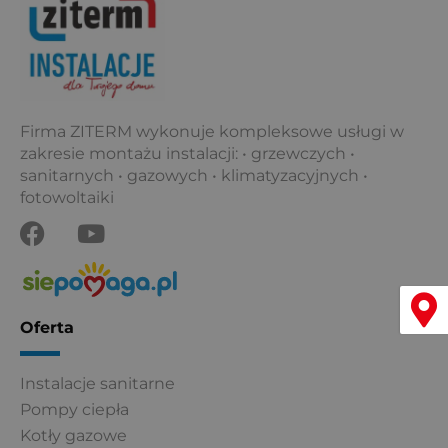
o
e
k
Firma ZITERM wykonuje kompleksowe usługi w
zakresie montażu instalacji: • grzewczych •
sanitarnych • gazowych • klimatyzacyjnych •
fotowoltaiki
F
Y
a
o
c
u
e
t
Menu
b
u
Oferta
o
b
o
e
Instalacje sanitarne
k
Pompy ciepła
Kotły gazowe