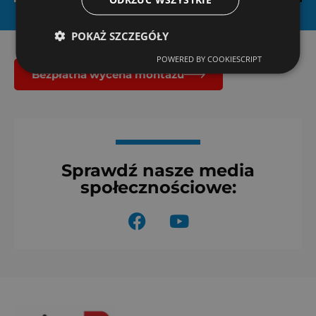
POKAŻ SZCZEGÓŁY
POWERED BY COOKIESCRIPT
Bezpłatna wycena montażu
Sprawdź nasze media
społecznościowe:
F
Y
a
o
c
u
e
t
b
u
o
b