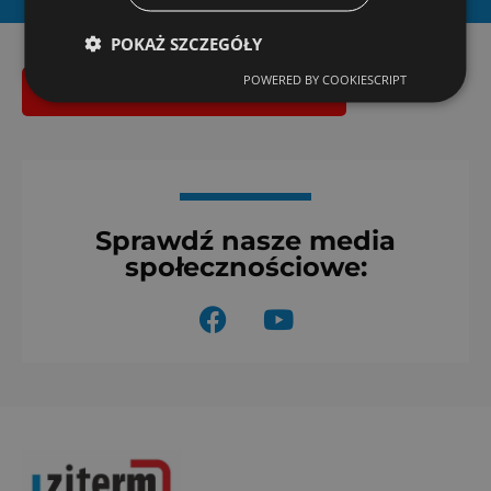
POKAŻ SZCZEGÓŁY
POWERED BY COOKIESCRIPT
Bezpłatna wycena montażu
Sprawdź nasze media
społecznościowe:
F
Y
a
o
c
u
e
t
b
u
o
b
o
e