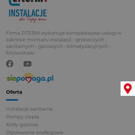
k
Firma ZITERM wykonuje kompleksowe usługi w
zakresie montażu instalacji: • grzewczych •
sanitarnych • gazowych • klimatyzacyjnych •
fotowoltaiki
F
Y
a
o
c
u
e
t
Menu
b
u
Oferta
o
b
o
e
Instalacje sanitarne
k
Pompy ciepła
Kotły gazowe
Ogrzewanie podłogowe