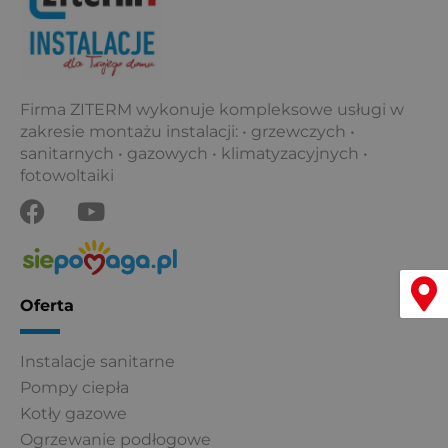
k
Firma ZITERM wykonuje kompleksowe usługi w
zakresie montażu instalacji: • grzewczych •
sanitarnych • gazowych • klimatyzacyjnych •
fotowoltaiki
F
Y
a
o
c
u
e
t
Menu
b
u
Oferta
o
b
o
e
Instalacje sanitarne
k
Pompy ciepła
Kotły gazowe
Ogrzewanie podłogowe