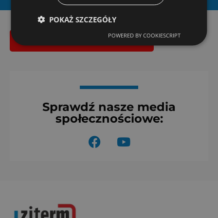
POKAŻ SZCZEGÓŁY
POWERED BY COOKIESCRIPT
Bezpłatna wycena montażu
Sprawdź nasze media
społecznościowe:
F
Y
a
o
c
u
e
t
b
u
o
b
o
e