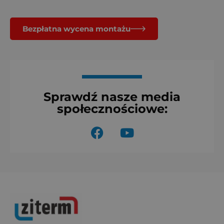
Bezpłatna wycena montażu
Sprawdź nasze media
społecznościowe:
F
Y
a
o
c
u
e
t
b
u
o
b
o
e
k