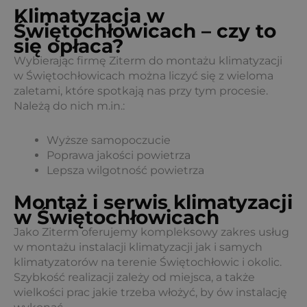
Klimatyzacja w
Świętochłowicach – czy to
się opłaca?
Wybierając firmę Ziterm do montażu klimatyzacji
w Świętochłowicach można liczyć się z wieloma
zaletami, które spotkają nas przy tym procesie.
Należą do nich m.in.:
Wyższe samopoczucie
Poprawa jakości powietrza
Lepsza wilgotność powietrza
Montaż i serwis klimatyzacji
w Świętochłowicach
Jako Ziterm oferujemy kompleksowy zakres usług
w montażu instalacji klimatyzacji jak i samych
klimatyzatorów na terenie Świętochłowic i okolic.
Szybkość realizacji zależy od miejsca, a także
wielkości prac jakie trzeba włożyć, by ów instalację