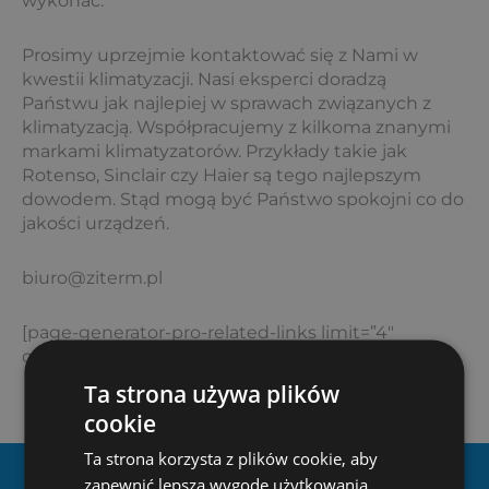
wykonać.
Prosimy uprzejmie kontaktować się z Nami w
kwestii klimatyzacji. Nasi eksperci doradzą
Państwu jak najlepiej w sprawach związanych z
klimatyzacją. Współpracujemy z kilkoma znanymi
markami klimatyzatorów. Przykłady takie jak
Rotenso, Sinclair czy Haier są tego najlepszym
dowodem. Stąd mogą być Państwo spokojni co do
jakości urządzeń.
biuro@ziterm.pl
[page-generator-pro-related-links limit=”4″
orderby=”rand” order=”asc” group_id=”688″]
Ta strona używa plików
cookie
Ta strona korzysta z plików cookie, aby
zapewnić lepszą wygodę użytkowania.