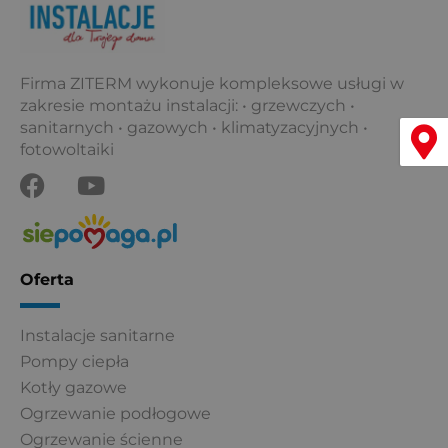
Firma ZITERM wykonuje kompleksowe usługi w
zakresie montażu instalacji: • grzewczych •
Menu
sanitarnych • gazowych • klimatyzacyjnych •
fotowoltaiki
F
Y
a
o
c
u
e
t
b
u
Oferta
o
b
o
e
Instalacje sanitarne
k
Pompy ciepła
Kotły gazowe
Ogrzewanie podłogowe
Ogrzewanie ścienne