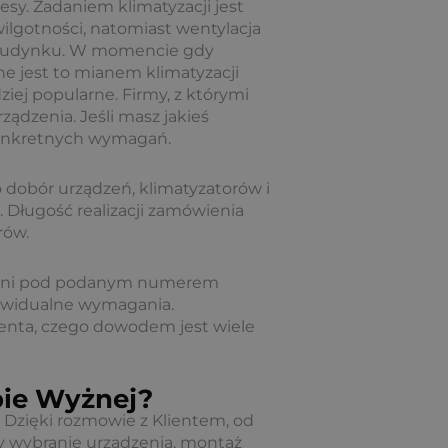
esy. Zadaniem klimatyzacji jest
ilgotności, natomiast wentylacja
 w budynku. W momencie gdy
e jest to mianem klimatyzacji
ziej popularne. Firmy, z którymi
ądzenia. Jeśli masz jakieś
konkretnych wymagań.
o dobór urządzeń, klimatyzatorów i
. Długość realizacji zamówienia
rów.
ępni pod podanym numerem
dywidualne wymagania.
lienta, czego dowodem jest wiele
bie Wyżnej?
. Dzięki rozmowie z Klientem, od
y wybranie urządzenia, montaż