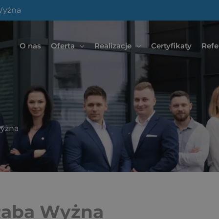
Wyżna
O nas
Oferta
Realizacje
Certyfikaty
Refe
Wyżna
Raba Wyżna