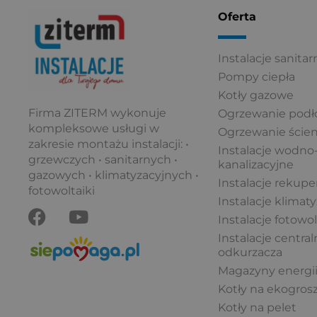
Oferta
Instalacje sanitar
Pompy ciepła
Kotły gazowe
Firma ZITERM wykonuje
Ogrzewanie pod
kompleksowe usługi w
Ogrzewanie ście
zakresie montażu instalacji: •
Instalacje wodno
grzewczych • sanitarnych •
kanalizacyjne
gazowych • klimatyzacyjnych •
Instalacje rekuper
fotowoltaiki
Instalacje klimaty
F
Y
Instalacje fotowo
a
o
c
u
Instalacje centra
odkurzacza
e
t
Magazyny energi
b
u
Kotły na ekogros
o
b
Kotły na pelet
o
e