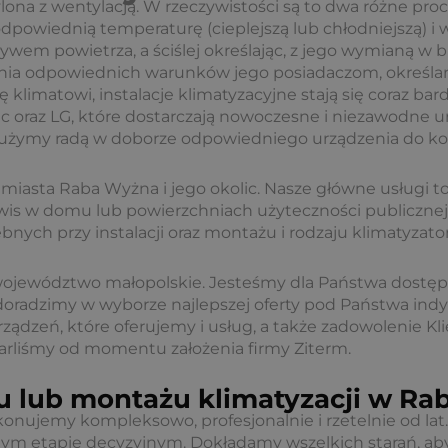
lona z wentylacją. W rzeczywistości są to dwa różne proc
powiednią temperaturę (cieplejszą lub chłodniejszą) i w
ywem powietrza, a ściślej określając, z jego wymianą
nia odpowiednich warunków jego posiadaczom, określan
klimatowi, instalacje klimatyzacyjne stają się coraz bard
 oraz LG, które dostarczają nowoczesne i niezawodne urz
 służymy radą w doborze odpowiedniego urządzenia do 
 miasta Raba Wyżna i jego okolic. Nasze główne usługi t
serwis w domu lub powierzchniach użyteczności publicznej
zebnych przy instalacji oraz montażu i rodzaju klimatyzato
ojewództwo małopolskie. Jesteśmy dla Państwa dost
doradzimy w wyborze najlepszej oferty pod Państwa in
urządzeń, które oferujemy i usług, a także zadowolenie K
arliśmy od momentu założenia firmy Ziterm.
u lub montażu klimatyzacji w Ra
ykonujemy kompleksowo, profesjonalnie i rzetelnie od lat
ym etapie decyzyjnym. Dokładamy wszelkich starań, ab