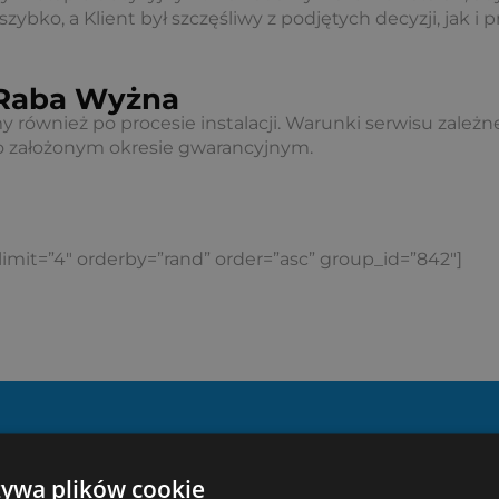
 szybko, a Klient był szczęśliwy z podjętych decyzji, jak i
i Raba Wyżna
również po procesie instalacji. Warunki serwisu zależn
o założonym okresie gwarancyjnym.
limit=”4″ orderby=”rand” order=”asc” group_id=”842″]
Dlaczego Ziterm?
żywa plików cookie