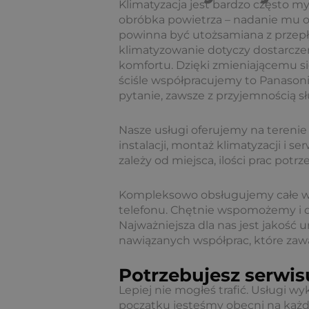
Klimatyzacja jest bardzo często my
obróbka powietrza – nadanie mu od
powinna być utożsamiana z przepł
klimatyzowanie dotyczy dostarcze
komfortu. Dzięki zmieniającemu się 
ściśle współpracujemy to Panasonic
pytanie, zawsze z przyjemnością
Nasze usługi oferujemy na terenie
instalacji, montaż klimatyzacji i 
zależy od miejsca, ilości prac potr
Kompleksowo obsługujemy całe w
telefonu. Chętnie wspomożemy i 
Najważniejsza dla nas jest jakość 
nawiązanych współprac, które zaw
Potrzebujesz serwis
Lepiej nie mogłeś trafić. Usługi w
początku jesteśmy obecni na każd