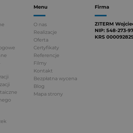
Menu
Firma
ZITERM Wojciec
ne
O nas
NIP: 548-273-9
Realizacje
KRS 00009282
Oferta
łogowe
Certyfikaty
nne
Referencje
-
Filmy
Kontakt
acji
Bezpłatna wycena
zacji
Blog
ltaiczne
Mapa strony
lnego
i
zek