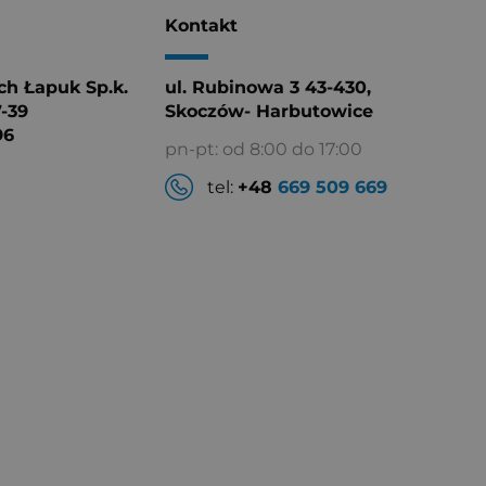
Kontakt
h Łapuk Sp.k.
ul. Rubinowa 3 43-430,
7-39
Skoczów- Harbutowice
96
pn-pt: od 8:00 do 17:00
tel:
+48
669 509 669