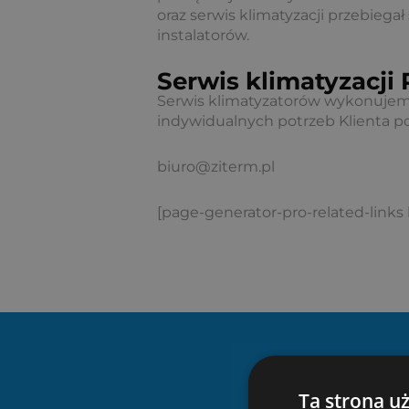
oraz serwis klimatyzacji przebiegał
instalatorów.
Serwis klimatyzacj
Serwis klimatyzatorów wykonujemy 
indywidualnych potrzeb Klienta p
biuro@ziterm.pl
[page-generator-pro-related-links 
Ta strona u