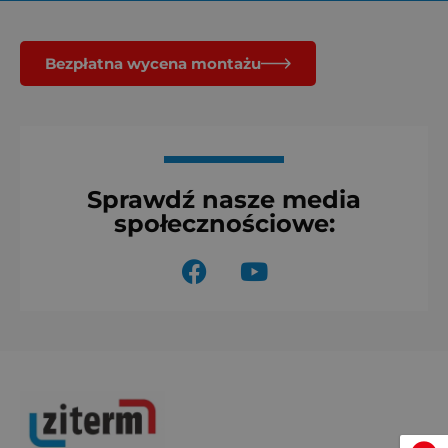
Bezpłatna wycena montażu
Sprawdź nasze media
społecznościowe:
F
Y
a
o
c
u
e
t
b
u
o
b
o
e
k
Menu