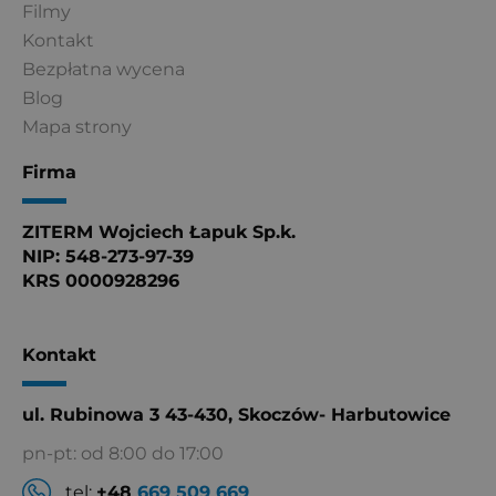
Filmy
Kontakt
Bezpłatna wycena
Blog
Mapa strony
Firma
ZITERM Wojciech Łapuk Sp.k.
NIP: 548-273-97-39
KRS 0000928296
Kontakt
ul. Rubinowa 3 43-430, Skoczów- Harbutowice
pn-pt: od 8:00 do 17:00
tel:
+48
669 509 669