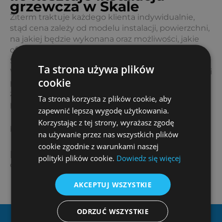
grzewcza w Skale
Ziterm traktuje każdego klienta indywidualnie,
stąd cena zależy od modelu instalacji, powierzchni,
na jakiej będzie wykonana oraz możliwości, jakie
oferuje miejsce przewidywanego montażu.
Skała to miasto, gdzie mieszkasz? Idealnie!
Ta strona używa plików
Wypełnij formularz, bądź zadzwoń, a nasi specjaliści
cookie
przedstawią różne opcje, jakie mogą
zagwarantować oczekiwaną wydajność przez
Ta strona korzysta z plików cookie, aby
poszczególne instalacje grzewcze.
zapewnić lepszą wygodę użytkowania.
Korzystając z tej strony, wyrażasz zgodę
biuro@ziterm.pl
na używanie przez nas wszystkich plików
cookie zgodnie z warunkami naszej
[page-generator-pro-related-links limit=”4″
polityki plików cookie.
Dowiedz się więcej
orderby=”rand” order=”asc” group_id=”1249″]
AKCEPTUJ WSZYSTKIE
ODRZUĆ WSZYSTKIE