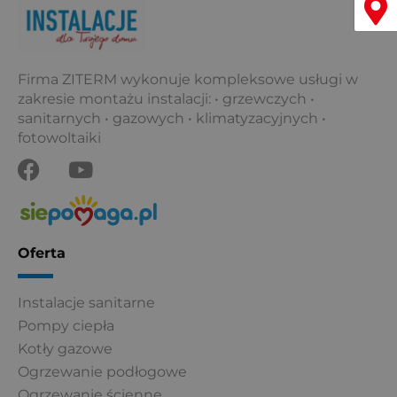
Firma ZITERM wykonuje kompleksowe usługi w
zakresie montażu instalacji: • grzewczych •
sanitarnych • gazowych • klimatyzacyjnych •
fotowoltaiki
F
Y
a
o
c
u
e
t
b
u
Oferta
o
b
o
e
Instalacje sanitarne
k
Pompy ciepła
Kotły gazowe
Ogrzewanie podłogowe
Ogrzewanie ścienne