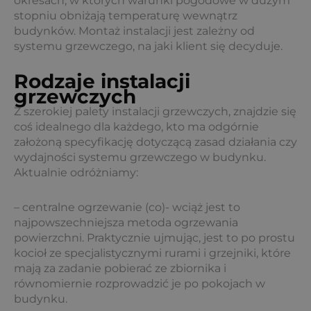
okresach, w których warunki pogodowe w dużym
stopniu obniżają temperaturę wewnątrz
budynków. Montaż instalacji jest zależny od
systemu grzewczego, na jaki klient się decyduje.
Rodzaje instalacji
grzewczych
Z szerokiej palety instalacji grzewczych, znajdzie się
coś idealnego dla każdego, kto ma odgórnie
założoną specyfikację dotyczącą zasad działania czy
wydajności systemu grzewczego w budynku.
Aktualnie odróżniamy:
– centralne ogrzewanie (co)- wciąż jest to
najpowszechniejsza metoda ogrzewania
powierzchni. Praktycznie ujmując, jest to po prostu
kocioł ze specjalistycznymi rurami i grzejniki, które
mają za zadanie pobierać ze zbiornika i
równomiernie rozprowadzić je po pokojach w
budynku.