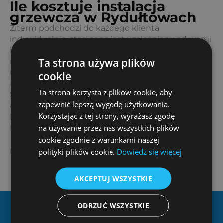
Ile kosztuje instalacja
grzewcza w Rydułtowach
Ziterm podchodzi do każdego klienta
indywidualnie, stąd cena jest uzależniony od wersji
instalacji, powierzchni, gdzie będzie wykonana oraz
Ta strona używa plików
możliwości, jakie oferuje miejsce przewidywanego
montażu.
cookie
Rydułtowy to miasto, gdzie mieszkasz? Idealnie!
Ta strona korzysta z plików cookie, aby
Skontaktuj się z nami mailowo, bądź telefonicznie,
zapewnić lepszą wygodę użytkowania.
a nasi fachowcy zaproponują różne opcje, jakie
Korzystając z tej strony, wyrażasz zgodę
pomogą uzyskać przewidywaną efektywność
przez poszczególne instalacje grzewcze.
na używanie przez nas wszystkich plików
cookie zgodnie z warunkami naszej
polityki plików cookie.
Dowiedz się więcej
biuro@ziterm.pl
AKCEPTUJ WSZYSTKIE
ODRZUĆ WSZYSTKIE
Dlaczego Ziterm?