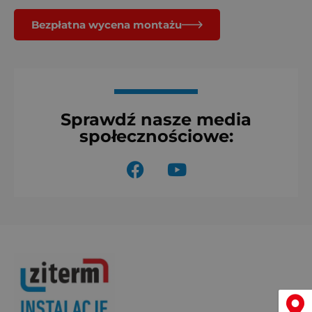
Bezpłatna wycena montażu
Sprawdź nasze media
społecznościowe:
F
Y
a
o
c
u
e
t
b
u
o
b
o
e
k
Menu