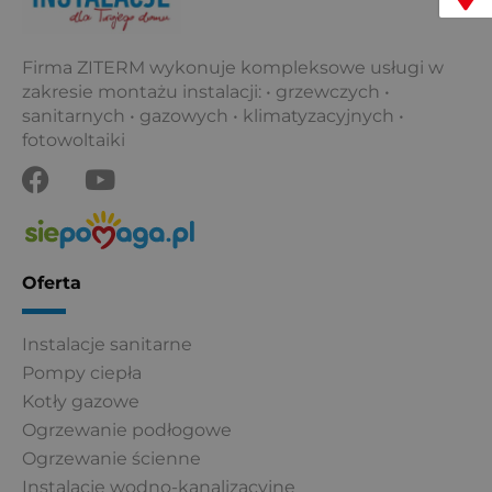
Firma ZITERM wykonuje kompleksowe usługi w
zakresie montażu instalacji: • grzewczych •
sanitarnych • gazowych • klimatyzacyjnych •
fotowoltaiki
F
Y
a
o
c
u
e
t
b
u
Oferta
o
b
o
e
Instalacje sanitarne
k
Pompy ciepła
Kotły gazowe
Ogrzewanie podłogowe
Ogrzewanie ścienne
Instalacje wodno-kanalizacyjne