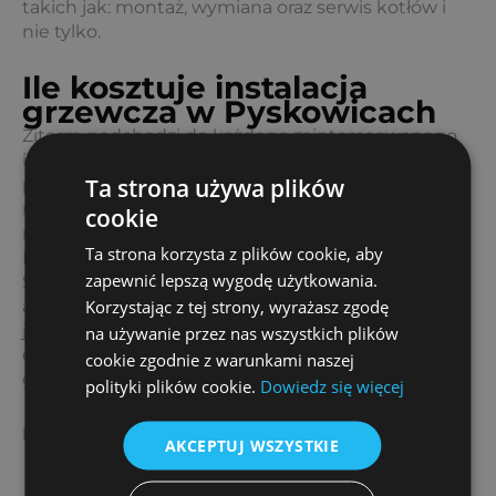
takich jak: montaż, wymiana oraz serwis kotłów i
nie tylko.
Ile kosztuje instalacja
grzewcza w Pyskowicach
Ziterm podchodzi do każdego zainteresowanego
indywidualnie, stąd koszt zależy od wersji instalacji,
Ta strona używa plików
powierzchni, gdzie ma być wykonana oraz
możliwości, jakie oferuje miejsce przewidywanego
cookie
montażu.
Ta strona korzysta z plików cookie, aby
Pyskowice to miasto, gdzie mieszkasz? Super!
zapewnić lepszą wygodę użytkowania.
Skontaktuj się z nami mailowo, bądź telefonicznie,
Korzystając z tej strony, wyrażasz zgodę
a nasi fachowcy zaproponują różne możliwości,
jakie są w stanie zagwarantować oczekiwaną
na używanie przez nas wszystkich plików
efektywność przez poszczególne instalacje
cookie zgodnie z warunkami naszej
grzewcze.
polityki plików cookie.
Dowiedz się więcej
biuro@ziterm.pl
AKCEPTUJ WSZYSTKIE