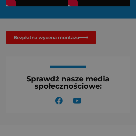
Bezpłatna wycena montażu
Sprawdź nasze media
społecznościowe:
F
Y
a
o
c
u
e
t
b
u
o
b