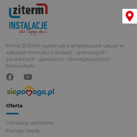
o
e
k
Menu
Firma ZITERM wykonuje kompleksowe usługi w
zakresie montażu instalacji: • grzewczych •
sanitarnych • gazowych • klimatyzacyjnych •
fotowoltaiki
F
Y
a
o
c
u
e
t
b
u
Oferta
o
b
o
e
Instalacje sanitarne
k
Pompy ciepła