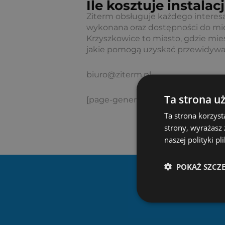
Ile kosztuje instal
Ziterm obsługuje każdego interesan
wykonana oraz dostępności do mi
Krzyszkowice to miasto, gdzie mie
jakie pomogą uzyskać przewidywan
biuro@ziterm.pl
Ta strona u
[page-generator-pro-related-links 
Ta strona korzyst
strony, wyrażasz
naszej polityki p
POKAŻ SZCZ