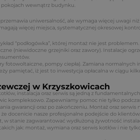
o pokojach wewnątrz budynku.
yść przemawia uniwersalność, ale wymaga więcej uwagi ni
agają więcej miejsca, systematycznej okresowej kontroli
 przykład “podłogówka”, której montaż nie jest problemem
czne (niewidoczne grzejniki oraz zawory). Instalacje o
onsumentów.
ory fotowoltaiczne, pompy ciepła). Zamiana normalnych in
ży pamiętać, iż jest to inwestycja opłacalna w ciągu kilku
rzewczej w Krzyszkowicach
kotłów, instalacja oraz serwis są jedną z fundamentalny
kowic kompleksowo. Zapewniamy pomoc nie tylko podc
ania gwarancji oraz po zakończeniu. Montaż oraz serwis 
 że docenicie nasze profesjonalne podejście do klientów
est, w stanie zagwarantować wydłużoną żywotność instala
kich jak: montaż, wymiana oraz serwis kotłów i nie tylko