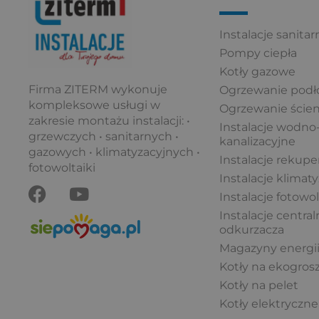
Instalacje sanitar
Pompy ciepła
Kotły gazowe
Firma ZITERM wykonuje
Ogrzewanie pod
kompleksowe usługi w
Ogrzewanie ście
zakresie montażu instalacji: •
Instalacje wodno
grzewczych • sanitarnych •
kanalizacyjne
gazowych • klimatyzacyjnych •
Instalacje rekuper
fotowoltaiki
Instalacje klimaty
F
Y
Instalacje fotowo
a
o
c
u
Instalacje centra
odkurzacza
e
t
Magazyny energi
b
u
Kotły na ekogros
o
b
Kotły na pelet
o
e
Kotły elektryczne
k