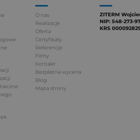
ZITERM Wojciec
ne
O nas
NIP: 548-273-9
Realizacje
KRS 00009282
Oferta
łogowe
Certyfikaty
nne
Referencje
-
Filmy
Kontakt
acji
Bezpłatna wycena
zacji
Blog
ltaiczne
Mapa strony
lnego
i
zek