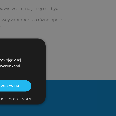
powierzchni, na jakiej ma być
howcy zaproponują różne opcje,
.
stając z tej
z warunkami
 WSZYSTKIE
RED BY COOKIESCRIPT