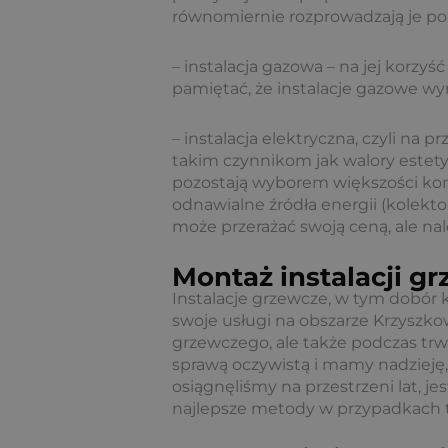
równomiernie rozprowadzają je p
– instalacja gazowa – na jej korz
pamiętać, że instalacje gazowe wym
– instalacja elektryczna, czyli na
takim czynnikom jak walory estety
pozostają wyborem większości k
odnawialne źródła energii (kolekt
może przerażać swoją ceną, ale nale
Montaż instalacji g
Instalacje grzewcze, w tym dobór 
swoje usługi na obszarze Krzysz
grzewczego, ale także podczas trw
sprawą oczywistą i mamy nadzieję,
osiągnęliśmy na przestrzeni lat, j
najlepsze metody w przypadkach ta