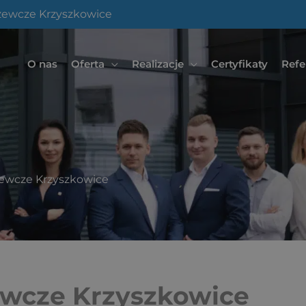
rzewcze Krzyszkowice
O nas
Oferta
Realizacje
Certyfikaty
Refe
rzewcze Krzyszkowice
zewcze Krzyszkowice