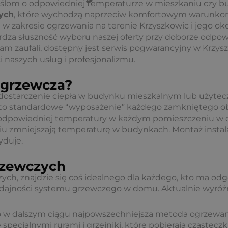
yślom o odpowiedniej temperaturze w mieszkaniu czy
zych
, które wychodzą naprzeciw komfortowym warunko
w zakresie ogrzewania na terenie Krzyszkowic i jego oko
wierdza słuszność wyboru naszej oferty przy doborze odp
zy nam zaufali, dostępny jest serwis pogwarancyjny w Krz
 naszych usług i profesjonalizmu.
a grzewcza?
dostarczenie ciepła w budynku mieszkalnym lub użyteczn
cze to standardowe “wyposażenie” każdego zamkniętego
 odpowiedniej temperatury w każdym pomieszczeniu w o
 zmniejszają temperaturę w budynkach. Montaż instala
yduje.
grzewczych
wczych, znajdzie się coś idealnego dla każdego, kto ma od
wydajności systemu grzewczego w domu. Aktualnie wyróż
t to w dalszym ciągu najpowszechniejsza metoda ogrzewa
 specjalnymi rurami i grzejniki, które pobierają cząsteczki