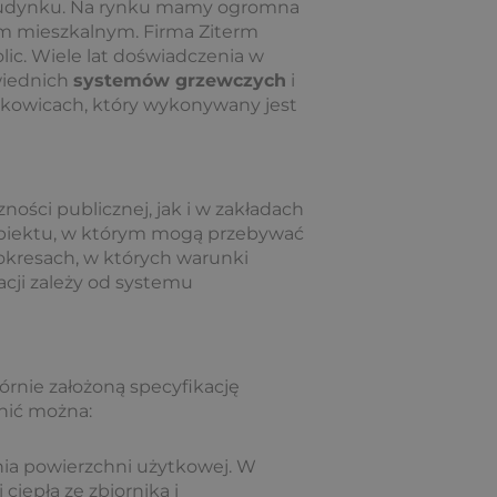
 budynku. Na rynku mamy ogromna
m mieszkalnym. Firma Ziterm
lic. Wiele lat doświadczenia w
owiednich
systemów grzewczych
i
yszkowicach, który wykonywany jest
ości publicznej, jak i w zakładach
 obiektu, w którym mogą przebywać
kresach, w których warunki
cji zależy od systemu
górnie założoną specyfikację
nić można:
nia powierzchni użytkowej. W
 ciepła ze zbiornika i