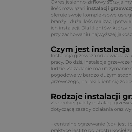
Okres jesienno-zimowy sprzyja m
ilość rozwiązań
instalacji grzewc
oferuje swoje kompleksowe usługi 
branży i duża ilość realizacji pot
ich instalacji. Dla klientów, któr
przy zachowaniu najwyższej jakości
Czym jest instalacj
Instalacja grzewcza odpowiada za 
pracy. Do dziś, instalacje grzew
ludzie. Za zadanie ma utrzymanie
pogodowe w bardzo dużym stopniu
grzewczego, na jaki klient się zdec
Rodzaje instalacji 
Z szerokiej palety instalacji grze
dotyczącą zasady działania oraz 
– centralne ogrzewanie (co)- jes
praktyce jest to po prostu kocioł ze