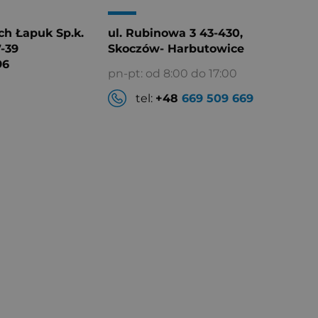
h Łapuk Sp.k.
ul. Rubinowa 3 43-430,
7-39
Skoczów- Harbutowice
96
pn-pt: od 8:00 do 17:00
tel:
+48
669 509 669