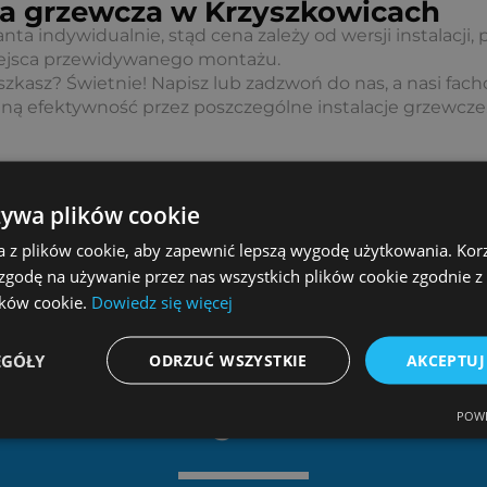
acja grzewcza w Krzyszkowicach
ta indywidualnie, stąd cena zależy od wersji instalacji, 
ejsca przewidywanego montażu.
szkasz? Świetnie! Napisz lub zadzwoń do nas, a nasi fac
ą efektywność przez poszczególne instalacje grzewcze
żywa plików cookie
limit=”4″ orderby=”rand” order=”asc” group_id=”1249″]
a z plików cookie, aby zapewnić lepszą wygodę użytkowania. Korzy
 zgodę na używanie przez nas wszystkich plików cookie zgodnie 
lików cookie.
Dowiedz się więcej
EGÓŁY
ODRZUĆ WSZYSTKIE
AKCEPTUJ
POWE
Dlaczego Ziterm?