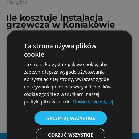
nie tylko.
Ile kosztuje instalacja
grzewcza w Koniakowie
Firma Ziterm traktuje każdego klienta
indywidualnie, stąd koszt jest uzależniony od
Ta strona używa plików
rodzaju instalacji, powierzchni, na jakiej ma być
wykonana oraz możliwości, jakie oferuje miejsce
cookie
przewidywanego montażu.
Ta strona korzysta z plików cookie, aby
Koniaków to miasto, gdzie mieszkasz? Świetnie!
zapewnić lepszą wygodę użytkowania.
Napisz lub zadzwoń do nas, a nasi konsultanci
Korzystając z tej strony, wyrażasz zgodę
zaproponują różne możliwości, jakie mogą
zagwarantować oczekiwaną efektywność przez
na używanie przez nas wszystkich plików
poszczególne instalacje grzewcze.
cookie zgodnie z warunkami naszej
polityki plików cookie.
Dowiedz się więcej
biuro@ziterm.pl
AKCEPTUJ WSZYSTKIE
ODRZUĆ WSZYSTKIE