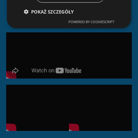
Dlaczego Ziterm?
POKAŻ SZCZEGÓŁY
POWERED BY COOKIESCRIPT