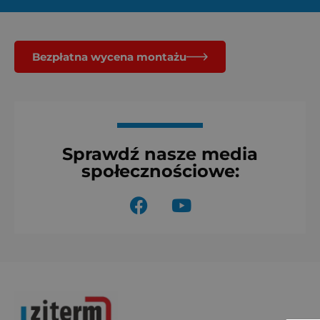
Bezpłatna wycena montażu
Sprawdź nasze media
społecznościowe:
F
Y
a
o
c
u
e
t
b
u
o
b
o
e