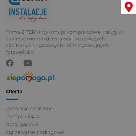
k
Menu
Firma ZITERM wykonuje kompleksowe usługi w
zakresie montażu instalacji: • grzewczych •
sanitarnych • gazowych • klimatyzacyjnych •
fotowoltaiki
F
Y
a
o
c
u
e
t
b
u
Oferta
o
b
o
e
Instalacje sanitarne
k
Pompy ciepła
Kotły gazowe
Ogrzewanie podłogowe