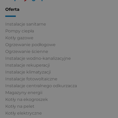
e
t
b
u
Oferta
o
b
o
e
Instalacje sanitarne
k
Pompy ciepła
Kotły gazowe
Ogrzewanie podłogowe
Ogrzewanie ścienne
Instalacje wodno-kanalizacyjne
Instalacje rekuperacji
Instalacje klimatyzacji
Instalacje fotowoltaiczne
Instalacje centralnego odkurzacza
Magazyny energii
Kotły na ekogroszek
Kotły na pelet
Kotły elektryczne