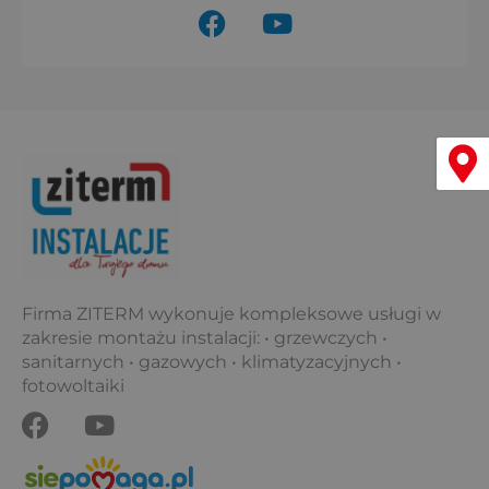
F
Y
a
o
c
u
e
t
b
u
o
b
Menu
o
e
k
Firma ZITERM wykonuje kompleksowe usługi w
zakresie montażu instalacji: • grzewczych •
sanitarnych • gazowych • klimatyzacyjnych •
fotowoltaiki
F
Y
a
o
c
u