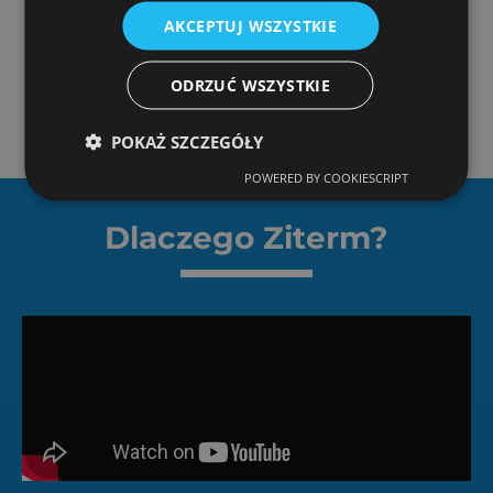
wstępne koszty. Zależą one bowiem od
AKCEPTUJ WSZYSTKIE
Twojej indywidualnej sytuacji!
ODRZUĆ WSZYSTKIE
biuro@ziterm.pl
POKAŻ SZCZEGÓŁY
POWERED BY COOKIESCRIPT
Dlaczego Ziterm?