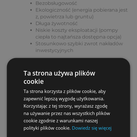
Bezobsługowość
Ekologiczność (energia pobierana jest
z, powietrza lub gruntu)
Długa żywotność
Niskie koszty eksploatacji (pompy
ciepła to najtańsza dostępna opcja)
Stosunkowo szybki zwrot nakładów
inwestycyjnych
W Ziterm korzystamy z produktów objętych
nawet 25-letnią gwarancją.
Ta strona używa plików
cookie
Koszt montażu instalacji
Ta strona korzysta z plików cookie, aby
grzewczych w Czeladzi
zapewnić lepszą wygodę użytkowania.
Mieszkasz w Czeladzi lub okolicy i szukasz
Korzystając z tej strony, wyrażasz zgodę
firmy, która profesjonalnie podejdzie do
na używanie przez nas wszystkich plików
Twojej sprawy? Nie czekaj dłużej i skontaktuj
się z nami – telefonicznie lub przez formularz
cookie zgodnie z warunkami naszej
kontaktowy. Nasi specjaliści doradzą Ci w
polityki plików cookie.
Dowiedz się więcej
doborze najlepszego rozwiązania i określą