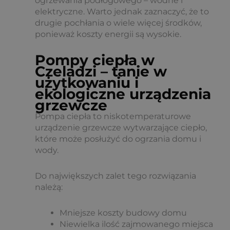
ogrzewania podłogowego – wodne i
elektryczne. Warto jednak zaznaczyć, że to
drugie pochłania o wiele więcej środków,
ponieważ koszty energii są wysokie.
Pompy ciepła w
Czeladzi – tanie w
użytkowaniu i
ekologiczne urządzenia
grzewcze
Pompa ciepła to niskotemperaturowe
urządzenie grzewcze wytwarzające ciepło,
które może posłużyć do ogrzania domu i
wody.
Do największych zalet tego rozwiązania
należą:
Mniejsze koszty budowy domu
Niewielka ilość zajmowanego miejsca