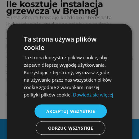
Ile kosztuje instalacja
grzewcza w Brennej
Firma Ziterm traktuje każdego interesanta
indywidualnie, stąd cena zależy od rodzaju
instalacji, powierzchni, na jakiej będzie wykonana
Ta strona używa plików
oraz możliwości, jakie oferuje miejsce
przewidywanego montażu.
cookie
Brenna to miasto, gdzie mieszkasz? Idealnie!
Ta strona korzysta z plików cookie, aby
Wypełnij formularz, bądź zadzwoń, a nasi specjaliści
zapewnić lepszą wygodę użytkowania.
zaproponują różne opcje, jakie mogą
Korzystając z tej strony, wyrażasz zgodę
zagwarantować przewidywaną wydajność przez
poszczególne instalacje grzewcze.
na używanie przez nas wszystkich plików
cookie zgodnie z warunkami naszej
polityki plików cookie.
Dowiedz się więcej
biuro@ziterm.pl
AKCEPTUJ WSZYSTKIE
ODRZUĆ WSZYSTKIE
Dlaczego Ziterm?