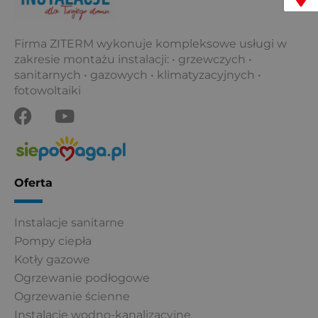
Firma ZITERM wykonuje kompleksowe usługi w
zakresie montażu instalacji: • grzewczych •
sanitarnych • gazowych • klimatyzacyjnych •
fotowoltaiki
F
Y
a
o
c
u
e
t
b
u
Oferta
o
b
o
e
Instalacje sanitarne
k
Pompy ciepła
Kotły gazowe
Ogrzewanie podłogowe
Ogrzewanie ścienne
Instalacje wodno-kanalizacyjne