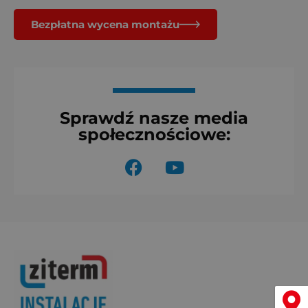
Bezpłatna wycena montażu
Sprawdź nasze media
społecznościowe:
F
Y
a
o
c
u
e
t
b
u
o
b
o
e
k
Menu