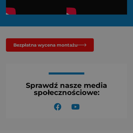
Bezpłatna wycena montażu
Sprawdź nasze media
społecznościowe:
F
Y
a
o
c
u
e
t
b
u