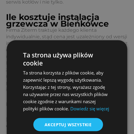
serwis kotłów i nie tylko.
Ile kosztuje instalacja
grzewcza w Bieńkówce
Firma Ziterm traktuje każdego klienta
indywidualnie, stąd cena jest uzależniony od wersji
instalacji, powierzchni, gdzie będzie wykonana oraz
dostępności do miejsca przewidywanego
Ta strona używa plików
montażu.
cookie
Bieńkówka to Twoje miasto? Idealnie! Napisz lub
zadzwoń do nas, a nasi konsultanci przedstawią
Ta strona korzysta z plików cookie, aby
różne możliwości, jakie pomogą uzyskać
zapewnić lepszą wygodę użytkowania.
przewidywaną efektywność przez poszczególne
Korzystając z tej strony, wyrażasz zgodę
instalacje grzewcze.
na używanie przez nas wszystkich plików
cookie zgodnie z warunkami naszej
biuro@ziterm.pl
polityki plików cookie.
Dowiedz się więcej
[page-generator-pro-related-links limit=”4″
AKCEPTUJ WSZYSTKIE
orderby=”rand” order=”asc” group_id=”1249″]