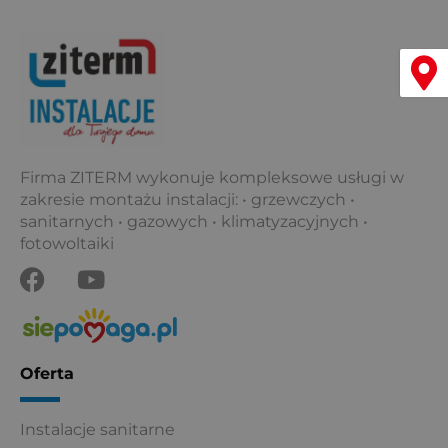
o
b
o
e
Menu
k
Firma ZITERM wykonuje kompleksowe usługi w
zakresie montażu instalacji: • grzewczych •
sanitarnych • gazowych • klimatyzacyjnych •
fotowoltaiki
F
Y
a
o
c
u
e
t
b
u
Oferta
o
b
o
e
Instalacje sanitarne
k