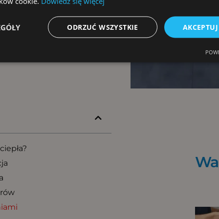
rancja?
lików cookie.
Dowiedz się więcej
EGÓŁY
ODRZUĆ WSZYSTKIE
AKCEPTUJ
POWE
ciepła?
War
ja
a
trów
niami