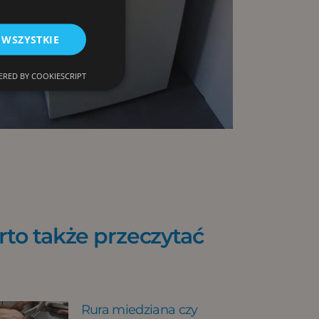
 WSZYSTKIE
RED BY COOKIESCRIPT
to także przeczytać
Rura miedziana czy