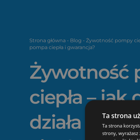
Strona główna
-
Blog
-
Żywotność pompy ciep
pompa ciepła i gwarancja?
Żywotność
ciepła – jak
działa pom
Ta strona u
Ta strona korzyst
strony, wyrażasz