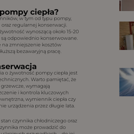
pompy ciepła?
ynników, w tym od typu pompy,
oraz regularnej konserwacji.
ą żywotność wynoszącą około 15-20
śli są odpowiednio konserwowane.
ę na zmniejszenie kosztów
dłuższą bezawaryjną pracę.
nserwacja
a o żywotność pompy ciepła jest
chnicznych. Warto pamiętać, że
a grzewcze, wymagają
zczenie i kontrola kluczowych
zewnętrzna, wymiennik ciepła czy
nie urządzenia przez długie lata.
stan czynnika chłodniczego oraz
 czynnika może prowadzić do
 skrajnych przypadkach – do jej