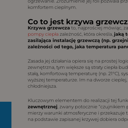
ogrzewanie. Zrozumienie jej roli pozwala pr
komfortem cieplnym.
Co to jest krzywa grzewcz
Krzywa grzewcza
to, najprościej mówiąc, z
pompy ciepła
zależność, która określa,
jaką 
zasilająca instalację grzewczą (np. grzejn
zależności od tego, jaka temperatura pan
Zasada jej działania opiera się na prostej log
zewnętrzna, tym większe są straty ciepła b
stałą, komfortową temperaturę (np. 21°C), s
wyższej temperaturze. Im na dworze cieplej,
chłodniejsza.
Kluczowym elementem do realizacji tej funkc
zewnętrznej
, zwany potocznie “czujnikiem
mierzy warunki atmosferyczne i przekazuje t
na podstawie zapisanej krzywej dobiera odp