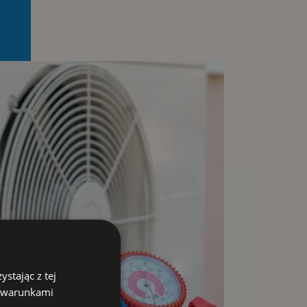
stając z tej
z warunkami