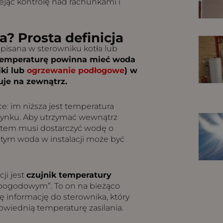
zejąć kontrolę nad rachunkami i
a? Prosta definicja
apisana w sterowniku kotła lub
temperaturę powinna mieć woda
iki lub
ogrzewanie podłogowe
) w
uje na zewnątrz.
ice: im niższa jest temperatura
udynku. Aby utrzymać wewnątrz
ystem musi dostarczyć wodę o
 tym woda w instalacji może być
ji jest
czujnik temperatury
 pogodowym”. To on na bieżąco
ę informację do sterownika, który
owiednią temperaturę zasilania.