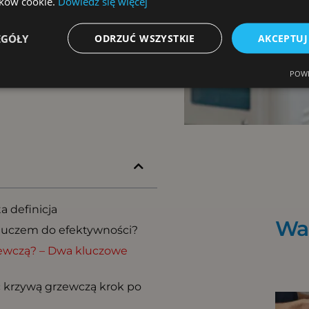
i?
lików cookie.
Dowiedz się więcej
EGÓŁY
ODRZUĆ WSZYSTKIE
AKCEPTUJ
POWE
a definicja
War
kluczem do efektywności?
rzewczą? – Dwa kluczowe
ć krzywą grzewczą krok po