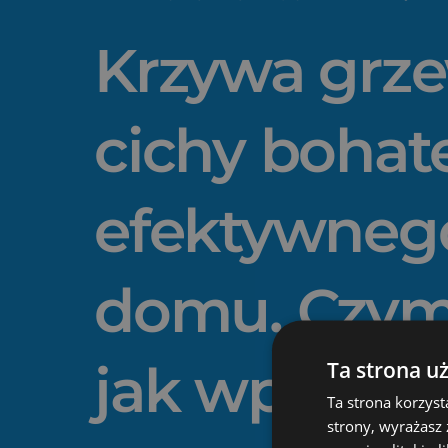
Krzywa grze
cichy bohat
efektywneg
domu. Czym 
jak wpływa 
Ta strona u
Ta strona korzyst
strony, wyrażasz