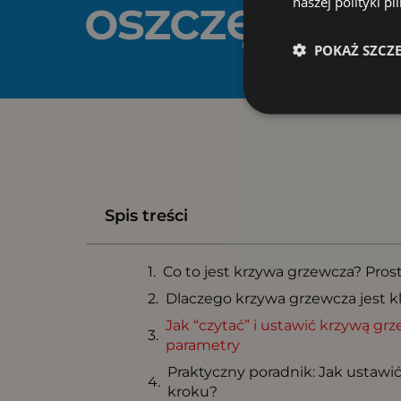
oszczędnośc
naszej polityki p
POKAŻ SZCZ
Spis treści
Co to jest krzywa grzewcza? Prost
Dlaczego krzywa grzewcza jest 
Jak “czytać” i ustawić krzywą g
parametry
Praktyczny poradnik: Jak ustawi
kroku?