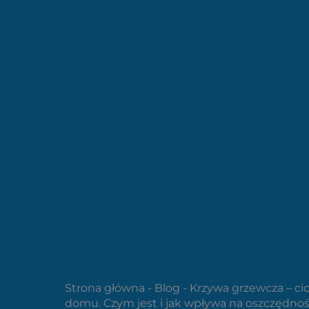
Strona główna
-
Blog
-
Krzywa grzewcza – c
domu. Czym jest i jak wpływa na oszczędnoś