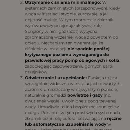
Utrzymanie ciśnienia minimalnego:
W
systemach zamkniętych (przeponowych), kiedy
woda w instalacji stygnie, kurczy się, a jej
objętość maleje. W tym momencie zbiornik
wyrównawczy przejmuje aktywną rolę.
Sprężony w nim gaz (azot) wypycha
zgromadzoną wcześniej wodę z powrotem do
obiegu. Mechanizm ten gwarantuje, że
ciśnienie w instalacji
nie spadnie poniżej
krytycznego poziomu wymaganego do
prawidłowej pracy pomp obiegowych i kotła
,
zapobiegając zapowietrzeniu górnych partii
grzejników.
Odwietrzanie i uzupełnianie:
Funkcja ta jest
szczególnie widoczna w instalacjach otwartych.
Zbiornik, umieszczony w najwyższym punkcie,
naturalnie gromadzi
powietrze i gazy
(np.
dwutlenek węgla) uwolnione z podgrzewanej
wody. Umożliwia to ich bezpieczne usunięcie z
obiegu. Ponadto, w tych prostszych systemach,
zbiornik pełni rolę bufora, pozwalając na
ręczne
lub automatyczne uzupełnianie wody
w
obiegu, która mogła wyparować lub zostać