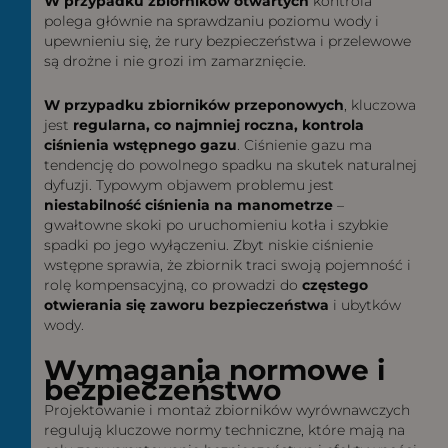
W przypadku zbiorników otwartych
kontrola
polega głównie na sprawdzaniu poziomu wody i
upewnieniu się, że rury bezpieczeństwa i przelewowe
są drożne i nie grozi im zamarznięcie.
W przypadku zbiorników przeponowych
, kluczowa
jest
regularna, co najmniej roczna, kontrola
ciśnienia wstępnego gazu
. Ciśnienie gazu ma
tendencję do powolnego spadku na skutek naturalnej
dyfuzji. Typowym objawem problemu jest
niestabilność ciśnienia na manometrze
–
gwałtowne skoki po uruchomieniu kotła i szybkie
spadki po jego wyłączeniu. Zbyt niskie ciśnienie
wstępne sprawia, że zbiornik traci swoją pojemność i
rolę kompensacyjną, co prowadzi do
częstego
otwierania się zaworu bezpieczeństwa
i ubytków
wody.
Wymagania normowe i
bezpieczeństwo
Projektowanie i montaż zbiorników wyrównawczych
regulują kluczowe normy techniczne, które mają na