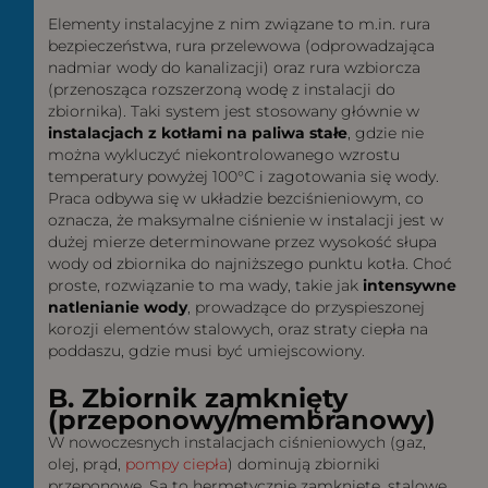
Elementy instalacyjne z nim związane to m.in. rura
bezpieczeństwa, rura przelewowa (odprowadzająca
nadmiar wody do kanalizacji) oraz rura wzbiorcza
(przenosząca rozszerzoną wodę z instalacji do
zbiornika). Taki system jest stosowany głównie w
instalacjach z kotłami na paliwa stałe
, gdzie nie
można wykluczyć niekontrolowanego wzrostu
temperatury powyżej 100°C i zagotowania się wody.
Praca odbywa się w układzie bezciśnieniowym, co
oznacza, że maksymalne ciśnienie w instalacji jest w
dużej mierze determinowane przez wysokość słupa
wody od zbiornika do najniższego punktu kotła. Choć
proste, rozwiązanie to ma wady, takie jak
intensywne
natlenianie wody
, prowadzące do przyspieszonej
korozji elementów stalowych, oraz straty ciepła na
poddaszu, gdzie musi być umiejscowiony.
B. Zbiornik zamknięty
(przeponowy/membranowy)
W nowoczesnych instalacjach ciśnieniowych (gaz,
olej, prąd,
pompy ciepła
) dominują zbiorniki
przeponowe. Są to hermetycznie zamknięte, stalowe