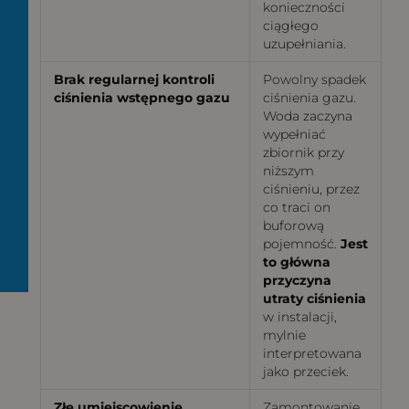
konieczności
ciągłego
uzupełniania.
Brak regularnej kontroli
Powolny spadek
ciśnienia wstępnego gazu
ciśnienia gazu.
Woda zaczyna
wypełniać
zbiornik przy
niższym
ciśnieniu, przez
co traci on
buforową
pojemność.
Jest
to główna
przyczyna
utraty ciśnienia
w instalacji,
mylnie
interpretowana
jako przeciek.
Złe umiejscowienie
Zamontowanie