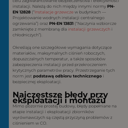
celu zagwarantowanie bezpieczeństwa i efektywności
instalacji. Należą do nich między innymi normy
PN-
EN 12828
(“
Instalacje grzewcze
w budynkach —
Projektowanie wodnych instalacji centralnego
ogrzewania”) oraz
PN-EN 13831
(“Naczynia wzbiorcze
zamknięte z membraną dla
instalacji grzewczych
i
chłodniczych”).
Określają one szczegółowe wymagania dotyczące
materiałów, maksymalnych ciśnień roboczych,
dopuszczalnych temperatur, a także sposobów
zabezpieczenia instalacji przed przekroczeniem
krytycznych parametrów pracy. Przestrzeganie tych
norm jest
podstawą odbioru technicznego
i
bezpiecznej eksploatacji.
Najczęstsze błędy przy
eksploatacji i montażu
Mimo pozornie prostej budowy, błędy popełniane na
etapie instalacji i eksploatacji zbiorników
wyrównawczych są częstą przyczyną problemów z
ciśnieniem w CO.