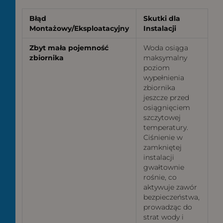
Błąd
Skutki dla
Montażowy/Eksploatacyjny
Instalacji
Zbyt mała pojemność
Woda osiąga
zbiornika
maksymalny
poziom
wypełnienia
zbiornika
jeszcze przed
osiągnięciem
szczytowej
temperatury.
Ciśnienie w
zamkniętej
instalacji
gwałtownie
rośnie, co
aktywuje zawór
bezpieczeństwa,
prowadząc do
strat wody i