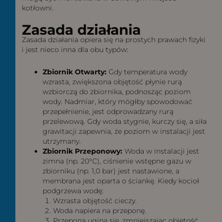
kotłowni.
Zasada działania
Zasada działania opiera się na prostych prawach fizyki
i jest nieco inna dla obu typów:
Zbiornik Otwarty:
Gdy temperatura wody
wzrasta, zwiększona objętość płynie rurą
wzbiorczą do zbiornika, podnosząc poziom
wody. Nadmiar, który mógłby spowodować
przepełnienie, jest odprowadzany rurą
przelewową. Gdy woda stygnie, kurczy się, a siła
grawitacji zapewnia, że poziom w instalacji jest
utrzymany.
Zbiornik Przeponowy:
Woda w instalacji jest
zimna (np. 20°C), ciśnienie wstępne gazu w
zbiorniku (np. 1,0 bar) jest nastawione, a
membrana jest oparta o ściankę. Kiedy kocioł
podgrzewa wodę:
Wzrasta objętość cieczy.
Woda napiera na przeponę.
Przepona ugina się, zmniejszając objętość