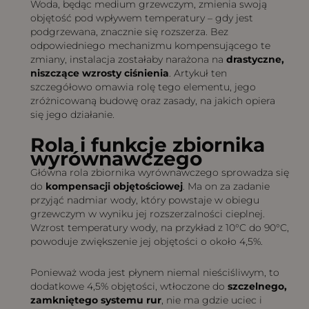
Woda, będąc medium grzewczym, zmienia swoją
objętość pod wpływem temperatury – gdy jest
podgrzewana, znacznie się rozszerza. Bez
odpowiedniego mechanizmu kompensującego te
zmiany, instalacja zostałaby narażona na
drastyczne,
niszczące wzrosty ciśnienia
. Artykuł ten
szczegółowo omawia rolę tego elementu, jego
zróżnicowaną budowę oraz zasady, na jakich opiera
się jego działanie.
Rola i funkcje zbiornika
wyrównawczego
Główna rola zbiornika wyrównawczego sprowadza się
do
kompensacji objętościowej
. Ma on za zadanie
przyjąć nadmiar wody, który powstaje w obiegu
grzewczym w wyniku jej rozszerzalności cieplnej.
Wzrost temperatury wody, na przykład z 10°C do 90°C,
powoduje zwiększenie jej objętości o około 4,5%.
Ponieważ woda jest płynem niemal nieściśliwym, to
dodatkowe 4,5% objętości, wtłoczone do
szczelnego,
zamkniętego systemu rur
, nie ma gdzie uciec i