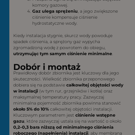
komory gazowej.
Gaz ulega sprężeniu
, a jego zwiększone
ciśnienie kompensuje ciśnienie
hydrostatyczne wody.
Kiedy instalacja stygnie, skurcz wody powoduje
spadek ciśnienia, a sprężony gaz wypycha
zgromadzoną wodę z powrotem do obiegu,
utrzymując tym samym ciśnienie minimalne
.
Dobór i montaż
Prawidłowy dobór zbiornika jest kluczowy dla jego
skuteczności. Wielkość zbiornika przeponowego
dobiera się na podstawie
całkowitej objętości wody
w instalacji
(w tym rur, grzejników i kotła) oraz
maksymalnej temperatury pracy. Zazwyczaj
minimalna pojemność zbiornika powinna stanowić
około 5% do 10%
całkowitej objętości instalacji.
Kluczowym parametrem jest
ciśnienie wstępne
gazu
, które zazwyczaj ustala się na wartość o około
0,2–0,3 bara niższą od minimalnego ciśnienia
roboczego (napełnienia) instalacji
, aby membrana