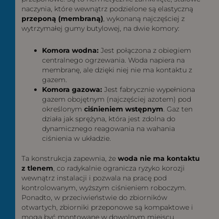
naczynia, które wewnątrz podzielone są elastyczną
przeponą (membraną)
, wykonaną najczęściej z
wytrzymałej gumy butylowej, na dwie komory:
Komora wodna:
Jest połączona z obiegiem
centralnego ogrzewania. Woda napiera na
membranę, ale dzięki niej nie ma kontaktu z
gazem.
Komora gazowa:
Jest fabrycznie wypełniona
gazem obojętnym (najczęściej azotem) pod
określonym
ciśnieniem wstępnym
. Gaz ten
działa jak sprężyna, która jest zdolna do
dynamicznego reagowania na wahania
ciśnienia w układzie.
Ta konstrukcja zapewnia, że
woda nie ma kontaktu
z tlenem
, co radykalnie ogranicza ryzyko korozji
wewnątrz instalacji i pozwala na pracę pod
kontrolowanym, wyższym ciśnieniem roboczym.
Ponadto, w przeciwieństwie do zbiorników
otwartych, zbiorniki przeponowe są kompaktowe i
mogą być montowane w dowolnym miejscu