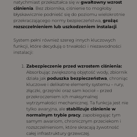
natychmiast przekształca się w
gwałtowny wzrost
ciśnienia
. Bez zbiornika, ciśnienie to mogłoby
błyskawicznie podnieść się do poziomu wielokrotnie
przekraczającego normy bezpieczeństwa,
grożąc
rozszczelnieniem lub uszkodzeniem instalacji
.
System pełni również szereg innych kluczowych
funkcji, które decydują o trwałości i niezawodności
instalacji:
Zabezpieczenie przed wzrostem ciśnienia:
Absorbując zwiększoną objętość wody, zbiornik
działa jak
poduszka bezpieczeństwa
, chroniąc
kluczowe i delikatne elementy systemu – rury,
złączki, grzejniki oraz sam kocioł – przed
przekroczeniem ich maksymalnej
wytrzymałości mechanicznej. Ta funkcja jest nie
tylko awaryjna, ale
stabilizuje ciśnienie w
normalnym trybie pracy
, zapobiegając tym
samym awariom, chronicznym przeciekom i
rozszczelnieniom, które skracają żywotność
całej infrastruktury grzewczej.