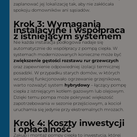
zaplanować jej lokalizację tak, aby nie zakłócała
spokoju domowników ani sąsiadów.
Krok 3: Wymagania
instalacyjne i współpraca
z istniejącym systemem
Nie każda instalacja podłogowa nadaje się
automatycznie do współpracy z pompą ciepła. W
systemach modernizowanych konieczne może być
zwiększenie gęstości rozstawu rur grzewczych
oraz zapewnienie odpowiedniej izolacji termicznej
posadzki. W przypadku starych domów, w których
wcześniej funkcjonowało ogrzewanie grzejnikowe,
warto rozważyć system
hybrydowy
– łączący pompę
ciepła z istniejącym kotłem gazowym lub olejowym.
Dzięki temu pompa może pokrywać większość
zapotrzebowania w sezonie przejściowym, a kocioł
uruchamia się jedynie przy ekstremalnych mrozach.
Krok 4: Koszty inwestycji
i opłacalność
Zakup i montaż pompy ciepła to inwestycja, której