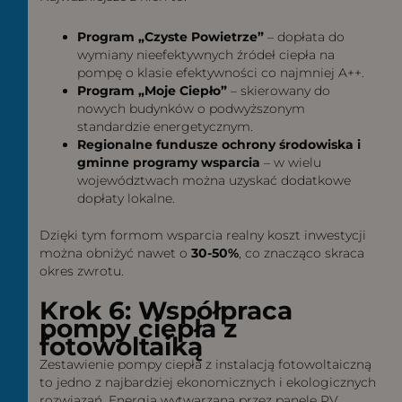
Program „Czyste Powietrze”
– dopłata do
wymiany nieefektywnych źródeł ciepła na
pompę o klasie efektywności co najmniej A++.
Program „Moje Ciepło”
– skierowany do
nowych budynków o podwyższonym
standardzie energetycznym.
Regionalne fundusze ochrony środowiska i
gminne programy wsparcia
– w wielu
województwach można uzyskać dodatkowe
dopłaty lokalne.
Dzięki tym formom wsparcia realny koszt inwestycji
można obniżyć nawet o
30-50%
, co znacząco skraca
okres zwrotu.
Krok 6: Współpraca
pompy ciepła z
fotowoltaiką
Zestawienie pompy ciepła z instalacją fotowoltaiczną
to jedno z najbardziej ekonomicznych i ekologicznych
rozwiązań. Energia wytwarzana przez panele PV