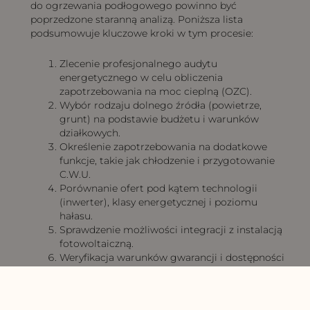
do ogrzewania podłogowego powinno być
poprzedzone staranną analizą. Poniższa lista
podsumowuje kluczowe kroki w tym procesie:
Zlecenie profesjonalnego audytu
energetycznego w celu obliczenia
zapotrzebowania na moc cieplną (OZC).
Wybór rodzaju dolnego źródła (powietrze,
grunt) na podstawie budżetu i warunków
działkowych.
Określenie zapotrzebowania na dodatkowe
funkcje, takie jak chłodzenie i przygotowanie
C.W.U.
Porównanie ofert pod kątem technologii
(inwerter), klasy energetycznej i poziomu
hałasu.
Sprawdzenie możliwości integracji z instalacją
fotowoltaiczną.
Weryfikacja warunków gwarancji i dostępności
lokalnego, autoryzowanego serwisu.
Skorzystanie z programów dofinansowania w
celu obniżenia kosztów inwestycji.