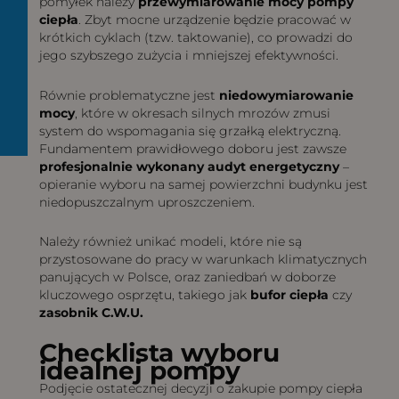
pomyłek należy
przewymiarowanie mocy pompy
ciepła
. Zbyt mocne urządzenie będzie pracować w
krótkich cyklach (tzw. taktowanie), co prowadzi do
jego szybszego zużycia i mniejszej efektywności.
Równie problematyczne jest
niedowymiarowanie
mocy
, które w okresach silnych mrozów zmusi
system do wspomagania się grzałką elektryczną.
Fundamentem prawidłowego doboru jest zawsze
profesjonalnie wykonany audyt energetyczny
–
opieranie wyboru na samej powierzchni budynku jest
niedopuszczalnym uproszczeniem.
Należy również unikać modeli, które nie są
przystosowane do pracy w warunkach klimatycznych
panujących w Polsce, oraz zaniedbań w doborze
kluczowego osprzętu, takiego jak
bufor ciepła
czy
zasobnik C.W.U.
Checklista wyboru
idealnej pompy
Podjęcie ostatecznej decyzji o zakupie pompy ciepła