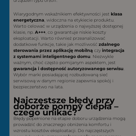
urządzeń typu on/off.
Wiarygodnym wskaźnikiem efektywności jest
klasa
energetyczna
, widoczna na etykiecie produktu.
Warto celować w urządzenia o najwyższej dostępnej
klasie, np.
A+++
, co gwarantuje niskie koszty
eksploatacji. Warto również przeanalizować
dodatkowe funkcje, takie jak możliwość
zdalnego
sterowania przez aplikację mobilną
czy
integracja
z systemami inteligentnego domu
. Niezwykle
ważnym, choć często pomijanym aspektem, jest
gwarancja i dostępność autoryzowanego serwisu
.
Wybór marki posiadającej rozbudowaną sieć
serwisową w danym regionie zapewnia spokój i
bezpieczeństwo na lata.
Najczęstsze błędy przy
doborze pompy ciepła –
czego unikać?
Błędy popełnione na etapie doboru urządzenia mogą
prowadzić do znacznego obniżenia komfortu i
wzrostu kosztów eksploatacji. Do najczęstszych