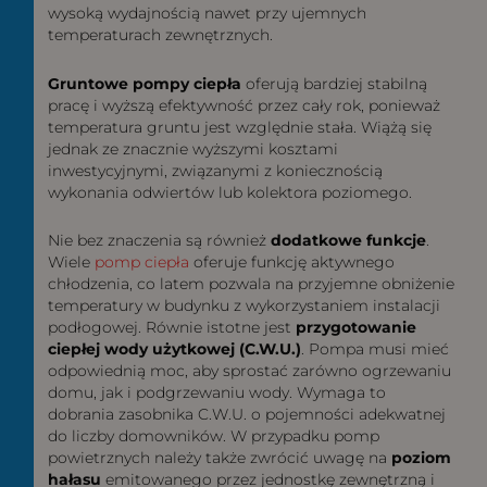
wysoką wydajnością nawet przy ujemnych
temperaturach zewnętrznych.
Gruntowe pompy ciepła
oferują bardziej stabilną
pracę i wyższą efektywność przez cały rok, ponieważ
temperatura gruntu jest względnie stała. Wiążą się
jednak ze znacznie wyższymi kosztami
inwestycyjnymi, związanymi z koniecznością
wykonania odwiertów lub kolektora poziomego.
Nie bez znaczenia są również
dodatkowe funkcje
.
Wiele
pomp ciepła
oferuje funkcję aktywnego
chłodzenia, co latem pozwala na przyjemne obniżenie
temperatury w budynku z wykorzystaniem instalacji
podłogowej. Równie istotne jest
przygotowanie
ciepłej wody użytkowej (C.W.U.)
. Pompa musi mieć
odpowiednią moc, aby sprostać zarówno ogrzewaniu
domu, jak i podgrzewaniu wody. Wymaga to
dobrania zasobnika C.W.U. o pojemności adekwatnej
do liczby domowników. W przypadku pomp
powietrznych należy także zwrócić uwagę na
poziom
hałasu
emitowanego przez jednostkę zewnętrzną i