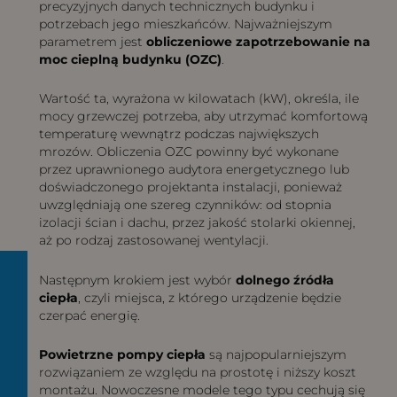
precyzyjnych danych technicznych budynku i
potrzebach jego mieszkańców. Najważniejszym
parametrem jest
obliczeniowe zapotrzebowanie na
moc cieplną budynku (OZC)
.
Wartość ta, wyrażona w kilowatach (kW), określa, ile
mocy grzewczej potrzeba, aby utrzymać komfortową
temperaturę wewnątrz podczas największych
mrozów. Obliczenia OZC powinny być wykonane
przez uprawnionego audytora energetycznego lub
doświadczonego projektanta instalacji, ponieważ
uwzględniają one szereg czynników: od stopnia
izolacji ścian i dachu, przez jakość stolarki okiennej,
aż po rodzaj zastosowanej wentylacji.
Następnym krokiem jest wybór
dolnego źródła
ciepła
, czyli miejsca, z którego urządzenie będzie
czerpać energię.
Powietrzne pompy ciepła
są najpopularniejszym
rozwiązaniem ze względu na prostotę i niższy koszt
montażu. Nowoczesne modele tego typu cechują się