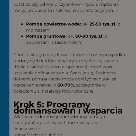
koszt zależy od wielu czynników – typu urządzenia,
mocy, producenta i zakresu prac instalacyjnych.
Pompa powietrze-woda:
ok.
25-50 tys. zł
(z
montażem)
Pompa gruntowa:
ok.
60-90 tys. zł
(z
odwiertami i zasobnikiem)
Choć nakłady początkowe są wyższe niż w przypadku
tradycyjnych kotłów, inwestycja szybko się zwraca
dzięki niskim kosztom eksploatacji i możliwości
uzyskania dofinansowania. Szacuje się, że dobrze
dobrana pompa ciepła może obniżyć rachunki za
ogrzewanie nawet o
60-70%
, szczególnie w
połączeniu z instalacją fotowoltaiczną.
Krok 5: Programy
dofinansowań i wsparcia
Właściciele domów jednorodzinnych mogą
skorzystać z atrakcyjnych form wsparcia
finansowego.
Najważniejsze z nich to: