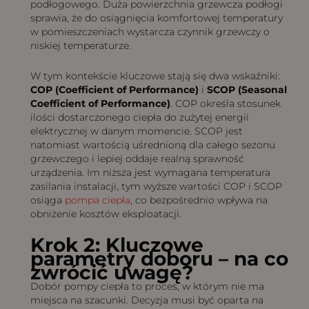
podłogowego. Duża powierzchnia grzewcza podłogi
sprawia, że do osiągnięcia komfortowej temperatury
w pomieszczeniach wystarcza czynnik grzewczy o
niskiej temperaturze.
W tym kontekście kluczowe stają się dwa wskaźniki:
COP (Coefficient of Performance)
i
SCOP (Seasonal
Coefficient of Performance)
. COP określa stosunek
ilości dostarczonego ciepła do zużytej energii
elektrycznej w danym momencie. SCOP jest
natomiast wartością uśrednioną dla całego sezonu
grzewczego i lepiej oddaje realną sprawność
urządzenia. Im niższa jest wymagana temperatura
zasilania instalacji, tym wyższe wartości COP i SCOP
osiąga
pompa ciepła
, co bezpośrednio wpływa na
obniżenie kosztów eksploatacji.
Krok 2: Kluczowe
parametry doboru – na co
zwrócić uwagę?
Dobór pompy ciepła to proces, w którym nie ma
miejsca na szacunki. Decyzja musi być oparta na