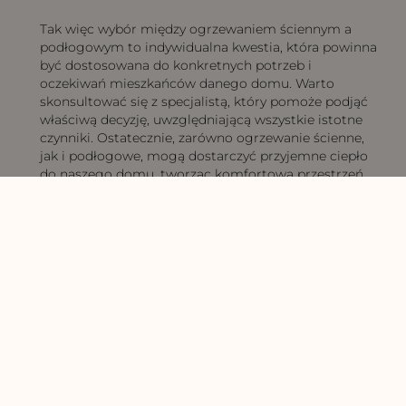
Tak więc wybór między ogrzewaniem ściennym a
podłogowym to indywidualna kwestia, która powinna
być dostosowana do konkretnych potrzeb i
oczekiwań mieszkańców danego domu. Warto
skonsultować się z specjalistą, który pomoże podjąć
właściwą decyzję, uwzględniającą wszystkie istotne
czynniki. Ostatecznie, zarówno ogrzewanie ścienne,
jak i podłogowe, mogą dostarczyć przyjemne ciepło
do naszego domu, tworząc komfortową przestrzeń
do życia.
Ogrzewanie ścienne a
podłogowe –
podsumowanie
Podsumowując, zarówno
pompy ciepła
ścienne, jak i
podłogowe są nowoczesnymi i efektywnymi
rozwiązaniami w dziedzinie ogrzewania. Ostateczny
wybór zależy od indywidualnych preferencji
inwestora, specyfiki budynku oraz budżetu
przeznaczonego na inwestycję. Bez względu na
decyzję, warto zainwestować w przyjazne środowisku