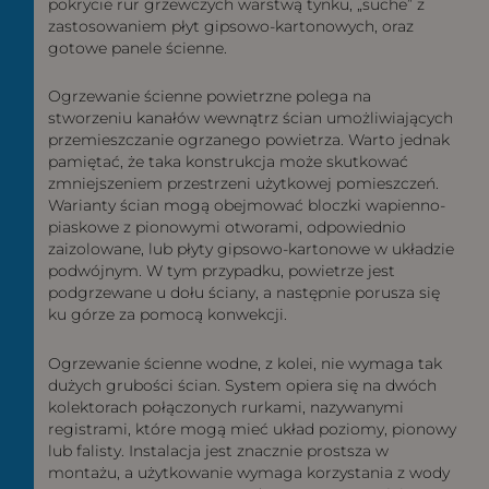
pokrycie rur grzewczych warstwą tynku, „suche” z
zastosowaniem płyt gipsowo-kartonowych, oraz
gotowe panele ścienne.
Ogrzewanie ścienne powietrzne polega na
stworzeniu kanałów wewnątrz ścian umożliwiających
przemieszczanie ogrzanego powietrza. Warto jednak
pamiętać, że taka konstrukcja może skutkować
zmniejszeniem przestrzeni użytkowej pomieszczeń.
Warianty ścian mogą obejmować bloczki wapienno-
piaskowe z pionowymi otworami, odpowiednio
zaizolowane, lub płyty gipsowo-kartonowe w układzie
podwójnym. W tym przypadku, powietrze jest
podgrzewane u dołu ściany, a następnie porusza się
ku górze za pomocą konwekcji.
Ogrzewanie ścienne wodne, z kolei, nie wymaga tak
dużych grubości ścian. System opiera się na dwóch
kolektorach połączonych rurkami, nazywanymi
registrami, które mogą mieć układ poziomy, pionowy
lub falisty. Instalacja jest znacznie prostsza w
montażu, a użytkowanie wymaga korzystania z wody