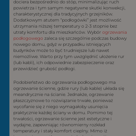
dociera bezpośrednio do stóp, minimalizując ruch
powietrza i tym samym negatywne skutki konwekcji,
charakterystycznej dla tradycyjnych grzejników.
Dodatkowym atutem “podłogówki” jest możliwość
utrzymania niższej temperatury o 2-3 stopnie bez
utraty komfortu dla mieszkańców. Wybór
ogrzewania
podłogowego
zaleca się szczególnie podczas budowy
nowego domu, gdyż w przypadku istniejących
budynków może to być trudniejsze lub nawet
niemożliwe. Warto przy tym uwzględnić ułożenie rur
(lub kabli), ich odpowiednie zabezpieczenie oraz
przewidzieć grubość podłogi.
Podobieństwo do ogrzewania podłogowego ma
ogrzewanie ścienne, gdzie rury (lub kable) układa się
meandrycznie na ścianie. Jednakże, ogrzewanie
płaszczyznowe to rozwiązanie trwałe, ponieważ
wycofanie się z niego wymagałoby usunięcia
praktycznie każdej ściany w domu. Pomimo tej
trwałości, ogrzewanie ścienne jest estetyczne i
wydajne, zapewniając równomierny rozkład
temperatury i stały komfort cieplny. Mimo iż