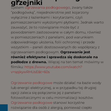
grzejniki
System
ogrzewania podłogowego
, zwany także
“podłogówką”, niejednokrotnie jest kojarzony
wyłącznie z łazienkami i korytarzami, czyli
pomieszczeniami wyłożonymi płytkami. Jednak warto
zauważyć, że to rozwiązanie może być z
powodzeniem zastosowane w całym domu, również
w pomieszczeniach z panelami, pod warunkiem
odpowiedniego ułożenia, folii ochronnej i przede
wszystkim – paneli dostosowanych do współpracy z
ogrzewaniem podłogowym.
Ogrzewanie jest
również efektywne i sprawdza się doskonale na
podłodze z drewna.
Więcej na ten temat mówimy w
filmiku:
https://www.youtube.com/watch?
v=spjkywRHUsE&t=60s
Ogrzewanie podłogowe
może działać na bazie wody
lub energii elektrycznej, a w przypadku tej drugiej
opcji zaleca się połączenie jej z panelami
fotowoltaicznymi w celu minimalizacji kosztów.
Ogrzewanie podłogowe
stanowi korzystne
rozwiązanie dla osób z alergią, ponieważ ciepło