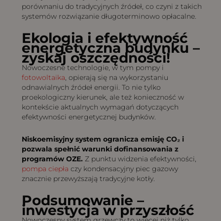
porównaniu do tradycyjnych źródeł, co czyni z takich
systemów rozwiązanie długoterminowo opłacalne.
Ekologia i efektywność
energetyczna budynku –
zyskaj oszczędności!
Nowoczesne technologie, w tym pompy i
fotowoltaika
, opierają się na wykorzystaniu
odnawialnych źródeł energii. To nie tylko
proekologiczny kierunek, ale też konieczność w
kontekście aktualnych wymagań dotyczących
efektywności energetycznej budynków.
Niskoemisyjny system ogranicza emisję CO₂ i
pozwala spełnić warunki dofinansowania z
programów OZE.
Z punktu widzenia efektywności,
pompa ciepła
czy kondensacyjny piec gazowy
znacznie przewyższają tradycyjne kotły.
Podsumowanie –
inwestycja w przyszłość
Nowoczesny system grzewczy to więcej niż tylko