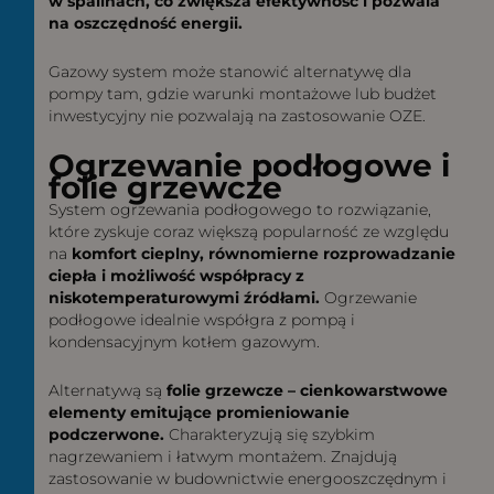
w spalinach, co zwiększa efektywność i pozwala
na oszczędność energii.
Gazowy system może stanowić alternatywę dla
pompy tam, gdzie warunki montażowe lub budżet
inwestycyjny nie pozwalają na zastosowanie OZE.
Ogrzewanie podłogowe i
folie grzewcze
System ogrzewania podłogowego to rozwiązanie,
które zyskuje coraz większą popularność ze względu
na
komfort cieplny, równomierne rozprowadzanie
ciepła i możliwość współpracy z
niskotemperaturowymi źródłami.
Ogrzewanie
podłogowe idealnie współgra z pompą i
kondensacyjnym kotłem gazowym.
Alternatywą są
folie grzewcze – cienkowarstwowe
elementy emitujące promieniowanie
podczerwone.
Charakteryzują się szybkim
nagrzewaniem i łatwym montażem. Znajdują
zastosowanie w budownictwie energooszczędnym i