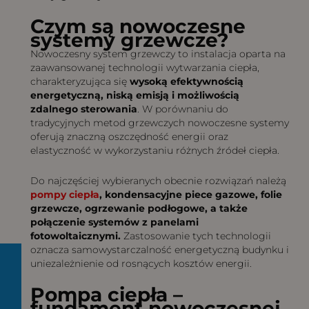
Czym są nowoczesne
systemy grzewcze?
Nowoczesny system grzewczy to instalacja oparta na
zaawansowanej technologii wytwarzania ciepła,
charakteryzująca się
wysoką efektywnością
energetyczną, niską emisją i możliwością
zdalnego sterowania
. W porównaniu do
tradycyjnych metod grzewczych nowoczesne systemy
oferują znaczną oszczędność energii oraz
elastyczność w wykorzystaniu różnych źródeł ciepła.
Do najczęściej wybieranych obecnie rozwiązań należą
pompy ciepła
, kondensacyjne piece gazowe, folie
grzewcze, ogrzewanie podłogowe, a także
połączenie systemów z panelami
fotowoltaicznymi.
Zastosowanie tych technologii
oznacza samowystarczalność energetyczną budynku i
uniezależnienie od rosnących kosztów energii.
Pompa ciepła –
fundament nowoczesnej