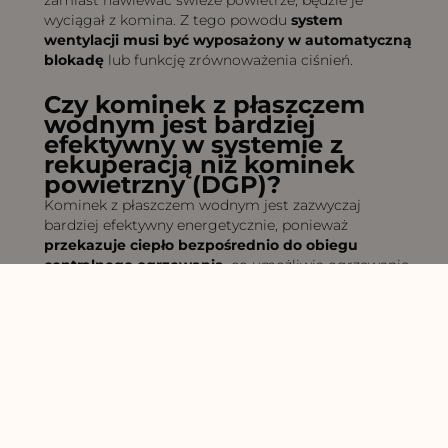
zamiast nawiewać świeże powietrze, będzie je
wyciągał z komina. Z tego powodu
system
wentylacji musi być wyposażony w automatyczną
blokadę
lub funkcję zrównoważenia ciśnień.
Czy kominek z płaszczem
wodnym jest bardziej
efektywny w systemie z
rekuperacją niż kominek
powietrzny (DGP)?
Kominek z płaszczem wodnym jest zazwyczaj
bardziej efektywny energetycznie, ponieważ
przekazuje ciepło bezpośrednio do obiegu
centralnego ogrzewania
, co umożliwia ogrzewanie
całego budynku i magazynowanie ciepła w buforze.
System DGP natomiast ogrzewa powietrze w
konkretnych strefach.
Czy do kominka w domu z
rekuperacją potrzebny jest
specjalny komin?
Komin musi być dobrany indywidualnie do