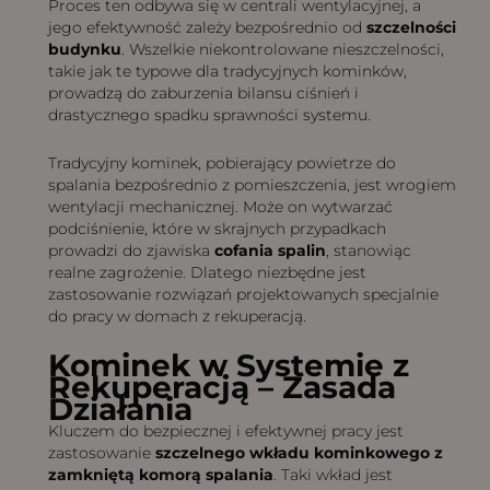
Proces ten odbywa się w centrali wentylacyjnej, a
jego efektywność zależy bezpośrednio od
szczelności
budynku
. Wszelkie niekontrolowane nieszczelności,
takie jak te typowe dla tradycyjnych kominków,
prowadzą do zaburzenia bilansu ciśnień i
drastycznego spadku sprawności systemu.
Tradycyjny kominek, pobierający powietrze do
spalania bezpośrednio z pomieszczenia, jest wrogiem
wentylacji mechanicznej. Może on wytwarzać
podciśnienie, które w skrajnych przypadkach
prowadzi do zjawiska
cofania spalin
, stanowiąc
realne zagrożenie. Dlatego niezbędne jest
zastosowanie rozwiązań projektowanych specjalnie
do pracy w domach z rekuperacją.
Kominek w Systemie z
Rekuperacją – Zasada
Działania
Kluczem do bezpiecznej i efektywnej pracy jest
zastosowanie
szczelnego wkładu kominkowego z
zamkniętą komorą spalania
. Taki wkład jest