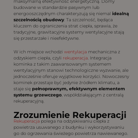
maksymalną efektywność energetyczną. Domy
budowane w standardzie pasywnym lub
energooszczędnym charakteryzują się niemal
idealną
szczelnością obudowy
. Ta szczelność, będąca
kluczem do ograniczenia strat ciepła, sprawia, że
tradycyjne, grawitacyjne systemy wentylacyjne stają
się przestarzałe i nieefektywne.
W ich miejsce wchodzi
wentylacja
mechaniczna z
odzyskiem ciepła, czyli
rekuperacja
. Integracja
kominka z takim zaawansowanym systemem
wentylacyjnym stanowi technologiczne wyzwanie, ale
jednocześnie oferuje wyjątkowe korzyści. Nowoczesny
kominek przestaje być jedynie źródłem klimatu, a
staje się
pełnoprawnym, efektywnym elementem
systemu grzewczego
, współdziałającym z centralą
rekuperacyjną.
Zrozumienie Rekuperacji
Rekuperacja
polega na odzyskiwaniu ciepła z
powietrza usuwanego z budynku i wykorzystywaniu
go do ogrzewania świeżego powietrza nawiewanego.