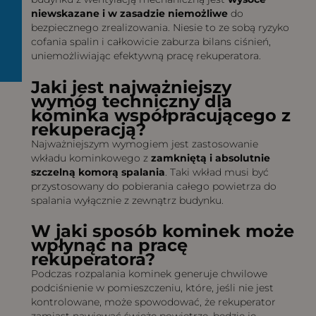
niewskazane i w zasadzie niemożliwe
do
bezpiecznego zrealizowania. Niesie to ze sobą ryzyko
cofania spalin i całkowicie zaburza bilans ciśnień,
uniemożliwiając efektywną pracę rekuperatora.
Jaki jest najważniejszy
wymóg techniczny dla
kominka współpracującego z
rekuperacją?
Najważniejszym wymogiem jest zastosowanie
wkładu kominkowego z
zamkniętą i absolutnie
szczelną komorą spalania
. Taki wkład musi być
przystosowany do pobierania całego powietrza do
spalania wyłącznie z zewnątrz budynku.
W jaki sposób kominek może
wpłynąć na pracę
rekuperatora?
Podczas rozpalania kominek generuje chwilowe
podciśnienie w pomieszczeniu, które, jeśli nie jest
kontrolowane, może spowodować, że rekuperator