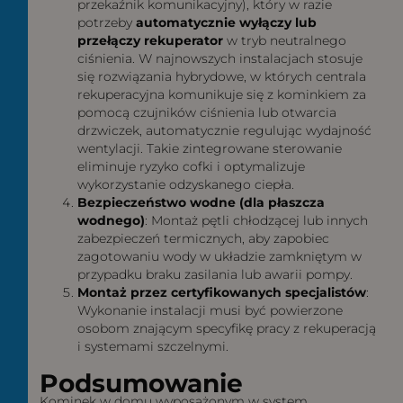
przekaźnik komunikacyjny), który w razie
potrzeby
automatycznie wyłączy lub
przełączy rekuperator
w tryb neutralnego
ciśnienia. W najnowszych instalacjach stosuje
się rozwiązania hybrydowe, w których centrala
rekuperacyjna komunikuje się z kominkiem za
pomocą czujników ciśnienia lub otwarcia
drzwiczek, automatycznie regulując wydajność
wentylacji. Takie zintegrowane sterowanie
eliminuje ryzyko cofki i optymalizuje
wykorzystanie odzyskanego ciepła.
Bezpieczeństwo wodne (dla płaszcza
wodnego)
: Montaż pętli chłodzącej lub innych
zabezpieczeń termicznych, aby zapobiec
zagotowaniu wody w układzie zamkniętym w
przypadku braku zasilania lub awarii pompy.
Montaż przez certyfikowanych specjalistów
:
Wykonanie instalacji musi być powierzone
osobom znającym specyfikę pracy z rekuperacją
i systemami szczelnymi.
Podsumowanie
Kominek w domu wyposażonym w system